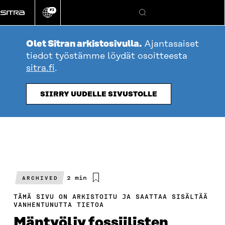
Siirry
FI
suoraan
Vaihda
Hae
sivuston
sisältöön
kieli
Olet Sitran arkistosivulla.
Ajantasaiset
tiedot työstämme löydät osoitteesta
sitra.fi
.
SIIRRY UUDELLE SIVUSTOLLE
Arvioitu
2 min
ARCHIVED
lukuaika
TÄMÄ SIVU ON ARKISTOITU JA SAATTAA SISÄLTÄÄ
VANHENTUNUTTA TIETOA
Mäntyöljy fossiilisten