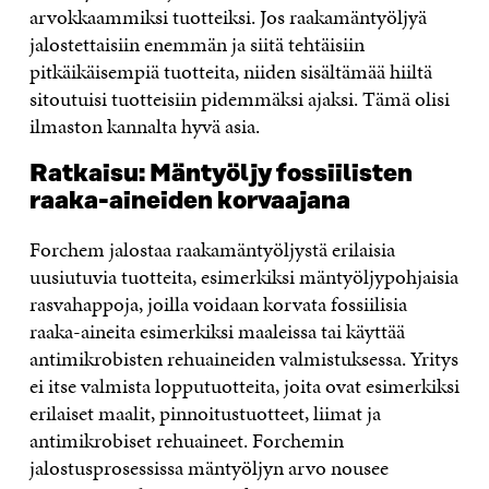
arvokkaammiksi tuotteiksi. Jos raakamäntyöljyä
jalostettaisiin enemmän ja siitä tehtäisiin
pitkäikäisempiä tuotteita, niiden sisältämää hiiltä
sitoutuisi tuotteisiin pidemmäksi ajaksi. Tämä olisi
ilmaston kannalta hyvä asia.
Ratkaisu:
Mäntyöljy fossiilisten
raaka-aineiden korvaajana
Forchem jalostaa raakamäntyöljystä erilaisia
uusiutuvia tuotteita, esimerkiksi mäntyöljypohjaisia
rasvahappoja, joilla voidaan korvata fossiilisia
raaka-aineita esimerkiksi maaleissa tai käyttää
antimikrobisten rehuaineiden valmistuksessa. Yritys
ei itse valmista lopputuotteita, joita ovat esimerkiksi
erilaiset maalit, pinnoitustuotteet, liimat ja
antimikrobiset rehuaineet. Forchemin
jalostusprosessissa mäntyöljyn arvo nousee