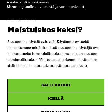
Asiakirjajulkisuuskuvaus
Sitran digitaalinen viestintä ja verkkopalvelut
OTA YHTEYTTÄ
Suomen itsenäisyyden juhlarahasto Sitra
Maistuiskos keksi?
Itämerenkatu 11-13, PL 160,
00181 Helsinki
Sivustomme käyttää evästeitä. Käytämme evästeitä
Puhelin +358 294 618 991
Sähköpostiosoite
nähdäksemme mistä sisällöistä sivustomme käyttäjät ovat
etunimi.sukunimi@sitra.fi tai sitra@sitra.fi
kiinnostuneita ja mahdollistaaksemme joitakin sivuston
Saapumisohjeet
toiminnallisuuksia. Voit tutustua tarkemmin evästeiden
sisältöön ja hallita asetuksiasi evästeasetus-sivulla
Y-tunnus 0202132-3
OLEMME NÄISSÄ SOMEISSA
SALLI KAIKKI
Facebook
Avautuu
uudessa
Linkedin
ikkunassa
KIELLÄ
Avautuu
uudessa
Youtube
ikkunassa
Avautuu