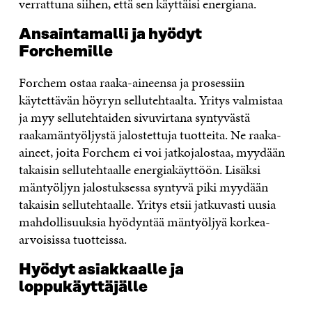
verrattuna siihen, että sen käyttäisi energiana.
Ansaintamalli ja hyödyt
Forchemille
Forchem ostaa raaka-aineensa ja prosessiin
käytettävän höyryn sellutehtaalta. Yritys valmistaa
ja myy sellutehtaiden sivuvirtana syntyvästä
raakamäntyöljystä jalostettuja tuotteita. Ne raaka-
aineet, joita Forchem ei voi jatkojalostaa, myydään
takaisin sellutehtaalle energiakäyttöön. Lisäksi
mäntyöljyn jalostuksessa syntyvä piki myydään
takaisin sellutehtaalle. Yritys etsii jatkuvasti uusia
mahdollisuuksia hyödyntää mäntyöljyä korkea-
arvoisissa tuotteissa.
Hyödyt asiakkaalle ja
loppukäyttäjälle