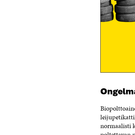
Ongelm
Biopolttoain
leijupetikatt
normaalisti k
poltettavan 