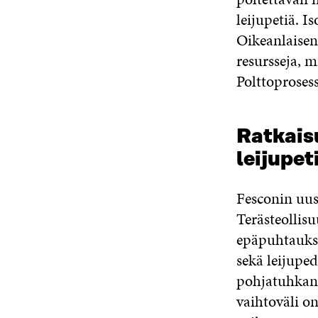
leijupetiä. I
Oikeanlaisen
resursseja, 
Polttoprosess
Ratkais
leijupet
Fesconin uus
Terästeollis
epäpuhtauksi
sekä leijuped
pohjatuhkan
vaihtoväli o