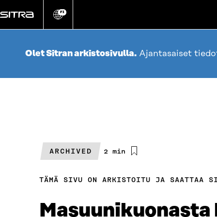
Siirry
suoraan
FI
Vaihda
sivuston
sisältöön
kieli
Olet Sitran arkistosivulla.
Ajantasaiset tied
ARCHIVED
Arvioitu
2 min
lukuaika
TÄMÄ SIVU ON ARKISTOITU JA SAATTAA S
Masuunikuonasta 