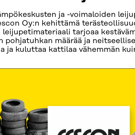
ämpökeskusten ja -voimaloiden leijup
escon Oy:n kehittämä terästeollisu
 leijupetimateriaali tarjoaa kestäv
n pohjatuhkan määrää ja neitseellis
ia ja kuluttaa kattilaa vähemmän kui