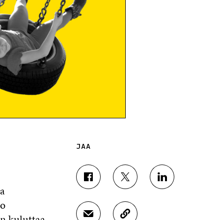
JAA
J
J
J
na
A
A
A
A
A
A
oo
F
T
L
an kuluttaa
J
K