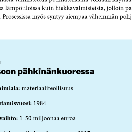
 lämpötiloissa kuin hiekkavalmisteista, jolloin p
 Prosessissa myös syntyy aiempaa vähemmän pohj
T
scon pähkinänkuoressa
oimiala:
materiaaliteollisuus
stamisvuosi:
1984
vaihto:
1-50 miljoonaa euroa