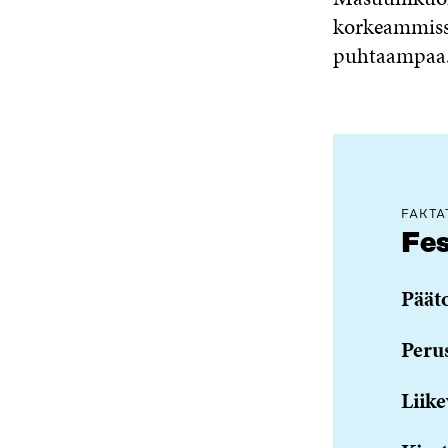
korkeammissa
puhtaampaa.
FAKTA
Fe
Päät
Peru
Liike