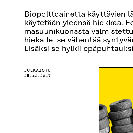
Biopolttoainetta käyttävien l
käytetään yleensä hiekkaa. F
masuunikuonasta valmistettu
hiekalle: se vähentää syntyvä
Lisäksi se hylkii epäpuhtauks
JULKAISTU
28.12.2017