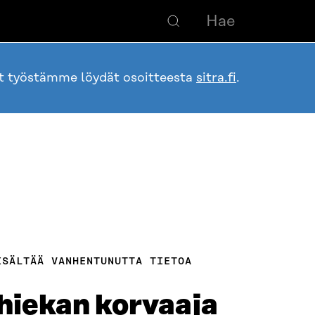
ot työstämme löydät osoitteesta
sitra.fi
.
ISÄLTÄÄ VANHENTUNUTTA TIETOA
hiekan korvaaja