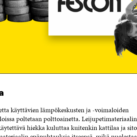
a
etta käyttävien lämpökeskusten ja -voimaloiden
iloissa poltetaan polttoainetta. Leijupetimateriaali
äytettävä hiekka kuluttaa kuitenkin kattilaa ja sit
materiaalin epäpuhtauksia itseensä, mikä puolesta