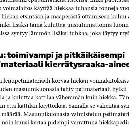
so voimalaitos käyttää hiekkaa tuhansia tonneja vuo
 hiekan etsintään ja maaperästä ottamiseen kuluu 
minkä lisäksi tämä kuluttaa uusiutumattomia luonn
issa syntyy lämmön lisäksi tuhkaa, joka täytyy myö
u: toimivampi ja pitkäikäisempi
imateriaali kierrätysraaka-aine
i leijupetimateriaali korvaa hiekan voimalaitoksiss
uuden masuunikuonasta tehty petimateriaali hylkii
a ja kuluttaa kattilaa vähemmän kuin hiekka. Tä
in että kattilan käyttöikää. Samalla se vähentää sy
 määrää. Masuunikuonasta valmistetun petimateri
n noin kuusi kertaa pidempi verrattuna hiekkapedi