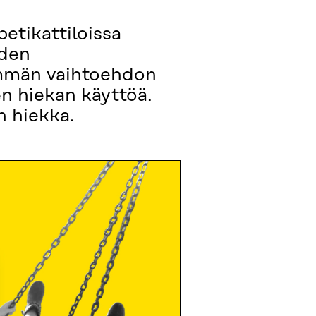
etikattiloissa
uden
ämmän vaihtoehdon
en hiekan käyttöä.
n hiekka.