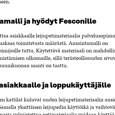
seen.
malli ja hyödyt Fesconille
taa asiakkaalle leijupetimateriaalia palvelusopimu
 maksaa toimitetusta määrästä. Ansaintamalli on
oimijoille tuttu. Käytettävä materiaali on mahdolli
istämisen ulkomaille, sillä terästeollisuuden sivu
uunikuonan saanti on taattu.
siakkaalle ja loppukäyttäjälle
en kattilat kuluvat uuden leijupetimateriaalin ansi
malla yksittäisen leijupedin käyttöikä ja vaihtoväl
sta valmistettua petimateriaalia voidaan käyttää