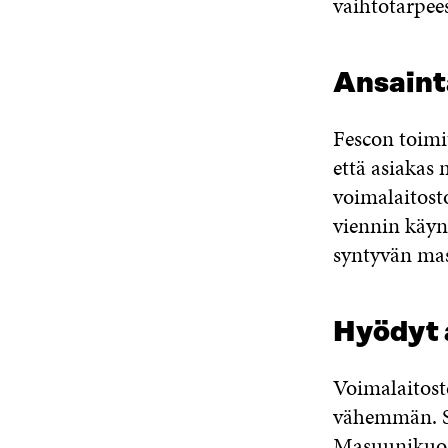
vaihtotarpee
Ansainta
Fescon toimit
että asiakas
voimalaitost
viennin käynn
syntyvän mas
Hyödyt a
Voimalaitost
vähemmän. Sa
Masuunikuona