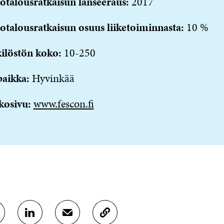
otalousratkaisun lanseeraus:
2017
otalousratkaisun osuus liiketoiminnasta:
10 %
ilöstön koko:
10-250
paikka:
Hyvinkää
kosivu:
www.fescon.fi
J
J
K