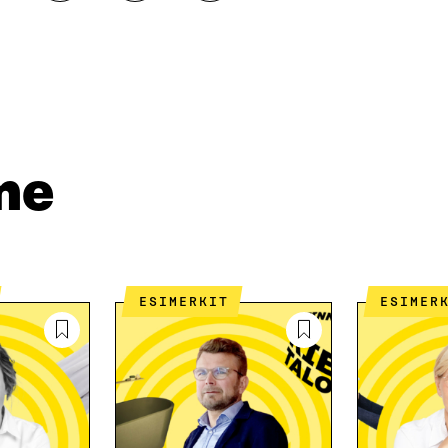
A
A
O
A
A
P
L
S
I
I
Ä
O
N
H
I
K
K
A
E
Ö
R
D
P
T
I
O
I
me
N
S
K
I
T
K
S
I
E
S
L
L
Ä
L
I
A
A
N
ESIMERKIT
ESIMER
V
A
L
A
V
I
U
A
N
T
U
K
U
T
K
U
U
I
U
U
U
U