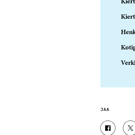
Kiert
Kiert
Henk
Koti
Verk
JAA
J
J