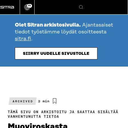
Siirry
FI
suoraan
Vaihda
Hae
sivuston
sisältöön
kieli
Olet Sitran arkistosivulla.
Ajantasaiset
tiedot työstämme löydät osoitteesta
sitra.fi
.
SIIRRY UUDELLE SIVUSTOLLE
Arvioitu
2 min
ARCHIVED
lukuaika
TÄMÄ SIVU ON ARKISTOITU JA SAATTAA SISÄLTÄÄ
VANHENTUNUTTA TIETOA
Muoviroskasta