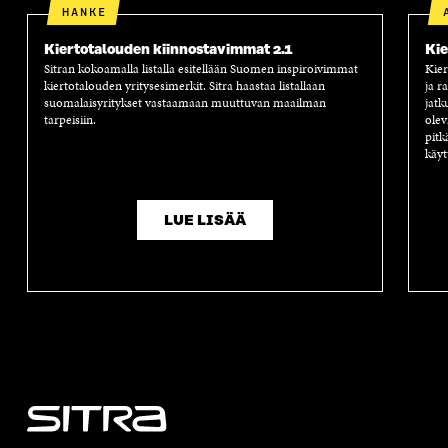
HANKE
Kiertotalouden kiinnostavimmat 2.1
Kie
Sitran kokoamalla listalla esitellään Suomen inspiroivimmat
Kier
kiertotalouden yritysesimerkit. Sitra haastaa listallaan
ja r
suomalaisyritykset vastaamaan muuttuvan maailman
jatk
tarpeisiin.
olev
pitk
käyt
LUE LISÄÄ