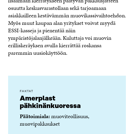
lisäämään kierrätykseen päätyvän pakkausjätteen
osuutta keskusvarastollaan sekä tarjoamaan
asiakkailleen kestävämmän muovikassivaihtoehdon.
Myös muut kaupan alan yritykset voivat myydä
ESSI-kasseja ja pienentää näin
ympäristöjalanjälkeään. Kuluttaja voi muovin
erilliskeräyksen avulla kierrättää roskansa
paremmin uusiokäyttöön.
FAKTAT
Amerplast
pähkinänkuoressa
Päätoimiala:
muoviteollisuus,
muovipakkaukset