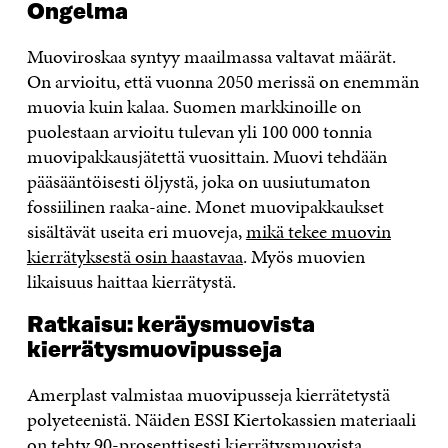
Ongelma
Muoviroskaa syntyy maailmassa valtavat määrät.
On arvioitu, että vuonna 2050 merissä on enemmän
muovia kuin kalaa. Suomen markkinoille on
puolestaan arvioitu tulevan yli 100 000 tonnia
muovipakkausjätettä vuosittain. Muovi tehdään
pääsääntöisesti öljystä, joka on uusiutumaton
fossiilinen raaka-aine. Monet muovipakkaukset
sisältävät useita eri muoveja,
mikä tekee muovin
kierrätyksestä osin haastavaa
. Myös muovien
likaisuus haittaa kierrätystä.
Ratkaisu: keräysmuovista
kierrätysmuovipusseja
Amerplast valmistaa muovipusseja kierrätetystä
polyeteenistä. Näiden ESSI Kiertokassien materiaali
on tehty 90-prosenttisesti kierrätysmuovista.