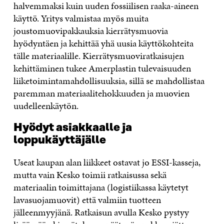
halvemmaksi kuin uuden fossiilisen raaka-aineen
käyttö. Yritys valmistaa myös muita
joustomuovipakkauksia kierrätysmuovia
hyödyntäen ja kehittää yhä uusia käyttökohteita
tälle materiaalille. Kierrätysmuoviratkaisujen
kehittäminen tukee Amerplastin tulevaisuuden
liiketoimintamahdollisuuksia, sillä se mahdollistaa
paremman materiaalitehokkuuden ja muovien
uudelleenkäytön.
Hyödyt asiakkaalle ja
loppukäyttäjälle
Useat kaupan alan liikkeet ostavat jo ESSI-kasseja,
mutta vain Kesko toimii ratkaisussa sekä
materiaalin toimittajana (logistiikassa käytetyt
lavasuojamuovit) että valmiin tuotteen
jälleenmyyjänä. Ratkaisun avulla Kesko pystyy