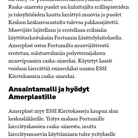
Raaka-aineesta puolet on kuluttajilta erillispisteiden
ja taloyhtiöiden kautta kerättyä muovia ja puolet
Keskon keskusvarastolta tulevaa pakkausjätettä.
Muovijäte lajitellaan ja erotellaan erilaisiin
käyttötarkoituksiin Fortumin käsittelylaitoksella.
Amerplast ostaa Fortumilta muovijätteestä
erotetun, sulatusvalmiin polyeteenijakeen
muovipussien raaka-aineeksi. Käytetyt kassit
voidaan kierrättää esimerkiksi uusien ESSI
Kiertokassien raaka-aineeksi.
Ansaintamalli ja hyödyt
Amerplastille
Amerplast myy ESSI Kiertokasseja kaupan alan
keskusliikkeille. Yritys maksaa Fortumille
kierrätyskassien raaka-aineesta, mutta
kierrätysmuovin käyttäminen tulee yritykselle