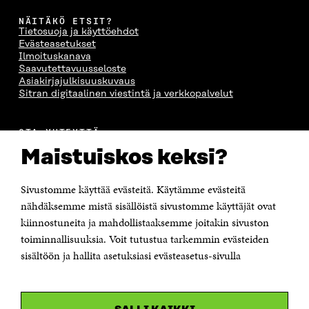
NÄITÄKÖ ETSIT?
Tietosuoja ja käyttöehdot
Evästeasetukset
Ilmoituskanava
Saavutettavuusseloste
Asiakirjajulkisuuskuvaus
Sitran digitaalinen viestintä ja verkkopalvelut
OTA YHTEYTTÄ
Suomen itsenäisyyden juhlarahasto Sitra
Maistuiskos keksi?
Itämerenkatu 11-13, PL 160,
00181 Helsinki
Sivustomme käyttää evästeitä. Käytämme evästeitä
Puhelin +358 294 618 991
Sähköpostiosoite
nähdäksemme mistä sisällöistä sivustomme käyttäjät ovat
etunimi.sukunimi@sitra.fi tai sitra@sitra.fi
kiinnostuneita ja mahdollistaaksemme joitakin sivuston
toiminnallisuuksia. Voit tutustua tarkemmin evästeiden
Saapumisohjeet
sisältöön ja hallita asetuksiasi evästeasetus-sivulla
Y-tunnus 0202132-3
OLEMME NÄISSÄ SOMEISSA