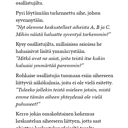
osallistujilta.
Pyri löytämään tarkennettu aihe, johon
syvennytään.
”Nyt olemme keskustelleet aiheista A, B ja C.
Mihin näistä haluatte syventyä tarkemmin?”
Kysy osallistujilta, millaisissa asioissa he
haluaisivat lisätä ymmärrystään.
”Mitkä ovat ne asiat, joita teistä itse kukin
haluaisi ymmärtää paremmin?”
Rohkaise osallistujia tuomaan esiin aiheeseen
liittyviä näkökulmia, joita ei ole vielä esitetty.
”Tuleeko jollekin teistä mieleen jotain, mistä
emme tämän aiheen yhteydessä ole vielä
puhuneet?”
Kerro jokin omakohtainen kokemus
keskustelun aiheeseen liittyen, jotta saat
ohjattua keskustelun yleiseltä tasolta