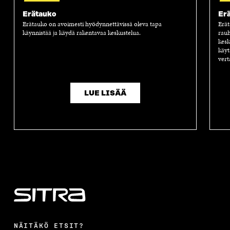
Erätauko
Er
Erätauko on avoimesti hyödynnettävissä oleva tapa
Erät
käynnistää ja käydä rakentavaa keskustelua.
rauh
kesk
käyt
ver
LUE LISÄÄ
NÄITÄKÖ ETSIT?