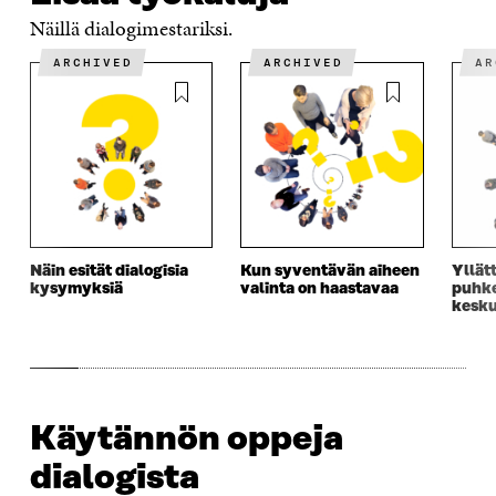
U
U
U
U
I
Näillä dialogimestariksi.
U
U
U
U
U
D
U
U
ARCHIVED
ARCHIVED
A
D
E
D
U
E
S
E
D
S
S
S
E
S
A
S
S
A
I
A
S
I
K
I
A
K
K
K
I
K
U
K
K
U
N
U
K
N
A
N
U
Näin esität dialogisia
Kun syventävän aiheen
Yllätt
A
S
A
N
kysymyksiä
valinta on haastavaa
puhk
S
S
S
A
kesku
S
A
S
S
A
A
S
A
Käytännön oppeja
dialogista