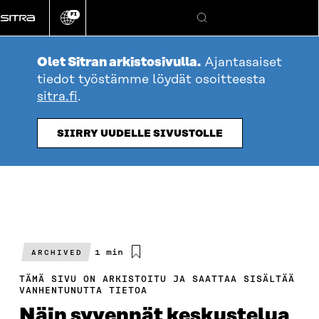
Siirry
FI
suoraan
Vaihda
Hae
sivuston
sisältöön
kieli
Olet Sitran arkistosivulla.
Ajantasaiset
tiedot työstämme löydät osoitteesta
sitra.fi
.
SIIRRY UUDELLE SIVUSTOLLE
Arvioitu
1 min
ARCHIVED
lukuaika
TÄMÄ SIVU ON ARKISTOITU JA SAATTAA SISÄLTÄÄ
VANHENTUNUTTA TIETOA
Näin syvennät keskustelua