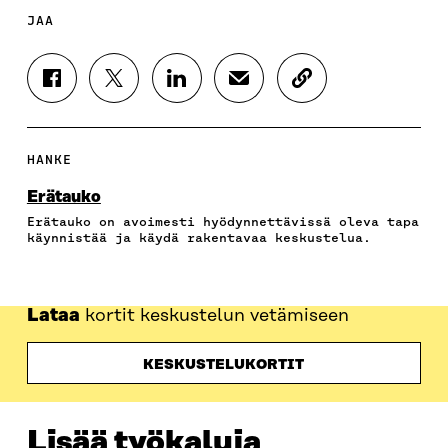
JAA
J
J
J
J
K
A
A
A
A
O
A
A
A
A
P
F
T
L
S
I
A
W
I
Ä
O
HANKE
C
I
N
H
I
E
T
K
K
A
Erätauko
B
T
E
Ö
R
Erätauko on avoimesti hyödynnettävissä oleva tapa
O
E
D
P
T
käynnistää ja käydä rakentavaa keskustelua.
O
R
I
O
I
K
I
N
S
K
I
S
I
T
K
S
S
S
I
E
Lataa
kortit keskustelun vetämiseen
S
Ä
S
L
L
A
A
Ä
L
I
A
V
A
A
N
KESKUSTELUKORTIT
V
A
V
A
L
A
U
A
V
I
U
T
U
A
N
T
U
T
U
K
Lisää työkaluja
U
U
U
T
K