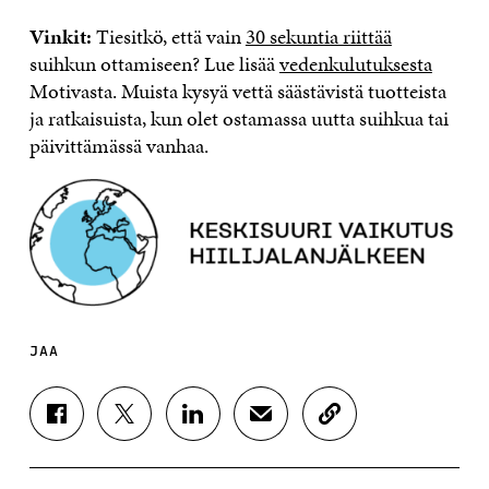
Vinkit:
Tiesitkö, että vain
30 sekuntia riittää
suihkun ottamiseen? Lue lisää
vedenkulutuksesta
Motivasta. Muista kysyä vettä säästävistä tuotteista
ja ratkaisuista, kun olet ostamassa uutta suihkua tai
päivittämässä vanhaa.
JAA
J
J
J
J
K
A
A
A
A
O
A
A
A
A
P
F
T
L
S
I