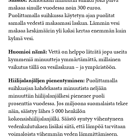
maksaa sinulle vuodessa noin 300 euroa.
Puolittamalla suihkussa käytetyn ajan puolitat
samalla vedestä maksamasi laskun. Lämmin vesi
maksaa keskimäärin yli kaksi kertaa enemmän kuin
kylmä vesi.
Huomioi nämä:
Vettä on helppo läträtä jopa useita
kymmeniä minuutteja ymmärtämättä, millainen
vaikutus tällä on vesilaskuun – ja ympäristöön.
Hiilijalanjäljen pienentyminen:
Puolittamalla
suihkuajan kahdeksasta minuutista neljään
minuuttiin hiilijalanjälkesi pienenee puoli
prosenttia vuodessa. Jos miljoona suomalaista tekee
näin, säästyy lähes 5 000 henkilön
kokonaishiilijalanjälki. Säästö syntyy vähentyneen
vedenkulutuksen lisäksi siitä, että lämpöä tarvitaan
voimaloista vähemmän veden lämmittämiseen.