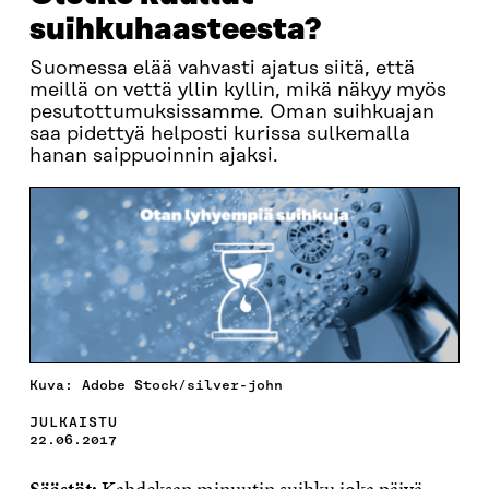
suihkuhaasteesta?
Suomessa elää vahvasti ajatus siitä, että
meillä on vettä yllin kyllin, mikä näkyy myös
pesutottumuksissamme. Oman suihkuajan
saa pidettyä helposti kurissa sulkemalla
hanan saippuoinnin ajaksi.
Kuva: Adobe Stock/silver-john
JULKAISTU
22.06.2017
Säästöt:
Kahdeksan minuutin suihku joka päivä