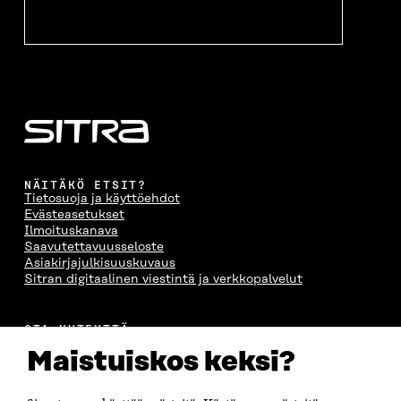
NÄITÄKÖ ETSIT?
Tietosuoja ja käyttöehdot
Evästeasetukset
Ilmoituskanava
Saavutettavuusseloste
Asiakirjajulkisuuskuvaus
Sitran digitaalinen viestintä ja verkkopalvelut
OTA YHTEYTTÄ
Suomen itsenäisyyden juhlarahasto Sitra
Maistuiskos keksi?
Itämerenkatu 11-13, PL 160,
00181 Helsinki