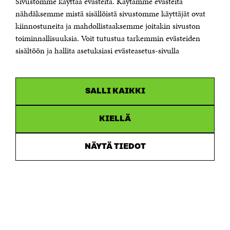
Sivustomme käyttää evästeitä. Käytämme evästeitä
Puhelin +358 294 618 991
Sähköpostiosoite
nähdäksemme mistä sisällöistä sivustomme käyttäjät ovat
etunimi.sukunimi@sitra.fi tai sitra@sitra.fi
kiinnostuneita ja mahdollistaaksemme joitakin sivuston
Saapumisohjeet
toiminnallisuuksia. Voit tutustua tarkemmin evästeiden
sisältöön ja hallita asetuksiasi evästeasetus-sivulla
Y-tunnus 0202132-3
OLEMME NÄISSÄ SOMEISSA
SALLI KAIKKI
Facebook
Avautuu
uudessa
Linkedin
ikkunassa
KIELLÄ
Avautuu
uudessa
Youtube
ikkunassa
Avautuu
NÄYTÄ TIEDOT
uudessa
Instagram
ikkunassa
Avautuu
uudessa
ikkunassa