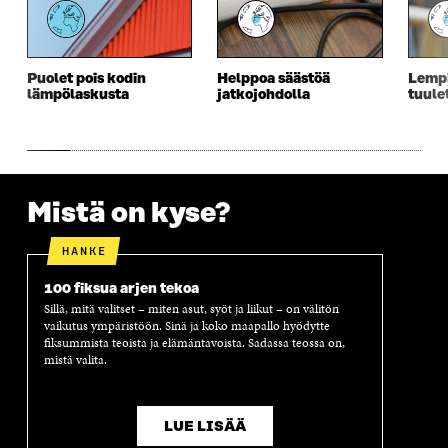
I
K
I
A
K
K
K
I
K
U
K
K
U
N
U
K
Puolet pois kodin
Helppoa säästöä
Lempi
N
A
N
U
lämpölaskusta
jatkojohdolla
tuule
A
S
A
N
S
S
S
A
S
A
S
S
A
A
S
A
Mistä on kyse?
HANKE
100 fiksua arjen tekoa
Sillä, mitä valitset – miten asut, syöt ja liikut – on välitön
vaikutus ympäristöön. Sinä ja koko maapallo hyödytte
fiksummista teoista ja elämäntavoista. Sadassa teossa on,
mistä valita.
LUE LISÄÄ