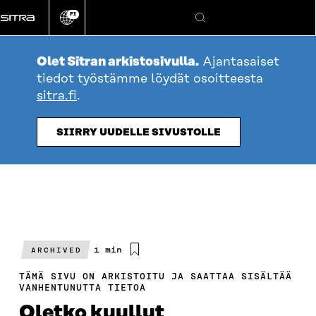
Siirry
FI
suoraan
Vaihda
Hae
sivuston
sisältöön
kieli
Olet Sitran arkistosivulla.
Ajantasaiset
tiedot työstämme löydät osoitteesta
sitra.fi
.
SIIRRY UUDELLE SIVUSTOLLE
Arvioitu
1 min
ARCHIVED
lukuaika
TÄMÄ SIVU ON ARKISTOITU JA SAATTAA SISÄLTÄÄ
VANHENTUNUTTA TIETOA
Oletko kuullut