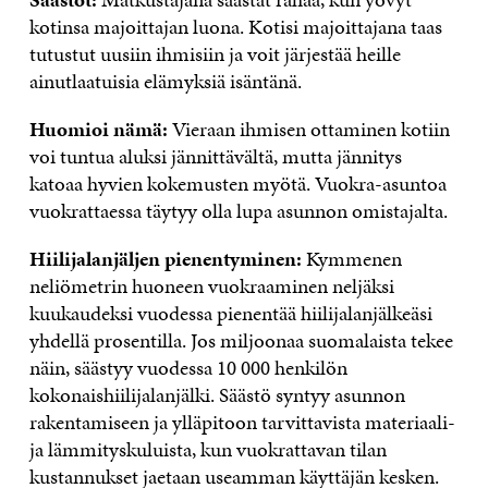
kotinsa majoittajan luona. Kotisi majoittajana taas
tutustut uusiin ihmisiin ja voit järjestää heille
ainutlaatuisia elämyksiä isäntänä.
Huomioi nämä:
Vieraan ihmisen ottaminen kotiin
voi tuntua aluksi jännittävältä, mutta jännitys
katoaa hyvien kokemusten myötä. Vuokra-asuntoa
vuokrattaessa täytyy olla lupa asunnon omistajalta.
Hiilijalanjäljen pienentyminen:
Kymmenen
neliömetrin huoneen vuokraaminen neljäksi
kuukaudeksi vuodessa pienentää hiilijalanjälkeäsi
yhdellä prosentilla. Jos miljoonaa suomalaista tekee
näin, säästyy vuodessa 10 000 henkilön
kokonaishiilijalanjälki. Säästö syntyy asunnon
rakentamiseen ja ylläpitoon tarvittavista materiaali-
ja lämmityskuluista, kun vuokrattavan tilan
kustannukset jaetaan useamman käyttäjän kesken.