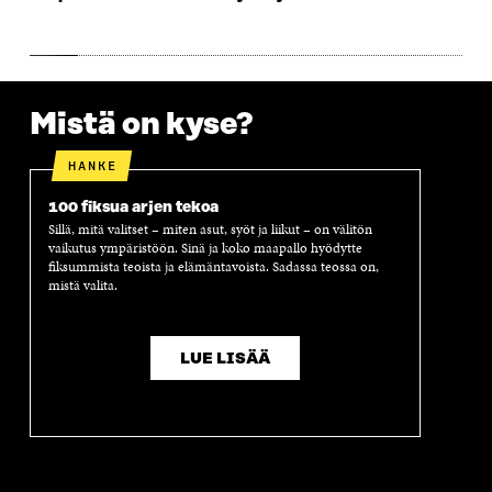
A
S
A
N
S
S
S
A
S
A
S
S
A
A
S
A
Mistä on kyse?
HANKE
100 fiksua arjen tekoa
Sillä, mitä valitset – miten asut, syöt ja liikut – on välitön
vaikutus ympäristöön. Sinä ja koko maapallo hyödytte
fiksummista teoista ja elämäntavoista. Sadassa teossa on,
mistä valita.
LUE LISÄÄ