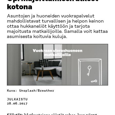
kotona
Asuntojen ja huoneiden vuokrapalvelut
mahdollistavat turvallisen ja helpon keinon
ottaa hukkaneliöt käyttöön ja tarjota
majoitusta matkailijoille. Samalla voit kattaa
asumisesta koituvia kuluja.
Kuva: Unsplash/Breather
JULKAISTU
28.06.2017
Säästöt:
Matkustajana säästät rahaa, kun yövyt