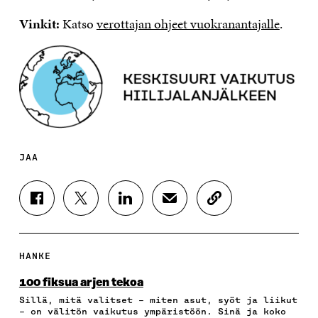
Vinkit:
Katso
verottajan ohjeet vuokranantajalle
.
JAA
J
J
J
J
K
A
A
A
A
O
A
A
A
A
P
F
T
L
S
I
A
W
I
Ä
O
HANKE
C
I
N
H
I
E
T
K
K
A
100 fiksua arjen tekoa
B
T
E
Ö
R
Sillä, mitä valitset – miten asut, syöt ja liikut
O
E
D
P
T
– on välitön vaikutus ympäristöön. Sinä ja koko