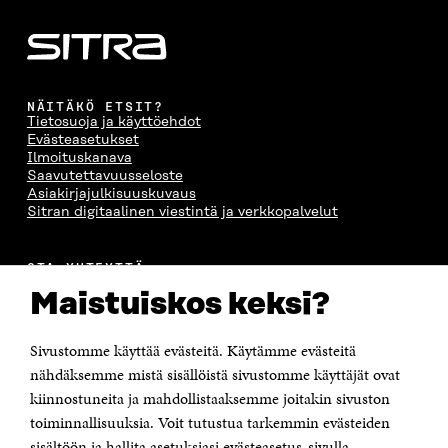
NÄITÄKÖ ETSIT?
Tietosuoja ja käyttöehdot
Evästeasetukset
Ilmoituskanava
Saavutettavuusseloste
Asiakirjajulkisuuskuvaus
Sitran digitaalinen viestintä ja verkkopalvelut
OTA YHTEYTTÄ
Suomen itsenäisyyden juhlarahasto Sitra
Maistuiskos keksi?
Itämerenkatu 11-13, PL 160,
00181 Helsinki
Sivustomme käyttää evästeitä. Käytämme evästeitä
Puhelin +358 294 618 991
Sähköpostiosoite
nähdäksemme mistä sisällöistä sivustomme käyttäjät ovat
etunimi.sukunimi@sitra.fi tai sitra@sitra.fi
kiinnostuneita ja mahdollistaaksemme joitakin sivuston
Saapumisohjeet
toiminnallisuuksia. Voit tutustua tarkemmin evästeiden
sisältöön ja hallita asetuksiasi evästeasetus-sivulla