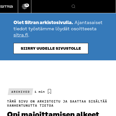
Siirry
FI
suoraan
Vaihda
Hae
sivuston
sisältöön
kieli
Olet Sitran arkistosivulla.
Ajantasaiset
tiedot työstämme löydät osoitteesta
sitra.fi
.
SIIRRY UUDELLE SIVUSTOLLE
Arvioitu
1 min
ARCHIVED
lukuaika
TÄMÄ SIVU ON ARKISTOITU JA SAATTAA SISÄLTÄÄ
VANHENTUNUTTA TIETOA
Opi majoittamisen alkeet