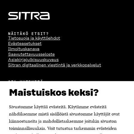
NÄITÄKÖ ETSIT?
Tietosuoja ja käyttöehdot
Evästeasetukset
Ilmoituskanava
Saavutettavuusseloste
Asiakirjajulkisuuskuvaus
Sitran digitaalinen viestintä ja verkkopalvelut
OTA YHTEYTTÄ
Suomen itsenäisyyden juhlarahasto Sitra
Maistuiskos keksi?
Itämerenkatu 11-13, PL 160,
00181 Helsinki
Sivustomme käyttää evästeitä. Käytämme evästeitä
Puhelin +358 294 618 991
Sähköpostiosoite
nähdäksemme mistä sisällöistä sivustomme käyttäjät ovat
etunimi.sukunimi@sitra.fi tai sitra@sitra.fi
kiinnostuneita ja mahdollistaaksemme joitakin sivuston
toiminnallisuuksia. Voit tutustua tarkemmin evästeiden
Saapumisohjeet