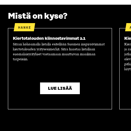
Mistä on kyse?
HANKE
Kiertotalouden kiinnostavimmat 2.1
Kie
Sitran kokoamalla listalla esitellään Suomen inspiroivimmat
Kier
kiertotalouden yritysesimerkit. Sitra haastaa listallaan
ja r
suomalaisyritykset vastaamaan muuttuvan maailman
jatk
tarpeisiin.
olev
pitk
käyt
LUE LISÄÄ