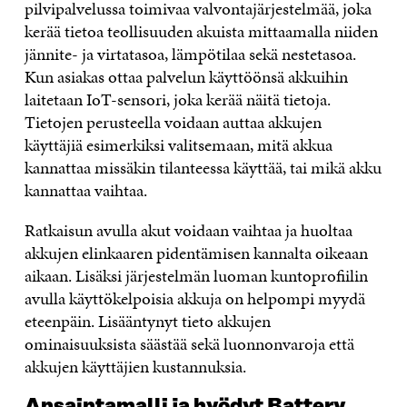
pilvipalvelussa toimivaa valvontajärjestelmää, joka
kerää tietoa teollisuuden akuista mittaamalla niiden
jännite- ja virtatasoa, lämpötilaa sekä nestetasoa.
Kun asiakas ottaa palvelun käyttöönsä akkuihin
laitetaan IoT-sensori, joka kerää näitä tietoja.
Tietojen perusteella voidaan auttaa akkujen
käyttäjiä esimerkiksi valitsemaan, mitä akkua
kannattaa missäkin tilanteessa käyttää, tai mikä akku
kannattaa vaihtaa.
Ratkaisun avulla akut voidaan vaihtaa ja huoltaa
akkujen elinkaaren pidentämisen kannalta oikeaan
aikaan. Lisäksi järjestelmän luoman kuntoprofiilin
avulla käyttökelpoisia akkuja on helpompi myydä
eteenpäin. Lisääntynyt tieto akkujen
ominaisuuksista säästää sekä luonnonvaroja että
akkujen käyttäjien kustannuksia.
Ansaintamalli ja hyödyt Battery