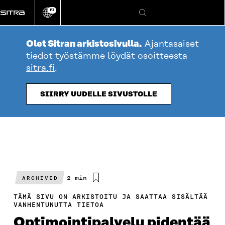
Siirry
FI
suoraan
Vaihda
Hae
sivuston
sisältöön
kieli
Olet Sitran arkistosivulla.
Ajantasaiset
tiedot työstämme löydät osoitteesta
sitra.fi
.
SIIRRY UUDELLE SIVUSTOLLE
Arvioitu
2 min
ARCHIVED
lukuaika
TÄMÄ SIVU ON ARKISTOITU JA SAATTAA SISÄLTÄÄ
VANHENTUNUTTA TIETOA
Optimointipalvelu pidentää