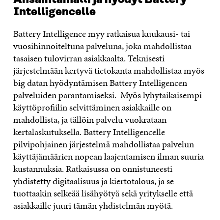
Intelligencelle
Battery Intelligence myy ratkaisua kuukausi- tai
vuosihinnoiteltuna palveluna, joka mahdollistaa
tasaisen tulovirran asiakkaalta. Teknisesti
järjestelmään kertyvä tietokanta mahdollistaa myös
big datan hyödyntämisen Battery Intelligencen
palveluiden parantamiseksi. Myös lyhytaikaisempi
käyttöprofiilin selvittäminen asiakkaille on
mahdollista, ja tällöin palvelu vuokrataan
kertalaskutuksella. Battery Intelligencelle
pilvipohjainen järjestelmä mahdollistaa palvelun
käyttäjämäärien nopean laajentamisen ilman suuria
kustannuksia. Ratkaisussa on onnistuneesti
yhdistetty digitaalisuus ja kiertotalous, ja se
tuottaakin selkeää lisähyötyä sekä yritykselle että
asiakkaille juuri tämän yhdistelmän myötä.