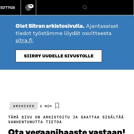
Siirry
FI
suoraan
Vaihda
Hae
sivuston
sisältöön
kieli
Olet Sitran arkistosivulla.
Ajantasaiset
tiedot työstämme löydät osoitteesta
sitra.fi
.
SIIRRY UUDELLE SIVUSTOLLE
Arvioitu
1 min
ARCHIVED
lukuaika
TÄMÄ SIVU ON ARKISTOITU JA SAATTAA SISÄLTÄÄ
VANHENTUNUTTA TIETOA
Ota vegaanihaaste vastaan!