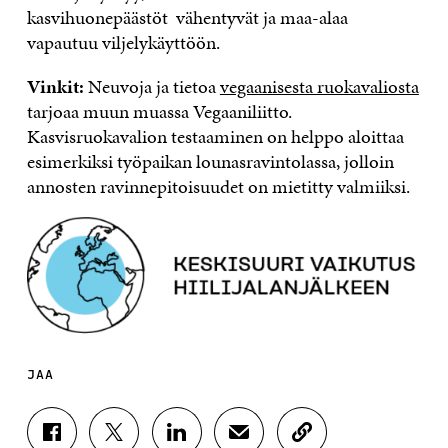
kasvihuonepäästöt vähentyvät ja maa-alaa
vapautuu viljelykäyttöön.
Vinkit:
Neuvoja ja tietoa
vegaanisesta ruokavaliosta
tarjoaa muun muassa Vegaaniliitto.
Kasvisruokavalion testaaminen on helppo aloittaa
esimerkiksi työpaikan lounasravintolassa, jolloin
annosten ravinnepitoisuudet on mietitty valmiiksi.
JAA
J
J
J
J
K