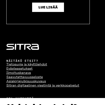
LUE LISÄÄ
NÄITÄKÖ ETSIT?
Tietosuoja ja käyttöehdot
Evästeasetukset
Ilmoituskanava
Saavutettavuusseloste
Asiakirjajulkisuuskuvaus
Sitran digitaalinen viestintä ja verkkopalvelut
OTA YHTEYTTÄ
Suomen itsenäisyyden juhlarahasto Sitra