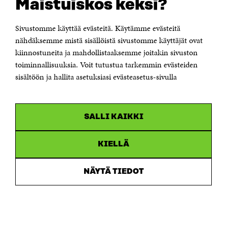
Maistuiskos keksi?
Itämerenkatu 11-13, PL 160,
00181 Helsinki
Sivustomme käyttää evästeitä. Käytämme evästeitä
Puhelin +358 294 618 991
Sähköpostiosoite
nähdäksemme mistä sisällöistä sivustomme käyttäjät ovat
etunimi.sukunimi@sitra.fi tai sitra@sitra.fi
kiinnostuneita ja mahdollistaaksemme joitakin sivuston
Saapumisohjeet
toiminnallisuuksia. Voit tutustua tarkemmin evästeiden
sisältöön ja hallita asetuksiasi evästeasetus-sivulla
Y-tunnus 0202132-3
OLEMME NÄISSÄ SOMEISSA
SALLI KAIKKI
Facebook
Avautuu
uudessa
Linkedin
ikkunassa
KIELLÄ
Avautuu
uudessa
Youtube
ikkunassa
Avautuu
NÄYTÄ TIEDOT
uudessa
Instagram
ikkunassa
Avautuu
uudessa
ikkunassa