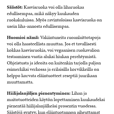
Säästöt:
Kasvisruoka voi olla liharuokaa
edullisempaa, mikä näkyy kuukauden
ruokakuluissa. Myös ravintoloissa kasvisruoka on
usein liha-annosta edullisempaa.
Huomioi nämä:
Vakiintuneita ruoanlaittotapoja
voi olla haasteellista muuttaa. Jos et tavallisesti
kokkaa kasvisruokia, voi vegaanisen ruokavalion
testaaminen vaatia aluksi hiukan perehtymistä.
Ohjeistusta ja ideoita on kuitenkin tarjolla paljon
esimerkiksi verkossa ja erilaisilla korvikkeilla on
helppo korvata eläintuotteet reseptiä juurikaan
muuttamatta.
Hiilijalanjäljen pienentyminen:
Lihan ja
maitotuotteiden käytön lopettaminen kuukaudeksi
pienentää hiilijalanjälkeäsi prosentin vuodessa.
Säästöjä syntyy, kun eläintuotannon aiheuttamat