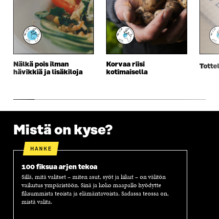
S
S
S
E
S
A
S
S
A
I
A
S
I
K
I
A
K
K
K
I
K
U
K
K
U
N
U
K
Nälkä pois ilman
Korvaa riisi
Tottel
N
A
N
U
hävikkiä ja lisäkiloja
kotimaisella
A
S
A
N
S
S
S
A
S
A
S
S
A
A
S
A
Mistä on kyse?
HANKE
100 fiksua arjen tekoa
Sillä, mitä valitset – miten asut, syöt ja liikut – on välitön
vaikutus ympäristöön. Sinä ja koko maapallo hyödytte
fiksummista teoista ja elämäntavoista. Sadassa teossa on,
mistä valita.