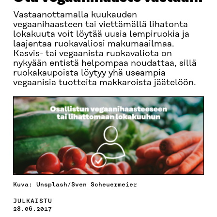
Vastaanottamalla kuukauden
vegaanihaasteen tai viettämällä lihatonta
lokakuuta voit löytää uusia lempiruokia ja
laajentaa ruokavaliosi makumaailmaa.
Kasvis- tai vegaanista ruokavaliota on
nykyään entistä helpompaa noudattaa, sillä
ruokakaupoista löytyy yhä useampia
vegaanisia tuotteita makkaroista jäätelöön.
Kuva: Unsplash/Sven Scheuermeier
JULKAISTU
28.06.2017