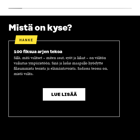
S
A
S
S
A
A
S
A
Mistä on kyse?
HANKE
100 fiksua arjen tekoa
Sillä, mitä valitset – miten asut, syöt ja liikut – on välitön
vaikutus ympäristöön. Sinä ja koko maapallo hyödytte
fiksummista teoista ja elämäntavoista. Sadassa teossa on,
mistä valita.
LUE LISÄÄ