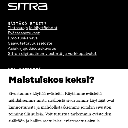
NÄITÄKÖ ETSIT?
Tietosuoja ja käyttöehdot
Evästeasetukset
Ilmoituskanava
Saavutettavuusseloste
Asiakirjajulkisuuskuvaus
Sitran digitaalinen viestintä ja verkkopalvelut
OTA YHTEYTTÄ
Suomen itsenäisyyden juhlarahasto Sitra
Maistuiskos keksi?
Itämerenkatu 11-13, PL 160,
00181 Helsinki
Sivustomme käyttää evästeitä. Käytämme evästeitä
Puhelin +358 294 618 991
Sähköpostiosoite
nähdäksemme mistä sisällöistä sivustomme käyttäjät ovat
etunimi.sukunimi@sitra.fi tai sitra@sitra.fi
kiinnostuneita ja mahdollistaaksemme joitakin sivuston
toiminnallisuuksia. Voit tutustua tarkemmin evästeiden
Saapumisohjeet
sisältöön ja hallita asetuksiasi evästeasetus-sivulla
Y-tunnus 0202132-3