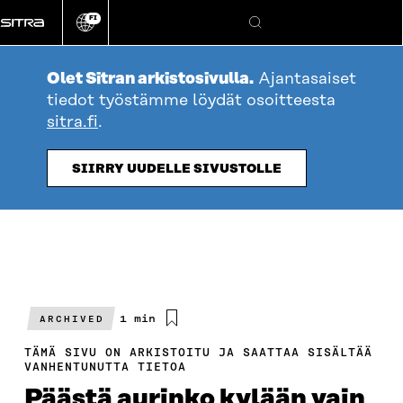
Siirry
FI
suoraan
Vaihda
Hae
sivuston
sisältöön
kieli
Olet Sitran arkistosivulla.
Ajantasaiset
tiedot työstämme löydät osoitteesta
sitra.fi
.
SIIRRY UUDELLE SIVUSTOLLE
Arvioitu
1 min
ARCHIVED
lukuaika
TÄMÄ SIVU ON ARKISTOITU JA SAATTAA SISÄLTÄÄ
VANHENTUNUTTA TIETOA
Päästä aurinko kylään vain