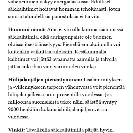
väheneminen näkyy energialaskussa. Edulliset
sälekaihtimet hoitavat homman tehokkaasti, joten
suuria taloudellisia panostuksia ei tarvita.
Huomioi nämä:
Aina ei voi olla kotona säätämässä
sälekaihtimia, eikä auringonpaiste ole Suomen
oloissa itsestäänselvyys. Pienellä ennakoinnilla voi
kuitenkin vaikuttaa tuloksiin. Kesäkuumalla
kaihtimet voi jättää avaamatta aamulla ja talvella
jättää auki ihan vain varmuuden vuoksi.
Hiilijalanjäljen pienentyminen:
Lisälämmityksen
ja -viilennykseen tarpeen vähentyessä voit pienentää
hiliijalanjälkeäsi noin prosentilla vuodessa. Jos
miljoonaa suomalaista tekee näin, säästöä syntyy
9000 henkilön kokonaishiilijalanjäljen verran
vuodessa.
Vinkit:
Tavallisilla sälekaihtimilla pärjää hyvin,