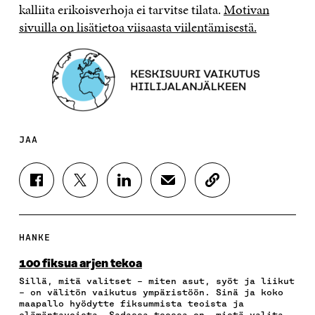
kalliita erikoisverhoja ei tarvitse tilata.
Motivan
sivuilla on lisätietoa viisaasta viilentämisestä.
JAA
J
J
J
J
K
A
A
A
A
O
A
A
A
A
P
F
T
L
S
I
A
W
I
Ä
O
HANKE
C
I
N
H
I
E
T
K
K
A
100 fiksua arjen tekoa
B
T
E
Ö
R
Sillä, mitä valitset – miten asut, syöt ja liikut
O
E
D
P
T
– on välitön vaikutus ympäristöön. Sinä ja koko
O
R
I
O
I
maapallo hyödytte fiksummista teoista ja
K
I
N
S
K
elämäntavoista. Sadassa teossa on, mistä valita.