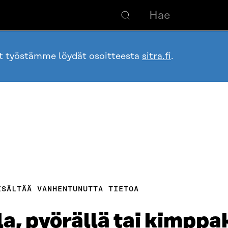
ot työstämme löydät osoitteesta
sitra.fi
.
ISÄLTÄÄ VANHENTUNUTTA TIETOA
illa, pyörällä tai kimppa