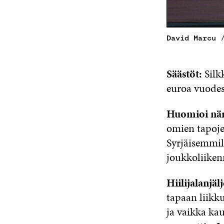
David Marcu 
Säästöt:
Silk
euroa vuodes
Huomioi nä
omien tapoje
Syrjäisemmil
joukkoliikenn
Hiilijalanjä
tapaan liikku
ja vaikka kau