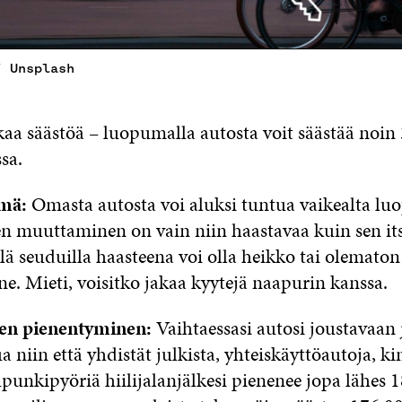
/ Unsplash
kaa säästöä – luopumalla autosta voit säästää noi
sa.
mä:
Omasta autosta voi aluksi tuntua vaikealta lu
n muuttaminen on vain niin haastavaa kuin sen its
lä seuduilla haasteena voi olla heikko tai olematon
e. Mieti, voisitko jakaa kyytejä naapurin kanssa.
ljen pienentyminen:
Vaihtaessasi autosi joustavaan
a niin että yhdistät julkista, yhteiskäyttöautoja, 
punkipyöriä hiilijalanjälkesi pienenee jopa lähes 1