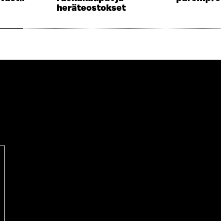
A
S
heräteostokset
I
A
K
I
K
K
U
K
N
U
A
N
S
A
S
S
A
S
A