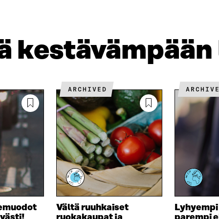
K
K
A
E
Ö
R
D
P
T
I
O
I
jä kestävämpään
N
S
K
I
T
K
S
I
E
S
L
L
Ä
L
I
ARCHIVED
ARCHIV
A
A
N
V
A
L
A
V
I
U
A
N
T
U
K
U
T
K
U
U
I
U
U
U
U
D
U
E
D
S
E
nemuodot
Vältä ruuhkaiset
Lyhyempi
S
S
västi!
ruokakaupat ja
parempi 