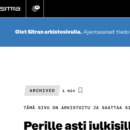
Siirry
suoraan
FI
Vaihda
sivuston
sisältöön
kieli
Olet Sitran arkistosivulla.
Ajantasaiset tied
ARCHIVED
Arvioitu
1 min
lukuaika
TÄMÄ SIVU ON ARKISTOITU JA SAATTAA S
Perille asti julkis