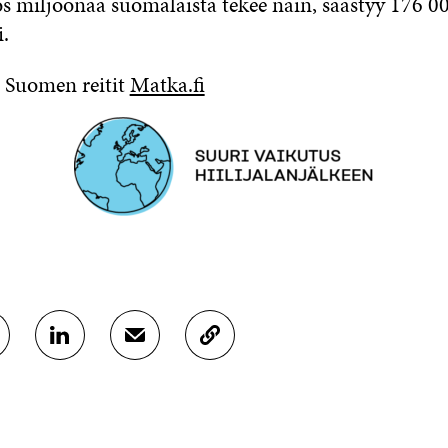
Jos miljoonaa suomalaista tekee näin, säästyy 176 
i.
 Suomen reitit
Matka.fi
J
J
K
A
A
O
A
A
P
L
S
I
I
Ä
O
N
H
I