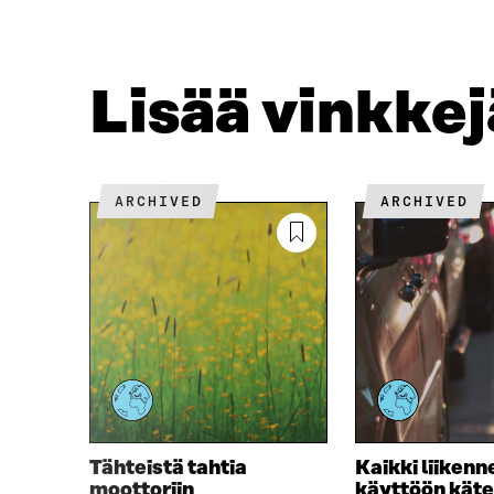
E
T
B
T
O
E
O
R
Lisää vinkke
K
I
I
S
S
S
S
Ä
A
A
ARCHIVED
ARCHIVED
A
V
V
A
A
U
U
T
T
U
U
U
U
U
U
U
U
D
D
E
E
S
S
S
Tähteistä tahtia
Kaikki liiken
S
A
moottoriin
käyttöön käte