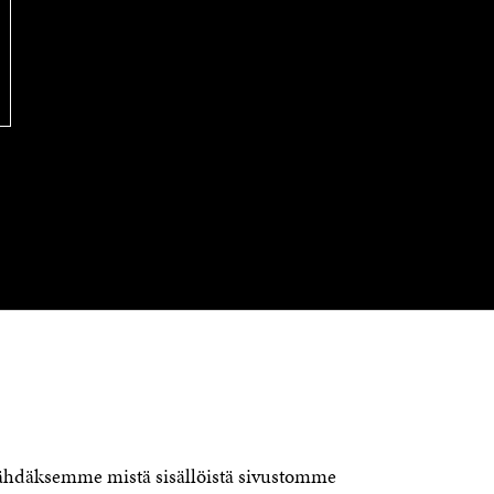
OTA YHTEYTTÄ
Suomen itsenäisyyden juhlarahasto
Sitra
Itämerenkatu 11-13, PL 160,
00181 Helsinki
nähdäksemme mistä sisällöistä sivustomme