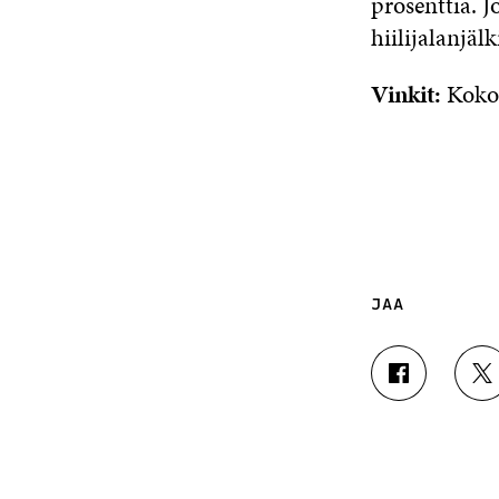
prosenttia. 
hiilijalanjälk
Vinkit:
Koko
JAA
J
J
A
A
A
A
F
T
A
W
C
I