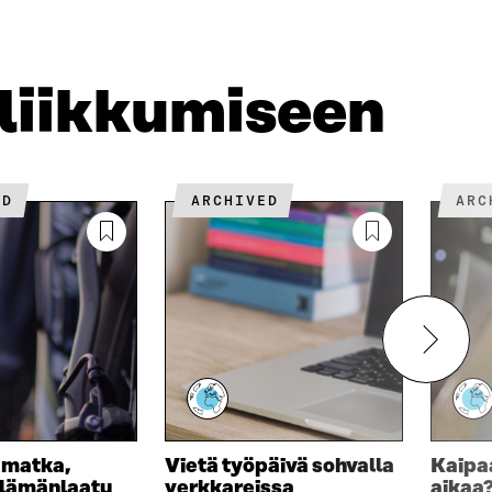
K
S
S
S
K
S
A
S
U
A
A
N
 liikkumiseen
A
S
S
A
ED
ARCHIVED
AR
 matka,
Vietä työpäivä sohvalla
Kaipa
elämänlaatu
verkkareissa
aikaa