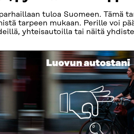
parhaillaan tuloa Suomeen. Tämä tar
stä tarpeen mukaan. Perille voi pää
llä, yhteisautoilla tai näitä yhdist