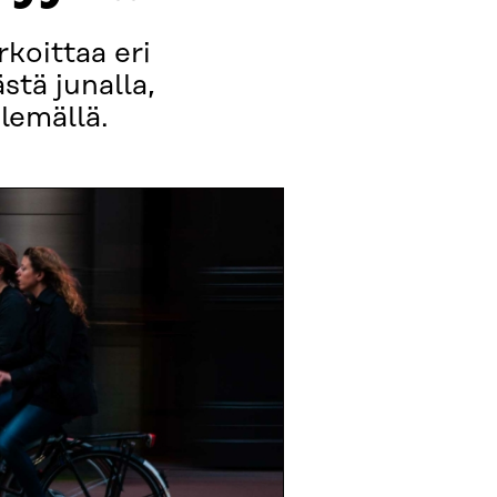
koittaa eri
stä junalla,
elemällä.