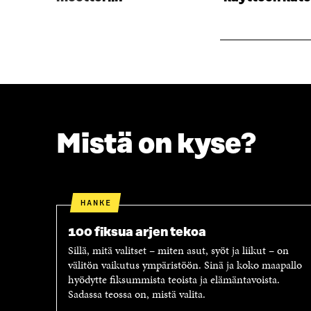
A
I
I
K
K
K
K
U
U
N
N
A
A
S
S
S
S
A
A
Mistä on kyse?
HANKE
100 fiksua arjen tekoa
Sillä, mitä valitset – miten asut, syöt ja liikut – on
välitön vaikutus ympäristöön. Sinä ja koko maapallo
hyödytte fiksummista teoista ja elämäntavoista.
Sadassa teossa on, mistä valita.