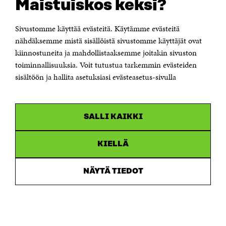
Maistuiskos keksi?
Itämerenkatu 11-13, PL 160,
00181 Helsinki
Sivustomme käyttää evästeitä. Käytämme evästeitä
Puhelin +358 294 618 991
Sähköpostiosoite
nähdäksemme mistä sisällöistä sivustomme käyttäjät ovat
etunimi.sukunimi@sitra.fi tai sitra@sitra.fi
kiinnostuneita ja mahdollistaaksemme joitakin sivuston
toiminnallisuuksia. Voit tutustua tarkemmin evästeiden
Saapumisohjeet
sisältöön ja hallita asetuksiasi evästeasetus-sivulla
Y-tunnus 0202132-3
OLEMME NÄISSÄ SOMEISSA
SALLI KAIKKI
Facebook
Avautuu
uudessa
Linkedin
ikkunassa
KIELLÄ
Avautuu
uudessa
Youtube
ikkunassa
Avautuu
NÄYTÄ TIEDOT
uudessa
Instagram
ikkunassa
Avautuu
uudessa
ikkunassa