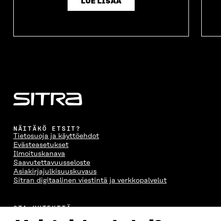
LUE LISÄÄ
NÄITÄKÖ ETSIT?
Tietosuoja ja käyttöehdot
Evästeasetukset
Ilmoituskanava
Saavutettavuusseloste
Asiakirjajulkisuuskuvaus
Sitran digitaalinen viestintä ja verkkopalvelut
OTA YHTEYTTÄ
Suomen itsenäisyyden juhlarahasto Sitra