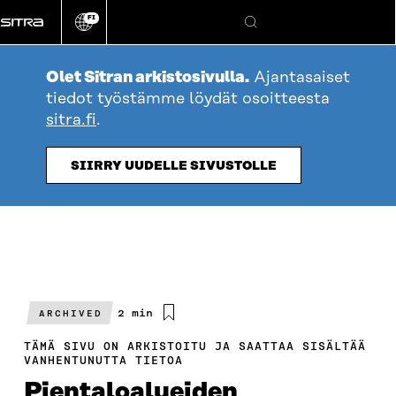
Siirry
FI
suoraan
Vaihda
Hae
sivuston
sisältöön
kieli
Olet Sitran arkistosivulla.
Ajantasaiset
tiedot työstämme löydät osoitteesta
sitra.fi
.
SIIRRY UUDELLE SIVUSTOLLE
Arvioitu
2 min
ARCHIVED
lukuaika
TÄMÄ SIVU ON ARKISTOITU JA SAATTAA SISÄLTÄÄ
VANHENTUNUTTA TIETOA
Pientaloalueiden