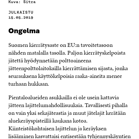
Kuva: Sitra
JULKAISTU
15.05.2019
Ongelma
Suomen kierrätysaste on EU:n tavoitetasoon
nähden matalalla tasolla. Paljon kierrätyskelpoista
jätettä hyödynnetään polttoaineena
jätteenpolttolaitoksilla kierrättämisen sijasta, jonka
seurauksena käyttökelpoisia raaka-aineita menee
turhaan hukkaan.
Pientaloalueiden asukkailla ei ole usein kattavia
jätteen lajittelumahdollisuuksia. Tavallisesti pihalla
on vain yksi sekajäteastia ja muut jätelajit kerätään
aluekeräyspisteillä kaukana kotoa.
Kiinteistökohtaisen lajittelun ja keräyksen
lisääminen kasvattaisi entisestään tyhjennyskäyntien