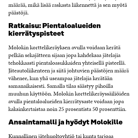
määrää, mikä lisää raskasta liikennettä ja sen myötä
päästöjä.
Ratkaisu: Pientaloalueiden
kierrätyspisteet
Molokin korttelikeräyksen avulla voidaan kerätä
pelkän sekajätteen sijaan jopa kahdeksaa jätelajia
tehokkaasti pientaloasukkaiden yhteisellä pisteellä.
Jäteautoliikenteen ja siitä johtuvien päästöjen määrä
vähenee, kun yhä useampaa jätelajia kerätään
samanaikaisesti. Samalla tilaa säästyy pihoilla
muuhun käyttöön. Molokin korttelikeräyssäiliöiden
avulla pientaloalueiden kierrätysaste voidaan jopa
kaksinkertaistaa noin 25 prosentista 50 prosenttiin.
Ansaintamalli ja hyödyt Molokille
Kunnallinen jätehuoltoyhtiö tai kunta tarjoaa