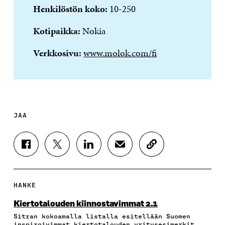
Henkilöstön koko:
10-250
Kotipaikka:
Nokia
Verkkosivu:
www.molok.com/fi
JAA
J
J
J
J
K
A
A
A
A
O
A
A
A
A
P
F
T
L
S
I
A
W
I
Ä
O
HANKE
C
I
N
H
I
E
T
K
K
A
Kiertotalouden kiinnostavimmat 2.1
B
T
E
Ö
R
Sitran kokoamalla listalla esitellään Suomen
O
E
D
P
T
inspiroivimmat kiertotalouden yritysesimerkit.