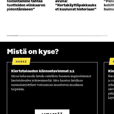
toimintamme tähtää
avulla:
”Pano
A
S
A
N
tuotteiden elinkaaren
“Kertakäyttöpakkauks
kehit
S
S
S
A
pidentämiseen”
et kuuluvat historiaan”
huim
S
A
S
S
A
A
S
A
Mistä on kyse?
HANKE
Kiertotalouden kiinnostavimmat 2.1
Kie
Sitran kokoamalla listalla esitellään Suomen inspiroivimmat
Kier
kiertotalouden yritysesimerkit. Sitra haastaa listallaan
ja r
suomalaisyritykset vastaamaan muuttuvan maailman
jatk
tarpeisiin.
olev
pitk
käyt