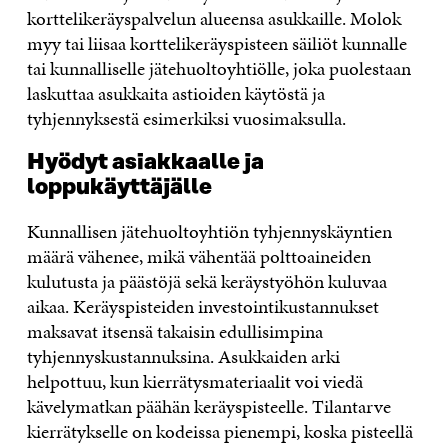
korttelikeräyspalvelun alueensa asukkaille. Molok
myy tai liisaa korttelikeräyspisteen säiliöt kunnalle
tai kunnalliselle jätehuoltoyhtiölle, joka puolestaan
laskuttaa asukkaita astioiden käytöstä ja
tyhjennyksestä esimerkiksi vuosimaksulla.
Hyödyt asiakkaalle ja
loppukäyttäjälle
Kunnallisen jätehuoltoyhtiön tyhjennyskäyntien
määrä vähenee, mikä vähentää polttoaineiden
kulutusta ja päästöjä sekä keräystyöhön kuluvaa
aikaa. Keräyspisteiden investointikustannukset
maksavat itsensä takaisin edullisimpina
tyhjennyskustannuksina. Asukkaiden arki
helpottuu, kun kierrätysmateriaalit voi viedä
kävelymatkan päähän keräyspisteelle. Tilantarve
kierrätykselle on kodeissa pienempi, koska pisteellä