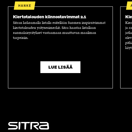
HANKE
Kiertotalouden kiinnostavimmat 2.1
Kie
Sitran kokoamalla listalla esitellään Suomen inspiroivimmat
Kier
kiertotalouden yritysesimerkit. Sitra haastaa listallaan
ja r
suomalaisyritykset vastaamaan muuttuvan maailman
jatk
tarpeisiin.
olev
pitk
käyt
LUE LISÄÄ