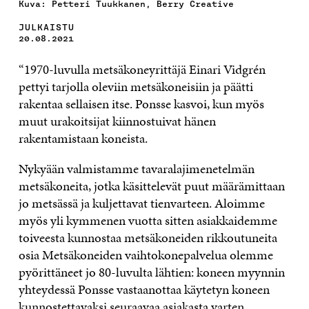
Kuva: Petteri Tuukkanen, Berry Creative
JULKAISTU
20.08.2021
“1970-luvulla metsäkoneyrittäjä Einari Vidgrén
pettyi tarjolla oleviin metsäkoneisiin ja päätti
rakentaa sellaisen itse. Ponsse kasvoi, kun myös
muut urakoitsijat kiinnostuivat hänen
rakentamistaan koneista.
Nykyään valmistamme tavaralajimenetelmän
metsäkoneita, jotka käsittelevät puut määrämittaan
jo metsässä ja kuljettavat tienvarteen. Aloimme
myös yli kymmenen vuotta sitten asiakkaidemme
toiveesta kunnostaa metsäkoneiden rikkoutuneita
osia Metsäkoneiden vaihtokonepalvelua olemme
pyörittäneet jo 80-luvulta lähtien: koneen myynnin
yhteydessä Ponsse vastaanottaa käytetyn koneen
kunnostettavaksi seuraavaa asiakasta varten.