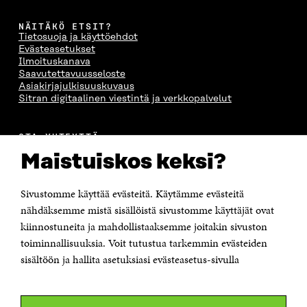
NÄITÄKÖ ETSIT?
Tietosuoja ja käyttöehdot
Evästeasetukset
Ilmoituskanava
Saavutettavuusseloste
Asiakirjajulkisuuskuvaus
Sitran digitaalinen viestintä ja verkkopalvelut
OTA YHTEYTTÄ
Suomen itsenäisyyden juhlarahasto Sitra
Maistuiskos keksi?
Itämerenkatu 11-13, PL 160,
00181 Helsinki
Sivustomme käyttää evästeitä. Käytämme evästeitä
Puhelin +358 294 618 991
Sähköpostiosoite
nähdäksemme mistä sisällöistä sivustomme käyttäjät ovat
etunimi.sukunimi@sitra.fi tai sitra@sitra.fi
kiinnostuneita ja mahdollistaaksemme joitakin sivuston
toiminnallisuuksia. Voit tutustua tarkemmin evästeiden
Saapumisohjeet
sisältöön ja hallita asetuksiasi evästeasetus-sivulla
Y-tunnus 0202132-3
OLEMME NÄISSÄ SOMEISSA