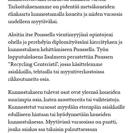
Tarkoituksenamme on pidentää metsäkoneiden
elinkaarta kunnostamalla koneita ja niiden varaosia
uudelleen myytäväksi.
Aloitin itse Ponssella vientimyyjänä opintojeni
ohella ja perehdyin diplomityössäni kierrätyksen ja
kunnostuksen kehittämiseen Ponssella. Työn
lopputuloksena Iisalmeen perustettiin Ponssen
“Recycling Centeristä”, jossa käsittelemme
asiakkailla, tehtaalla tai myyntiverkostoissa
rikkoutuneita osia.
Kunnostukseen tulevat osat ovat yleensä koneiden
suurimpia osia, kuten moottoreita tai vaihteistoja.
Kunnostetut varaosat myydään eteenpäin asiakkaille
edulliseen hintaan tai hyödynnetään koneiden
kunnostuksessa. Myytävissä varaosissa on pantti,
jonka asiakas saa takaisin palauttaessaan