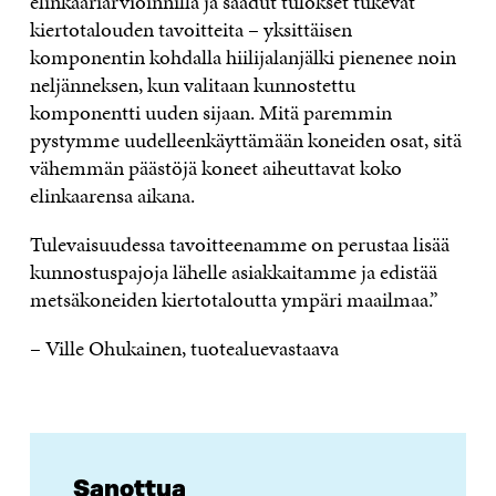
elinkaariarvioinnilla ja saadut tulokset tukevat
kiertotalouden tavoitteita – yksittäisen
komponentin kohdalla hiilijalanjälki pienenee noin
neljänneksen, kun valitaan kunnostettu
komponentti uuden sijaan. Mitä paremmin
pystymme uudelleenkäyttämään koneiden osat, sitä
vähemmän päästöjä koneet aiheuttavat koko
elinkaarensa aikana.
Tulevaisuudessa tavoitteenamme on perustaa lisää
kunnostuspajoja lähelle asiakkaitamme ja edistää
metsäkoneiden kiertotaloutta ympäri maailmaa.”
– Ville Ohukainen, tuotealuevastaava
Sanottua