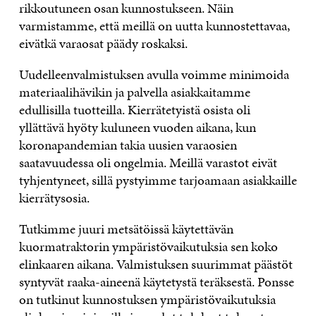
rikkoutuneen osan kunnostukseen. Näin
varmistamme, että meillä on uutta kunnostettavaa,
eivätkä varaosat päädy roskaksi.
Uudelleenvalmistuksen avulla voimme minimoida
materiaalihävikin ja palvella asiakkaitamme
edullisilla tuotteilla. Kierrätetyistä osista oli
yllättävä hyöty kuluneen vuoden aikana, kun
koronapandemian takia uusien varaosien
saatavuudessa oli ongelmia. Meillä varastot eivät
tyhjentyneet, sillä pystyimme tarjoamaan asiakkaille
kierrätysosia.
Tutkimme juuri metsätöissä käytettävän
kuormatraktorin ympäristövaikutuksia sen koko
elinkaaren aikana. Valmistuksen suurimmat päästöt
syntyvät raaka-aineenä käytetystä teräksestä. Ponsse
on tutkinut kunnostuksen ympäristövaikutuksia