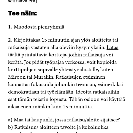
seuraava erä
)
Tee näin:
1.
Muodosta pienryhmiä
2.
Kirjoittakaa 15 minuutin ajan ylös aloitteita tai
ratkaisuja vastaten alla oleviin kysymyksiin.
Lataa
täältä printattavia kortteja
, joihin ratkaisuja voi
kerätä. Jos pidät työpajaa verkossa, voit kopioida
korttipohjan sopivalle yhteistyöalustalle, kuten
Miroon tai Muraliin. Ratkaisujen etsiminen
kannattaa fokusoida johonkin teemaan, esimerkiksi
demokratiaan tai työelämään. Ideoita ratkaisuihin
saat tämän tekstin lopusta. Tähän osioon voi käyttää
aikaa enemmänkin kuin 15 minuuttia.
a) Maa tai kaupunki, jossa ratkaisu/aloite sijaitsee?
b) Ratkaisun/ aloitteen tavoite ja kokoluokka