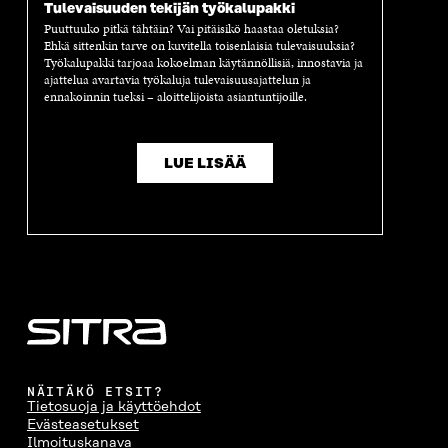
Tulevaisuuden tekijän työkalupakki
Puuttuuko pitkä tähtäin? Vai pitäisikö haastaa oletuksia?
Ehkä sittenkin tarve on kuvitella toisenlaisia tulevaisuuksia?
Työkalupakki tarjoaa kokoelman käytännöllisiä, innostavia ja
ajattelua avartavia työkaluja tulevaisuusajattelun ja
ennakoinnin tueksi – aloittelijoista asiantuntijoille.
LUE LISÄÄ
NÄITÄKÖ ETSIT?
Tietosuoja ja käyttöehdot
Evästeasetukset
Ilmoituskanava