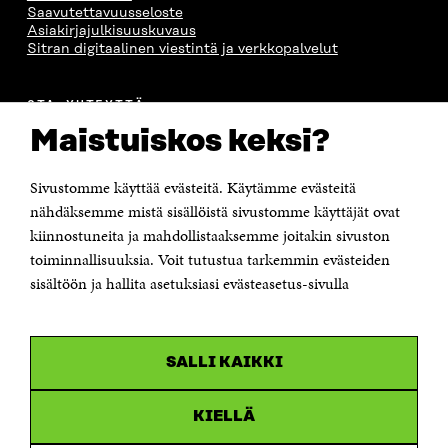
Saavutettavuusseloste
Asiakirjajulkisuuskuvaus
Sitran digitaalinen viestintä ja verkkopalvelut
OTA YHTEYTTÄ
Suomen itsenäisyyden juhlarahasto Sitra
Maistuiskos keksi?
Itämerenkatu 11-13, PL 160,
00181 Helsinki
Sivustomme käyttää evästeitä. Käytämme evästeitä
Puhelin +358 294 618 991
Sähköpostiosoite
nähdäksemme mistä sisällöistä sivustomme käyttäjät ovat
etunimi.sukunimi@sitra.fi tai sitra@sitra.fi
kiinnostuneita ja mahdollistaaksemme joitakin sivuston
Saapumisohjeet
toiminnallisuuksia. Voit tutustua tarkemmin evästeiden
sisältöön ja hallita asetuksiasi evästeasetus-sivulla
Y-tunnus 0202132-3
OLEMME NÄISSÄ SOMEISSA
SALLI KAIKKI
Facebook
Avautuu
uudessa
Linkedin
ikkunassa
KIELLÄ
Avautuu
uudessa