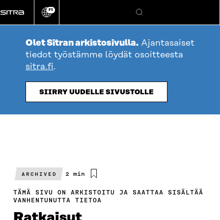
Siirry
FI
suoraan
Vaihda
Hae
sivuston
sisältöön
kieli
Olet Sitran arkistosivulla.
Ajantasaiset
tiedot työstämme löydät osoitteesta
sitra.fi
.
SIIRRY UUDELLE SIVUSTOLLE
Arvioitu
2 min
ARCHIVED
lukuaika
TÄMÄ SIVU ON ARKISTOITU JA SAATTAA SISÄLTÄÄ
VANHENTUNUTTA TIETOA
Ratkaisut