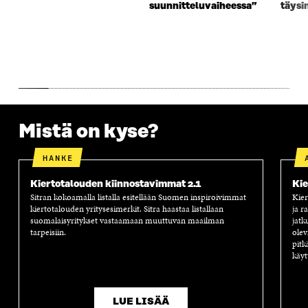
suunnitteluvaiheessa”
täysi
S
S
S
A
S
A
S
S
A
A
S
A
Mistä on kyse?
HANKE
Kiertotalouden kiinnostavimmat 2.1
Kie
Sitran kokoamalla listalla esitellään Suomen inspiroivimmat
Kier
kiertotalouden yritysesimerkit. Sitra haastaa listallaan
ja r
suomalaisyritykset vastaamaan muuttuvan maailman
jatk
tarpeisiin.
olev
pitk
käyt
LUE LISÄÄ