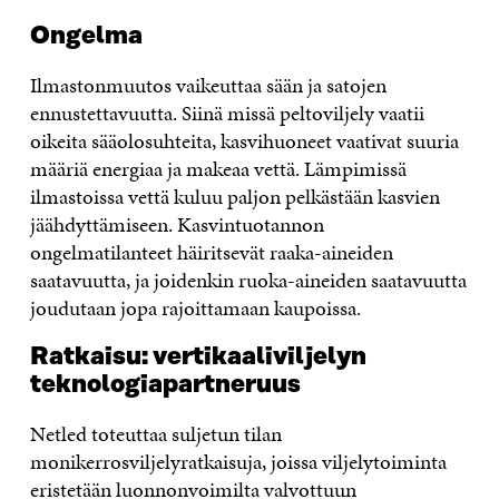
Ongelma
Ilmastonmuutos vaikeuttaa sään ja satojen
ennustettavuutta. Siinä missä peltoviljely vaatii
oikeita sääolosuhteita, kasvihuoneet vaativat suuria
määriä energiaa ja makeaa vettä. Lämpimissä
ilmastoissa vettä kuluu paljon pelkästään kasvien
jäähdyttämiseen. Kasvintuotannon
ongelmatilanteet häiritsevät raaka-aineiden
saatavuutta, ja joidenkin ruoka-aineiden saatavuutta
joudutaan jopa rajoittamaan kaupoissa.
Ratkaisu: vertikaaliviljelyn
teknologiapartneruus
Netled toteuttaa suljetun tilan
monikerrosviljelyratkaisuja, joissa viljelytoiminta
eristetään luonnonvoimilta valvottuun