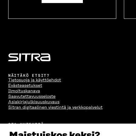
NÄITÄKÖ ETSIT?
Tietosuoja ja käyttöehdot
Evästeasetukset
Ilmoituskanava
Saavutettavuusseloste
Asiakirjajulkisuuskuvaus
Sitran digitaalinen viestintä ja verkkopalvelut
OTA YHTEYTTÄ
Suomen itsenäisyyden juhlarahasto Sitra
Maistuiskos keksi?
Itämerenkatu 11-13, PL 160,