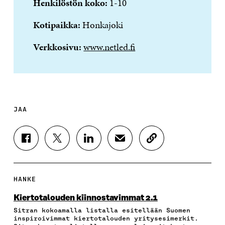
Henkilöstön koko:
1-10
Kotipaikka:
Honkajoki
Verkkosivu:
www.netled.fi
JAA
J
J
J
J
K
A
A
A
A
O
A
A
A
A
P
F
T
L
S
I
A
W
I
Ä
O
HANKE
C
I
N
H
I
E
T
K
K
A
Kiertotalouden kiinnostavimmat 2.1
B
T
E
Ö
R
Sitran kokoamalla listalla esitellään Suomen
O
E
D
P
T
inspiroivimmat kiertotalouden yritysesimerkit.
O
R
I
O
I