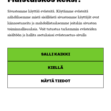
00181 Helsinki
Sivustomme käyttää evästeitä. Käytämme evästeitä
Puhelin +358 294 618 991
Sähköpostiosoite
nähdäksemme mistä sisällöistä sivustomme käyttäjät ovat
etunimi.sukunimi@sitra.fi tai sitra@sitra.fi
kiinnostuneita ja mahdollistaaksemme joitakin sivuston
toiminnallisuuksia. Voit tutustua tarkemmin evästeiden
Saapumisohjeet
sisältöön ja hallita asetuksiasi evästeasetus-sivulla
Y-tunnus 0202132-3
OLEMME NÄISSÄ SOMEISSA
SALLI KAIKKI
Facebook
Avautuu
uudessa
Linkedin
ikkunassa
KIELLÄ
Avautuu
uudessa
Youtube
ikkunassa
Avautuu
NÄYTÄ TIEDOT
uudessa
Instagram
ikkunassa
Avautuu
uudessa
ikkunassa