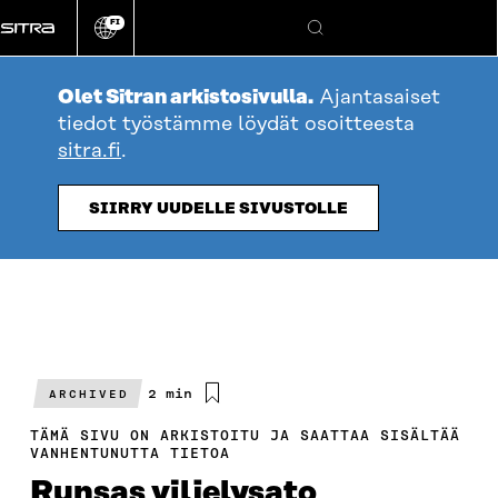
Siirry
FI
suoraan
Vaihda
Hae
sivuston
sisältöön
kieli
Olet Sitran arkistosivulla.
Ajantasaiset
tiedot työstämme löydät osoitteesta
sitra.fi
.
SIIRRY UUDELLE SIVUSTOLLE
Arvioitu
2 min
ARCHIVED
lukuaika
TÄMÄ SIVU ON ARKISTOITU JA SAATTAA SISÄLTÄÄ
VANHENTUNUTTA TIETOA
Runsas viljelysato