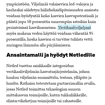
ympäristöön. Viljelmää valaisevien led-valojen ja
korkeaksi säädetyn hiilidioksidipitoisuuden ansiosta
voidaan hyödyntää koko kasvien kasvupotentiaali ja
päästä jopa 50 prosenttia suurempiin satoihin kuin
perinteisissä kasvihuoneissa.
Vertikaaliviljelyssä
Vertikaaliviljelyssä
myös makean veden käyttöä voidaan vähentää 95
prosentilla, koska kasvien ei tarvitse tuhlata vettä
auringon lämmön alla pärjäämiseen.
Ansaintamalli ja hyödyt Netledille
Netled tuottaa asiakkaalle integroidun
vertikaaliviljelmän kasvatusjärjestelmän, johon
kuuluu viljelmän suunnittelu, testaus, ylläpito ja
huolto. Ratkaisu toteutetaan partnerimallin avulla,
jossa Netled toimittaa teknologian suuren
mittakaavan toimijoille, kuten tukkuliikkeille,
elintarvikeketjun toimijoille tai rahastoille.