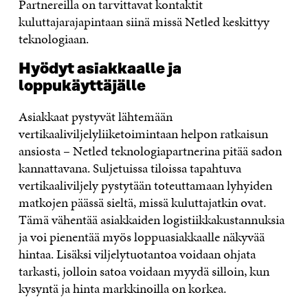
Partnereilla on tarvittavat kontaktit
kuluttajarajapintaan siinä missä Netled keskittyy
teknologiaan.
Hyödyt asiakkaalle ja
loppukäyttäjälle
Asiakkaat pystyvät lähtemään
vertikaaliviljelyliiketoimintaan helpon ratkaisun
ansiosta – Netled teknologiapartnerina pitää sadon
kannattavana. Suljetuissa tiloissa tapahtuva
vertikaaliviljely pystytään toteuttamaan lyhyiden
matkojen päässä sieltä, missä kuluttajatkin ovat.
Tämä vähentää asiakkaiden logistiikkakustannuksia
ja voi pienentää myös loppuasiakkaalle näkyvää
hintaa. Lisäksi viljelytuotantoa voidaan ohjata
tarkasti, jolloin satoa voidaan myydä silloin, kun
kysyntä ja hinta markkinoilla on korkea.