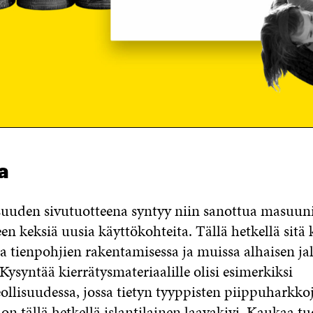
a
isuuden sivutuotteena syntyy niin sanottua masuun
een keksiä uusia käyttökohteita. Tällä hetkellä sitä
tienpohjien rakentamisessa ja muissa alhaisen ja
 Kysyntää kierrätysmateriaalille olisi esimerkiksi
ollisuudessa, jossa tietyn tyyppisten piippuharkko
on tällä hetkellä islantilainen laavakivi. Kaukaa tu