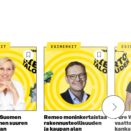
KIT
ESIMERKIT
ES
n Suomen
Remeo moninkertaistaa
Pure 
nen suuren
rakennusteollisuuden
vaatte
van
ja kaupan alan
kanka