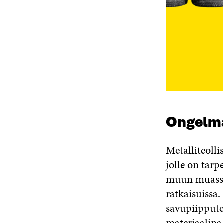
Ongelm
Metalliteoll
jolle on tarp
muun muassa 
ratkaisuissa.
savupiippute
materiaalina 