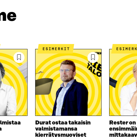
D
P
T
I
O
I
me
N
S
K
I
T
K
S
I
E
S
L
L
Ä
L
I
A
A
N
ESIMERKIT
ESIMER
V
A
L
A
V
I
U
A
N
T
U
K
U
T
K
U
U
I
U
U
U
U
D
U
E
D
S
E
S
S
almistaa
Durat ostaa takaisin
Rester o
A
S
a
valmistamansa
ensimmäi
I
A
kierrätysmuoviset
mittakaa
K
I