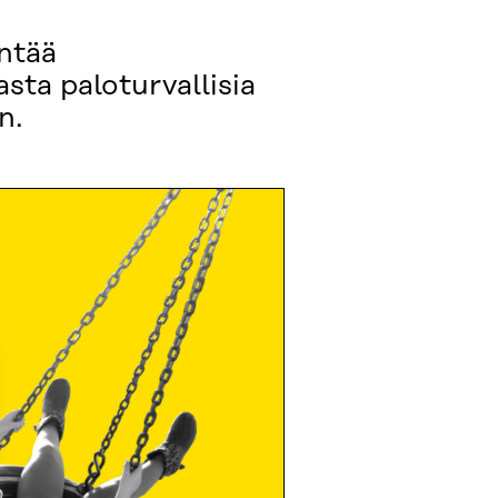
ntää
ta paloturvallisia
n.