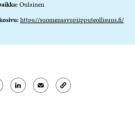
paikka:
Oulainen
kosivu:
https://suomensavupiipputeollisuus.fi/
J
J
K
A
A
O
A
A
P
L
S
I
I
Ä
O
N
H
I
K
K
A
E
Ö
R