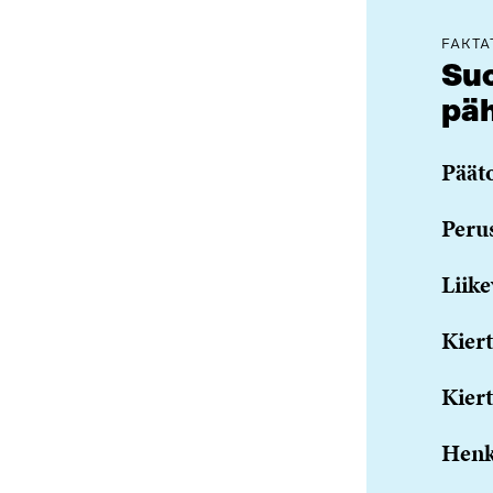
FAKTA
Suo
pä
Päät
Peru
Liike
Kiert
Kiert
Henk