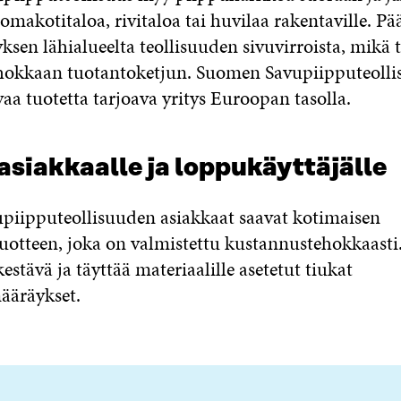
omakotitaloa, rivitaloa tai huvilaa rakentaville. P
ksen lähialueelta teollisuuden sivuvirroista, mikä 
hokkaan tuotantoketjun. Suomen Savupiipputeolli
aa tuotetta tarjoava yritys Euroopan tasolla.
siakkaalle ja loppukäyttäjälle
iipputeollisuuden asiakkaat saavat kotimaisen
tuotteen, joka on valmistettu kustannustehokkaasti
kestävä ja täyttää materiaalille asetetut tiukat
ääräykset.