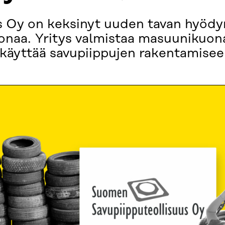
 Oy on keksinyt uuden tavan hyödy
naa. Yritys valmistaa masuunikuonas
 käyttää savupiippujen rakentamisee