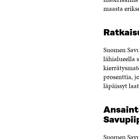
maasta erikse
Ratkais
Suomen Savup
lähialueella 
kierrätysmat
prosenttia, 
läpäissyt la
Ansaint
Savupii
Suomen Savup