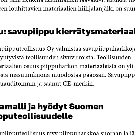
en louhittavien materiaalien hiilijalanjälki on suur
u: savupiippu kierrätysmateriaa
iipputeollisuus Oy valmistaa savupiippuharkkoj
syntyvistä teollisuuden sivuvirroista. Teollisuuden
eriaalien osuus piippuharkon materiaaleista on yli
josta masuunikuona muodostaa pääosan. Savupiip
atuauditoinnin ja saanut CE-merkin.
amalli ja hyödyt Suomen
pputeollisuudelle
iipputeollisuus myy piippuharkkoa suoraan ja jä