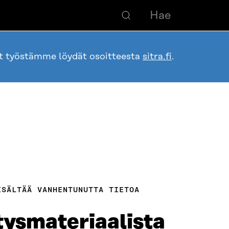
ot työstämme löydät osoitteesta
sitra.fi
.
ISÄLTÄÄ VANHENTUNUTTA TIETOA
tysmateriaalista