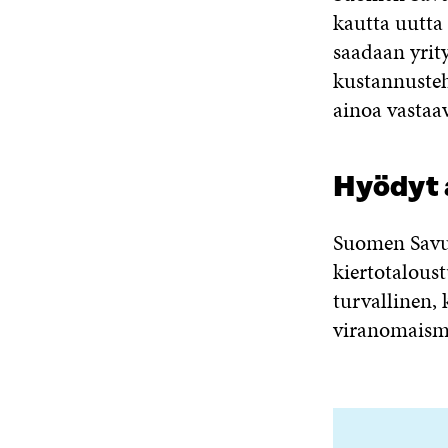
kautta uutta 
saadaan yrity
kustannuste
ainoa vastaav
Hyödyt a
Suomen Savup
kiertotalous
turvallinen, 
viranomaism