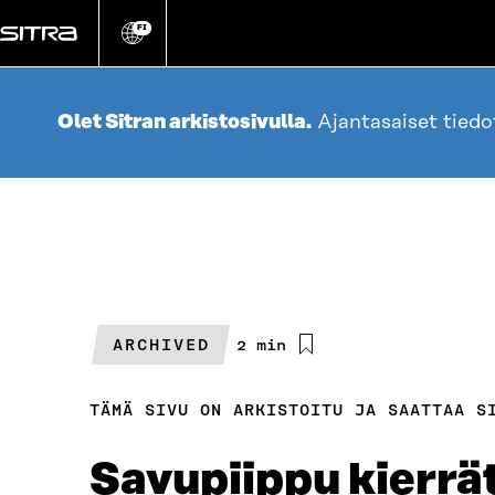
Siirry
suoraan
FI
Vaihda
sivuston
sisältöön
kieli
Olet Sitran arkistosivulla.
Ajantasaiset tied
ARCHIVED
Arvioitu
2 min
lukuaika
TÄMÄ SIVU ON ARKISTOITU JA SAATTAA S
Savupiippu kierrä