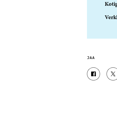
Koti
Verk
JAA
J
J
A
A
A
A
F
T
A
W
C
I
E
T
B
T