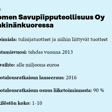
T
men Savupiipputeollisuus Oy
hkinänkuoressa
oimiala:
tulisijatuotteet ja niihin liittyvät tuotteet
stamisvuosi:
tehdas vuonna 2013
vaihto:
alle miljoona euroa
otalousratkaisun lanseeraus:
2016
otalousratkaisun osuus liiketoiminnasta:
90 %
ilöstön koko:
1-10