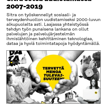
2007-2019
Sitra on työskennellyt sosiaali- ja
terveydenhuollon uudistamiseksi 2000-luvun
alkupuolelta asti. Laajassa yhteistyössä
tehdyn työn punaisena lankana on ollut
palvelujen ja palvelujärjestelmän
ihmislähtöinen kehittäminen teknologiaa,
dataa ja hyviä toimintatapoja hyödyntämällä.