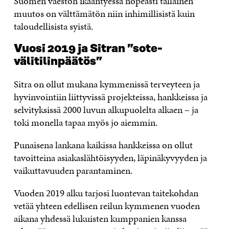
Suomen väestön ikääntyessä nopeasti tällainen
muutos on välttämätön niin inhimillisistä kuin
taloudellisista syistä.
Vuosi 2019 ja Sitran ”sote-
välitilinpäätös”
Sitra on ollut mukana kymmenissä terveyteen ja
hyvinvointiin liittyvissä projekteissa, hankkeissa ja
selvityksissä 2000 luvun alkupuolelta alkaen – ja
toki monella tapaa myös jo aiemmin.
Punaisena lankana kaikissa hankkeissa on ollut
tavoitteina asiakaslähtöisyyden, läpinäkyvyyden ja
vaikuttavuuden parantaminen.
Vuoden 2019 alku tarjosi luontevan taitekohdan
vetää yhteen edellisen reilun kymmenen vuoden
aikana yhdessä lukuisten kumppanien kanssa