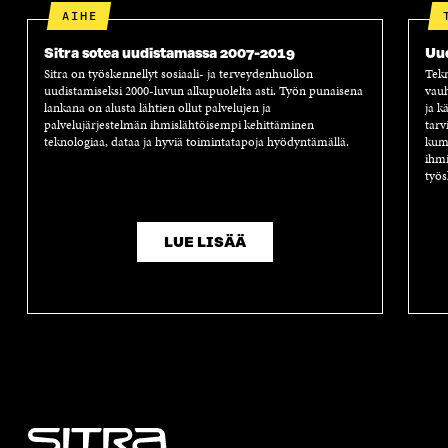
AIHE
Sitra sotea uudistamassa 2007-2019
Uu
Sitra on työskennellyt sosiaali- ja terveydenhuollon
Tekn
uudistamiseksi 2000-luvun alkupuolelta asti. Työn punaisena
vauh
lankana on alusta lähtien ollut palvelujen ja
ja k
palvelujärjestelmän ihmislähtöisempi kehittäminen
tarv
teknologiaa, dataa ja hyviä toimintatapoja hyödyntämällä.
kump
ihmi
työs
LUE LISÄÄ