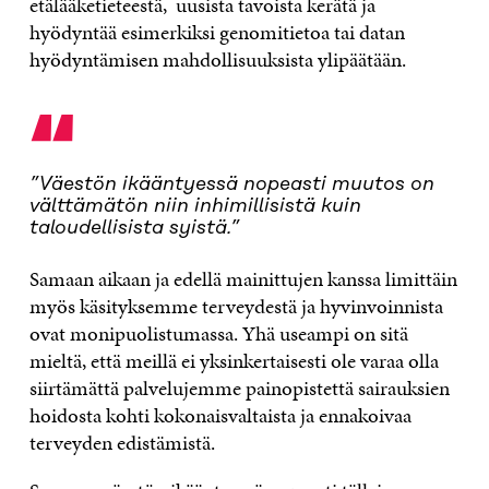
etälääketieteestä, uusista tavoista kerätä ja
hyödyntää esimerkiksi genomitietoa tai datan
hyödyntämisen mahdollisuuksista ylipäätään.
“
”Väestön ikääntyessä nopeasti muutos on
välttämätön niin inhimillisistä kuin
taloudellisista syistä.”
Samaan aikaan ja edellä mainittujen kanssa limittäin
myös käsityksemme terveydestä ja hyvinvoinnista
ovat monipuolistumassa. Yhä useampi on sitä
mieltä, että meillä ei yksinkertaisesti ole varaa olla
siirtämättä palvelujemme painopistettä sairauksien
hoidosta kohti kokonaisvaltaista ja ennakoivaa
terveyden edistämistä.