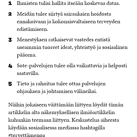
Ihmisten tulisi hallita itseään koskevaa dataa.
Meidän tulee siirtyä sairauksien hoidosta
ennakoivaan ja kokonaisvaltaiseen terveyden
edistämiseen.
Menestyksen ratkaisevat vastedes entistä
useammin tuoreet ideat, yhteistyö ja sosiaalinen
pääoma.
Sote-palvelujen tulee olla vaikuttavia ja helposti
saatavilla.
Tieto ja rahoitus tulee ottaa palvelujen
ohjauksen ja johtamisen välineiksi.
Näihin jokaiseen väittämään liittyen löydät tämän
artikkelin alta näkemyksellisen ilmiöartikkelin
kuhunkin teemaan liittyen. Keskustelua aiheesta
käydään sosiaalisessa mediassa hashtagilla
#tervettämenoa