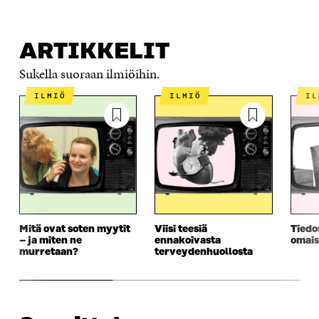
ARTIKKELIT
Sukella suoraan ilmiöihin.
ILMIÖ
ILMIÖ
I
Mitä ovat soten myytit
Viisi teesiä
Tiedo
– ja miten ne
ennakoivasta
omais
murretaan?
terveydenhuollosta