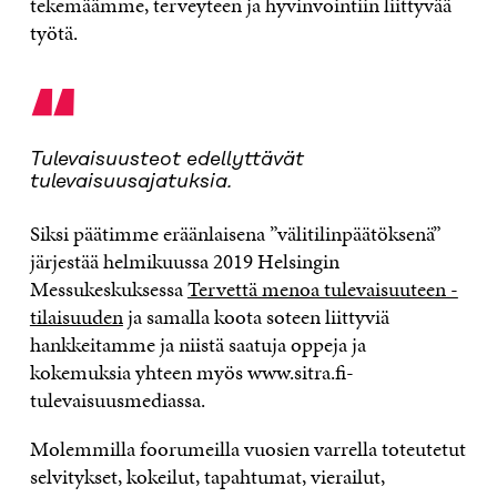
tekemäämme, terveyteen ja hyvinvointiin liittyvää
työtä.
“
Tulevaisuusteot edellyttävät
tulevaisuusajatuksia.
Siksi päätimme eräänlaisena ”välitilinpäätöksenä”
järjestää helmikuussa 2019 Helsingin
Messukeskuksessa
Tervettä menoa tulevaisuuteen -
tilaisuuden
ja samalla koota soteen liittyviä
hankkeitamme ja niistä saatuja oppeja ja
kokemuksia yhteen myös www.sitra.fi-
tulevaisuusmediassa.
Molemmilla foorumeilla vuosien varrella toteutetut
selvitykset, kokeilut, tapahtumat, vierailut,