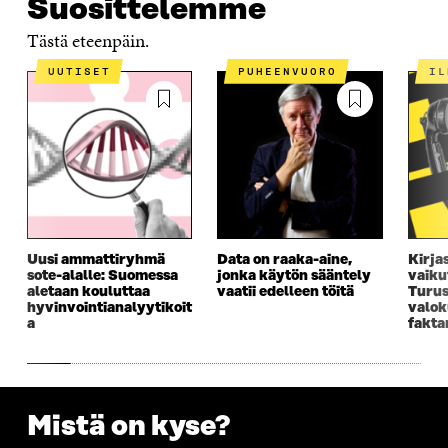
Suosittelemme
Tästä eteenpäin.
UUTISET
PUHEENVUORO
I
Uusi ammattiryhmä
Data on raaka-aine,
Kirja
sote-alalle: Suomessa
jonka käytön sääntely
vaiku
aletaan kouluttaa
vaatii edelleen töitä
Turus
hyvinvointianalyytikoit
valok
a
fakta
Mistä on kyse?