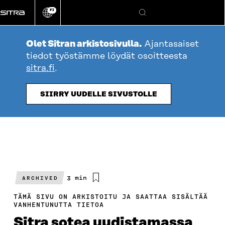
Siirry
FI
suoraan
Vaihda
Hae
sivuston
sisältöön
kieli
Olet Sitran arkistosivulla.
Ajantasaiset
tiedot työstämme löydät osoitteesta
sitra.fi
.
SIIRRY UUDELLE SIVUSTOLLE
Arvioitu
3 min
ARCHIVED
lukuaika
TÄMÄ SIVU ON ARKISTOITU JA SAATTAA SISÄLTÄÄ
VANHENTUNUTTA TIETOA
Sitra sotea uudistamassa