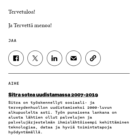
Tervetuloa!
Ja Tervettä menoa!
JAA
J
J
J
J
K
A
A
A
A
O
A
A
A
A
P
F
T
L
S
I
A
W
I
Ä
O
AIHE
C
I
N
H
I
E
T
K
K
A
Sitra sotea uudistamassa 2007-2019
B
T
E
Ö
R
Sitra on työskennellyt sosiaali- ja
O
E
D
P
T
terveydenhuollon uudistamiseksi 2000-luvun
O
R
I
O
I
alkupuolelta asti. Työn punaisena lankana on
K
I
N
S
K
alusta lähtien ollut palvelujen ja
I
S
I
T
K
palvelujärjestelmän ihmislähtöisempi kehittäminen
S
S
S
I
E
teknologiaa, dataa ja hyviä toimintatapoja
hyödyntämällä.
S
Ä
S
L
L