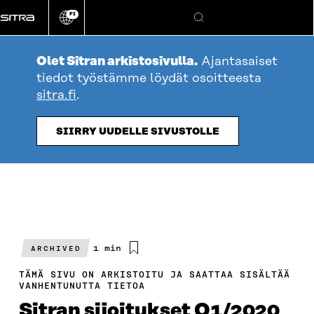
Siirry
FI
suoraan
Vaihda
Hae
sivuston
sisältöön
kieli
Olet Sitran arkistosivulla.
Ajantasaiset
tiedot työstämme löydät osoitteesta
sitra.fi
.
SIIRRY UUDELLE SIVUSTOLLE
Arvioitu
1 min
ARCHIVED
lukuaika
TÄMÄ SIVU ON ARKISTOITU JA SAATTAA SISÄLTÄÄ
VANHENTUNUTTA TIETOA
Sitran sijoitukset Q1/2020