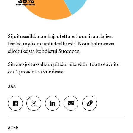
Sijoitussalkku on hajautettu eri omaisuuslajien
lisäksi myös maantieteellisesti. Noin kolmasosa
sijoituksista kohdistui Suomeen.
Sitran sjoitussalkun pitkän aikavälin tuottotavoite
on 4 prosenttia vuodessa.
JAA
J
J
J
J
K
A
A
A
A
O
A
A
A
A
P
F
T
L
S
I
A
W
I
Ä
O
AIHE
C
I
N
H
I