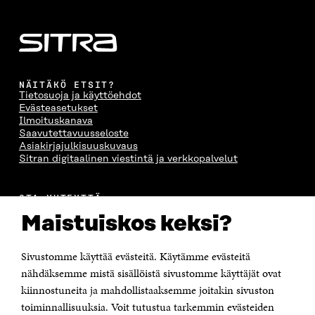
NÄITÄKÖ ETSIT?
Tietosuoja ja käyttöehdot
Evästeasetukset
Ilmoituskanava
Saavutettavuusseloste
Asiakirjajulkisuuskuvaus
Sitran digitaalinen viestintä ja verkkopalvelut
OTA YHTEYTTÄ
Suomen itsenäisyyden juhlarahasto Sitra
Maistuiskos keksi?
Itämerenkatu 11-13, PL 160,
00181 Helsinki
Sivustomme käyttää evästeitä. Käytämme evästeitä
Puhelin +358 294 618 991
Sähköpostiosoite
nähdäksemme mistä sisällöistä sivustomme käyttäjät ovat
etunimi.sukunimi@sitra.fi tai sitra@sitra.fi
kiinnostuneita ja mahdollistaaksemme joitakin sivuston
Saapumisohjeet
toiminnallisuuksia. Voit tutustua tarkemmin evästeiden