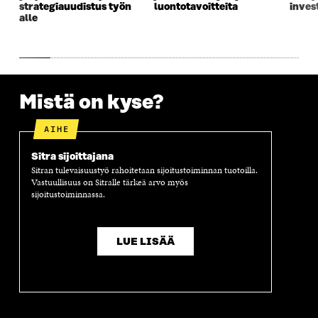
strategiauudistus työn
luontotavoitteita
inves
K
U
K
K
alle
U
N
U
K
N
A
N
U
A
S
A
N
S
S
S
A
S
A
S
S
A
A
S
Mistä on kyse?
A
AIHE
Sitra sijoittajana
Sitran tulevaisuustyö rahoitetaan sijoitustoiminnan tuotoilla.
Vastuullisuus on Sitralle tärkeä arvo myös
sijoitustoiminnassa.
LUE LISÄÄ