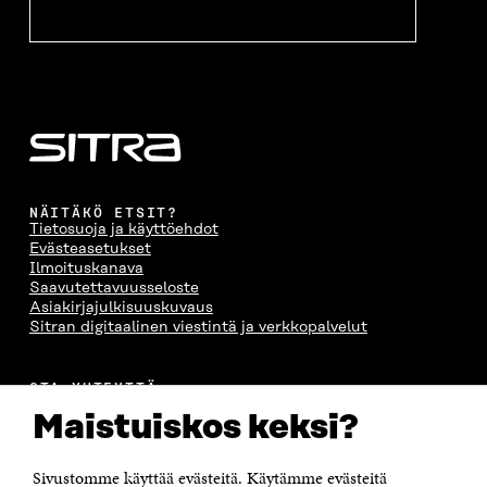
NÄITÄKÖ ETSIT?
Tietosuoja ja käyttöehdot
Evästeasetukset
Ilmoituskanava
Saavutettavuusseloste
Asiakirjajulkisuuskuvaus
Sitran digitaalinen viestintä ja verkkopalvelut
OTA YHTEYTTÄ
Suomen itsenäisyyden juhlarahasto Sitra
Maistuiskos keksi?
Itämerenkatu 11-13, PL 160,
00181 Helsinki
Sivustomme käyttää evästeitä. Käytämme evästeitä
Puhelin +358 294 618 991