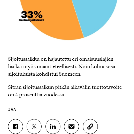
Sijoitussalkku on hajautettu eri omaisuuslajien
lisäksi myös maantieteellisesti. Noin kolmasosa
sijoituksista kohdistui Suomeen.
Sitran sijoitussalkun pitkän aikavälin tuottotavoite
on 4 prosenttia vuodessa.
JAA
J
J
J
J
K