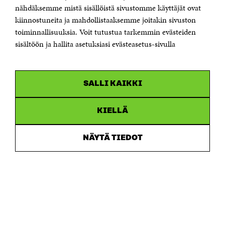
Sähköpostiosoite
nähdäksemme mistä sisällöistä sivustomme käyttäjät ovat
etunimi.sukunimi@sitra.fi tai sitra@sitra.fi
kiinnostuneita ja mahdollistaaksemme joitakin sivuston
toiminnallisuuksia. Voit tutustua tarkemmin evästeiden
Saapumisohjeet
sisältöön ja hallita asetuksiasi evästeasetus-sivulla
Y-tunnus 0202132-3
OLEMME NÄISSÄ SOMEISSA
SALLI KAIKKI
Facebook
Avautuu
uudessa
Linkedin
ikkunassa
KIELLÄ
Avautuu
uudessa
Youtube
ikkunassa
Avautuu
NÄYTÄ TIEDOT
uudessa
Instagram
ikkunassa
Avautuu
uudessa
ikkunassa