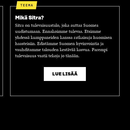
Ä
L
I
TEEMA
A
A
N
V
A
L
Mikä Sitra?
A
V
I
Sitra on tulevaisuustalo, joka auttaa Suomea
U
A
N
uudistumaan. Ennakoimme tulevaa. Etsimme
T
U
K
yhdessä kumppaneiden kanssa ratkaisuja huomisen
U
T
K
haasteisiin. Edistämme Suomen hyvinvointia ja
U
U
I
vauhditamme talouden kestävää kasvua. Parempi
U
U
tulevaisuus vaatii tekoja jo tänään.
U
U
D
U
E
D
S
E
LUE LISÄÄ
S
S
A
S
I
A
K
I
K
K
U
K
N
U
A
N
S
A