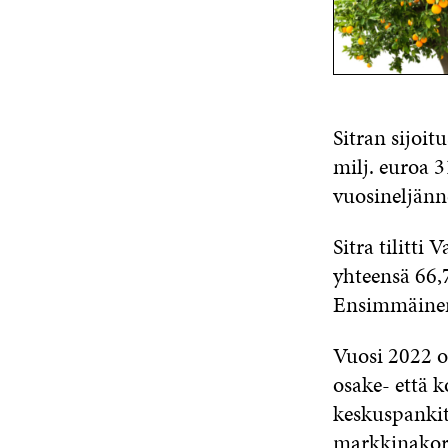
Sitran sijoi
milj. euroa 3
vuosineljänn
Sitra tilitti
yhteensä 66,
Ensimmäinen,
Vuosi 2022 ol
osake- että k
keskuspankit
markkinakor