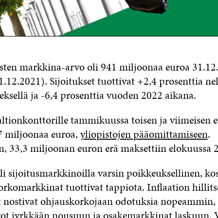
tusten markkina-arvo oli 941 miljoonaa euroa 31.12
1.12.2021). Sijoitukset tuottivat +2,4 prosenttia ne
eksellä ja -6,4 prosenttia vuoden 2022 aikana.
 Valtionkonttorille tammikuussa toisen ja viimeisen e
7 miljoonaa euroa,
yliopistojen pääomittamiseen
.
 33,3 miljoonan euron erä maksettiin elokuussa 
i sijoitusmarkkinoilla varsin poikkeuksellinen, ko
orkomarkkinat tuottivat tappiota. Inflaation hillit
 nostivat ohjauskorkojaan odotuksia nopeammin, 
ot jyrkkään nousuun ja osakemarkkinat laskuun. 