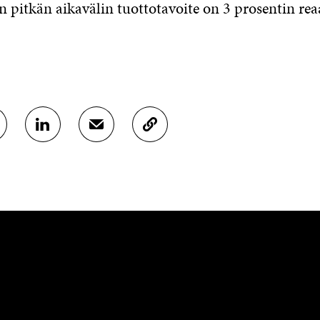
n pitkän aikavälin tuottotavoite on 3 prosentin rea
J
J
K
A
A
O
A
A
P
L
S
I
I
Ä
O
N
H
I
K
K
A
E
Ö
R
D
P
T
I
O
I
N
S
K
I
T
K
S
I
E
S
L
L