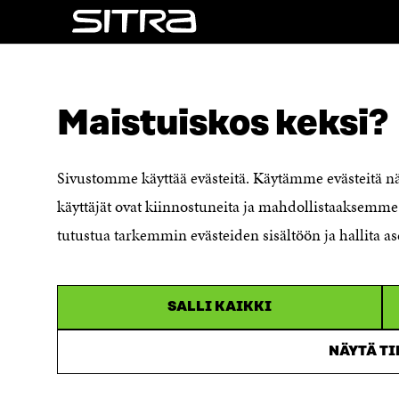
S
A
A
NÄITÄKÖ ETSIT?
Tietosuoja ja käyttöehdot
Maistuiskos keksi?
Evästeasetukset
Ilmoituskanava
Saavutettavuusseloste
Sivustomme käyttää evästeitä. Käytämme evästeitä 
Asiakirjajulkisuuskuvaus
käyttäjät ovat kiinnostuneita ja mahdollistaaksemme 
Sitran digitaalinen viestintä ja
tutustua tarkemmin evästeiden sisältöön ja hallita as
verkkopalvelut
SALLI KAIKKI
NÄYTÄ T