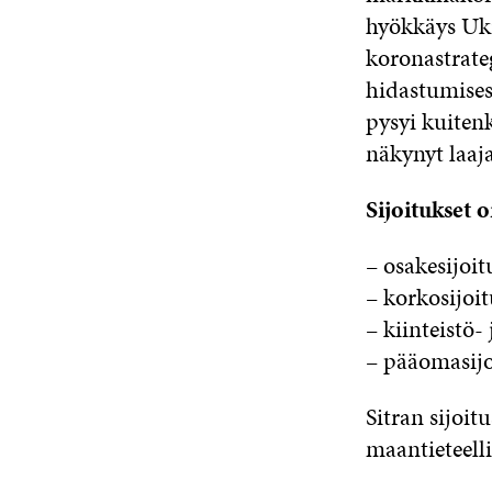
hyökkäys Ukr
koronastrate
hidastumises
pysyi kuitenk
näkynyt laaj
Sijoitukset 
– osakesijoi
– korkosijoi
– kiinteistö-
– pääomasijo
Sitran sijoit
maantieteelli