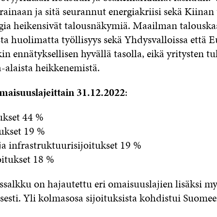
ainaan ja sitä seurannut energiakriisi sekä Kiinan
gia heikensivät talousnäkymiä. Maailman talousk
ta huolimatta työllisyys sekä Yhdysvalloissa että 
in ennätyksellisen hyvällä tasolla, eikä yritysten tu
a-alaista heikkenemistä.
omaisuuslajeittain 31.12.2022
:
tukset 44 %
tukset 19 %
 ja infrastruktuurisijoitukset 19 %
itukset 18 %
ussalkku on hajautettu eri omaisuuslajien lisäksi m
sesti. Yli kolmasosa sijoituksista kohdistui Suomee