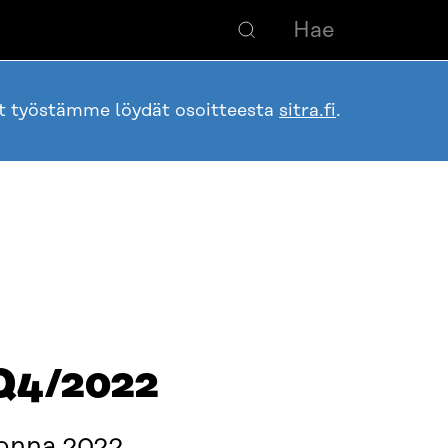
ot työstämme löydät osoitteesta
sitra.fi
.
 Q4/2022
uonna 2022.