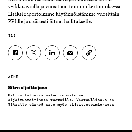
verkkosivuilla ja vuosittain toimintakertomuksessa.
Lisäksi raportoimme käytännöistämme vuosittain
PRI:lle ja sisäisesti Sitran hallitukselle.
JAA
J
J
J
J
K
A
A
A
A
O
A
A
A
A
P
F
T
L
S
I
A
W
I
Ä
O
AIHE
C
I
N
H
I
E
T
K
K
A
Sitra sijoittajana
B
T
E
Ö
R
Sitran tulevaisuustyö rahoitetaan
O
E
D
P
T
sijoitustoiminnan tuotoilla. Vastuullisuus on
O
R
I
O
I
Sitralle tärkeä arvo myös sijoitustoiminnassa.
K
I
N
S
K
I
S
I
T
K
S
S
S
I
E
S
Ä
S
L
L
A
A
Ä
L
I