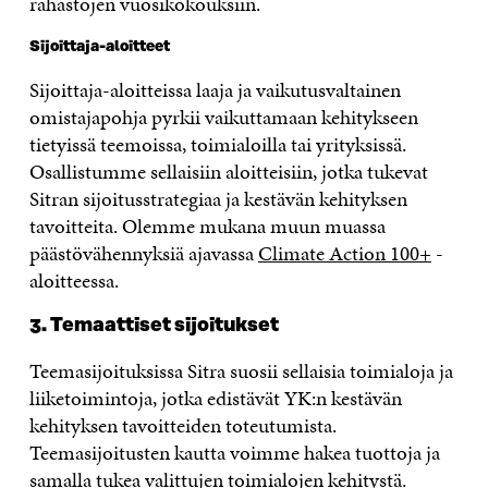
rahastojen vuosikokouksiin.
Sijoittaja-aloitteet
Sijoittaja-aloitteissa laaja ja vaikutusvaltainen
omistajapohja pyrkii vaikuttamaan kehitykseen
tietyissä teemoissa, toimialoilla tai yrityksissä.
Osallistumme sellaisiin aloitteisiin, jotka tukevat
Sitran sijoitusstrategiaa ja kestävän kehityksen
tavoitteita. Olemme mukana muun muassa
päästövähennyksiä ajavassa
Climate Action 100+
-
aloitteessa.
3. Temaattiset sijoitukset
Teemasijoituksissa Sitra suosii sellaisia toimialoja ja
liiketoimintoja, jotka edistävät YK:n kestävän
kehityksen tavoitteiden toteutumista.
Teemasijoitusten kautta voimme hakea tuottoja ja
samalla tukea valittujen toimialojen kehitystä.