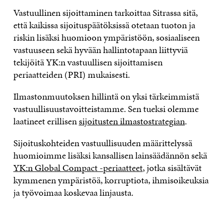
Vastuullinen sijoittaminen tarkoittaa Sitrassa sitä,
että kaikissa sijoituspäätöksissä otetaan tuoton ja
riskin lisäksi huomioon ympäristöön, sosiaaliseen
vastuuseen sekä hyvään hallintotapaan liittyviä
tekijöitä YK:n vastuullisen sijoittamisen
periaatteiden (PRI) mukaisesti.
Ilmastonmuutoksen hillintä on yksi tärkeimmistä
vastuullisuustavoitteistamme. Sen tueksi olemme
laatineet erillisen
sijoitusten ilmastostrategian
.
Sijoituskohteiden vastuullisuuden määrittelyssä
huomioimme lisäksi kansallisen lainsäädännön sekä
YK:n Global Compact -periaatteet
, jotka sisältävät
kymmenen ympäristöä, korruptiota, ihmisoikeuksia
ja työvoimaa koskevaa linjausta.