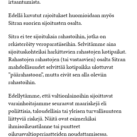
irtaantumista.
Edellä kuvatut rajoitukset huomioidaan myös
Sitran suorien sijoitusten osalta.
Sitra ei tee sijoituksia rahastoihin, jotka on
rekisteröity veroparatiiseihin. Selvitämme aina
sijoituskohteiksi harkittavien rahastojen kotipaikat.
Rahastojen rahastojen (tai vastaavien) osalta Sitran
mahdollisuudet selvittää kotipaikka ulottuvat
”päärahastoon”, mutta eivät sen alla oleviin
rahastoihin.
Edellytämme, että valtionlainoihin sijoittavat
varainhoitajamme seuraavat maariskejä eli
poliittisia, taloudellisia tai yleisen turvallisuuteen
liittyviä riskejä. Näitä ovat esimerkiksi
ihmisoikeustilanne tai puutteet
oikeusvaltioperiaatteiden noudattamisessa.