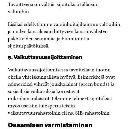
Tavoitteena on välttää sijoituksia tällaisiin
valtioihin.
Lisäksi edellytämme varainhoitajiltamme valtioihin
ja niiden kansalaisiin liittyvien kansainvälisten
pakotteiden seurantaa ja huomiointia
sijoituspäätöksissä.
5. Vaikuttavuussijoittaminen
Vaikuttavuussijoittamisessa tavoitellaan tuoton
ohella yhteiskunnallista hyötyä. Esimerkkejä ovat
esimerkiksi vihreät joukkolainat (green bonds) ja
sosiaalisia vaikutuksia korostavat
mikrolainarahastot. Olemme tehneet sijoituksia
myös useisiin tulosperusteisiin
vaikuttavuusrahastoihin eli ns. SIB-rahastoihin.
Osaamisen varmistaminen