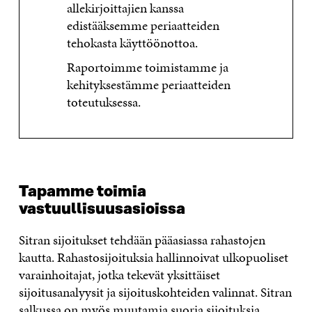
allekirjoittajien kanssa
edistääksemme periaatteiden
tehokasta käyttöönottoa.
Raportoimme toimistamme ja
kehityksestämme periaatteiden
toteutuksessa.
Tapamme toimia
vastuullisuusasioissa
Sitran sijoitukset tehdään pääasiassa rahastojen
kautta. Rahastosijoituksia hallinnoivat ulkopuoliset
varainhoitajat, jotka tekevät yksittäiset
sijoitusanalyysit ja sijoituskohteiden valinnat. Sitran
salkussa on myös muutamia suoria sijoituksia.