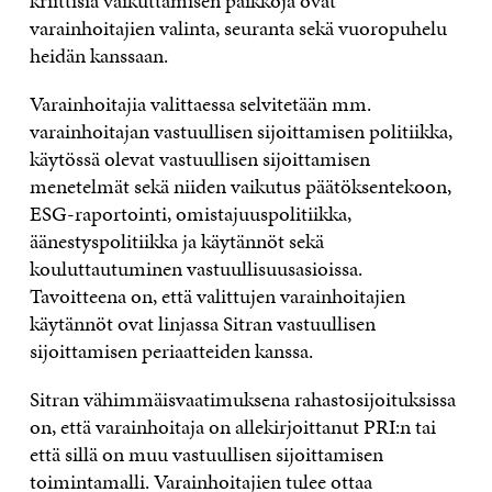
kriittisiä vaikuttamisen paikkoja ovat
varainhoitajien valinta, seuranta sekä vuoropuhelu
heidän kanssaan.
Varainhoitajia valittaessa selvitetään mm.
varainhoitajan vastuullisen sijoittamisen politiikka,
käytössä olevat vastuullisen sijoittamisen
menetelmät sekä niiden vaikutus päätöksentekoon,
ESG-raportointi, omistajuuspolitiikka,
äänestyspolitiikka ja käytännöt sekä
kouluttautuminen vastuullisuusasioissa.
Tavoitteena on, että valittujen varainhoitajien
käytännöt ovat linjassa Sitran vastuullisen
sijoittamisen periaatteiden kanssa.
Sitran vähimmäisvaatimuksena rahastosijoituksissa
on, että varainhoitaja on allekirjoittanut PRI:n tai
että sillä on muu vastuullisen sijoittamisen
toimintamalli. Varainhoitajien tulee ottaa