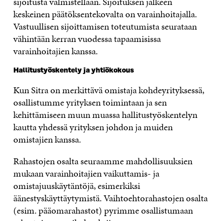
sijoitusta valmistellaan. Sijoituksen jälkeen
keskeinen päätöksentekovalta on varainhoitajalla.
Vastuullisen sijoittamisen toteutumista seurataan
vähintään kerran vuodessa tapaamisissa
varainhoitajien kanssa.
Hallitustyöskentely ja yhtiökokous
Kun Sitra on merkittävä omistaja kohdeyrityksessä,
osallistumme yrityksen toimintaan ja sen
kehittämiseen muun muassa hallitustyöskentelyn
kautta yhdessä yrityksen johdon ja muiden
omistajien kanssa.
Rahastojen osalta seuraamme mahdollisuuksien
mukaan varainhoitajien vaikuttamis- ja
omistajuuskäytäntöjä, esimerkiksi
äänestyskäyttäytymistä. Vaihtoehtorahastojen osalta
(esim. pääomarahastot) pyrimme osallistumaan