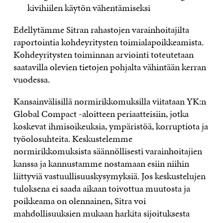
kivihiilen käytön vähentämiseksi
Edellytämme Sitran rahastojen varainhoitajilta
raportointia kohdeyritysten toimialapoikkeamista.
Kohdeyritysten toiminnan arviointi toteutetaan
saatavilla olevien tietojen pohjalta vähintään kerran
vuodessa.
Kansainvälisillä normirikkomuksilla viitataan YK:n
Global Compact -aloitteen periaatteisiin, jotka
koskevat ihmisoikeuksia, ympäristöä, korruptiota ja
työolosuhteita. Keskustelemme
normirikkomuksista säännöllisesti varainhoitajien
kanssa ja kannustamme nostamaan esiin niihin
liittyviä vastuullisuuskysymyksiä. Jos keskustelujen
tuloksena ei saada aikaan toivottua muutosta ja
poikkeama on olennainen, Sitra voi
mahdollisuuksien mukaan harkita sijoituksesta