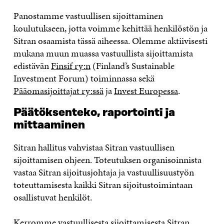
Panostamme vastuullisen sijoittaminen
koulutukseen, jotta voimme kehittää henkilöstön ja
Sitran osaamista tässä aiheessa. Olemme aktiivisesti
mukana muun muassa vastuullista sijoittamista
edistävän
Finsif ry:n
(Finland’s Sustainable
Investment Forum) toiminnassa sekä
Pääomasijoittajat ry:ssä
ja
Invest Europessa
.
Päätöksenteko, raportointi ja
mittaaminen
Sitran hallitus vahvistaa Sitran vastuullisen
sijoittamisen ohjeen. Toteutuksen organisoinnista
vastaa Sitran sijoitusjohtaja ja vastuullisuustyön
toteuttamisesta kaikki Sitran sijoitustoimintaan
osallistuvat henkilöt.
Kerromme vastuullisesta sijoittamisesta Sitran