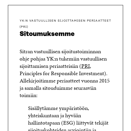
YK:N VASTUULLISEN SIJOITTAMISEN PERIAATTEET
(PRI)
Sitoumuksemme
Sitran vastuullisen sijoitustoiminnan
ohje pohjaa YK:n tukemiin vastuullisen
sijoittamisen periaatteisiin (
PRI
,
Principles for Responsible Investment).
Allekirjoitimme periaatteet vuonna 2015
ja samalla sitouduimme seuraaviin
toimiin:
Sisällytämme ympäristöön,
yhteiskuntaan ja hyvään
hallintotapaan (ESG) liittyvät tekijät
sijoituskohteiden arviointiin ja