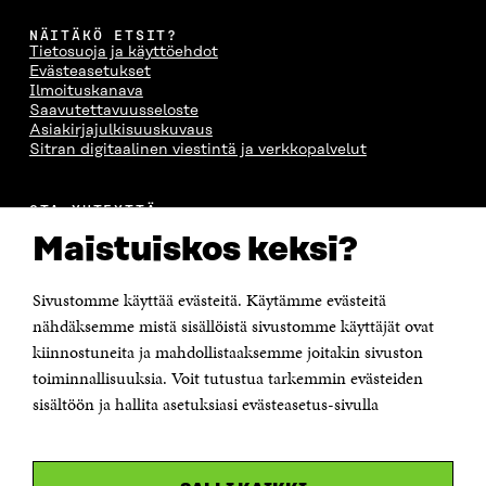
NÄITÄKÖ ETSIT?
Tietosuoja ja käyttöehdot
Evästeasetukset
Ilmoituskanava
Saavutettavuusseloste
Asiakirjajulkisuuskuvaus
Sitran digitaalinen viestintä ja verkkopalvelut
OTA YHTEYTTÄ
Suomen itsenäisyyden juhlarahasto Sitra
Maistuiskos keksi?
Itämerenkatu 11-13, PL 160,
00181 Helsinki
Sivustomme käyttää evästeitä. Käytämme evästeitä
Puhelin +358 294 618 991
Sähköpostiosoite
nähdäksemme mistä sisällöistä sivustomme käyttäjät ovat
etunimi.sukunimi@sitra.fi tai sitra@sitra.fi
kiinnostuneita ja mahdollistaaksemme joitakin sivuston
toiminnallisuuksia. Voit tutustua tarkemmin evästeiden
Saapumisohjeet
sisältöön ja hallita asetuksiasi evästeasetus-sivulla
Y-tunnus 0202132-3
OLEMME NÄISSÄ SOMEISSA