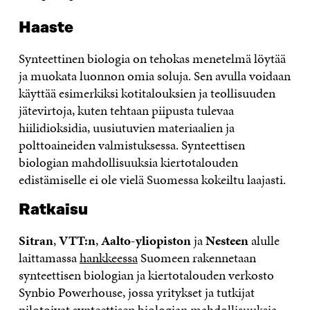
Haaste
Synteettinen biologia on tehokas menetelmä löytää
ja muokata luonnon omia soluja. Sen avulla voidaan
käyttää esimerkiksi kotitalouksien ja teollisuuden
jätevirtoja, kuten tehtaan piipusta tulevaa
hiilidioksidia, uusiutuvien materiaalien ja
polttoaineiden valmistuksessa. Synteettisen
biologian mahdollisuuksia kiertotalouden
edistämiselle ei ole vielä Suomessa kokeiltu laajasti.
Ratkaisu
Sitran
,
VTT:n
,
Aalto-yliopiston
ja
Nesteen
alulle
laittamassa
hankkeessa
Suomeen rakennetaan
synteettisen biologian ja kiertotalouden verkosto
Synbio Powerhouse, jossa yritykset ja tutkijat
pilotoivat synteettisen biologian mahdollisuuksia