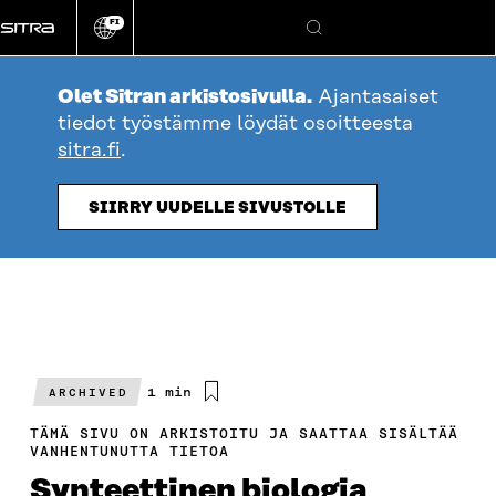
Siirry
FI
suoraan
Vaihda
Hae
sivuston
sisältöön
kieli
Olet Sitran arkistosivulla.
Ajantasaiset
tiedot työstämme löydät osoitteesta
sitra.fi
.
SIIRRY UUDELLE SIVUSTOLLE
Arvioitu
1 min
ARCHIVED
lukuaika
TÄMÄ SIVU ON ARKISTOITU JA SAATTAA SISÄLTÄÄ
VANHENTUNUTTA TIETOA
Synteettinen biologia