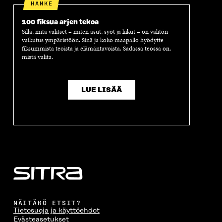
HANKE
100 fiksua arjen tekoa
Sillä, mitä valitset – miten asut, syöt ja liikut – on välitön
vaikutus ympäristöön. Sinä ja koko maapallo hyödytte
fiksummista teoista ja elämäntavoista. Sadassa teossa on,
mistä valita.
LUE LISÄÄ
NÄITÄKÖ ETSIT?
Tietosuoja ja käyttöehdot
Evästeasetukset