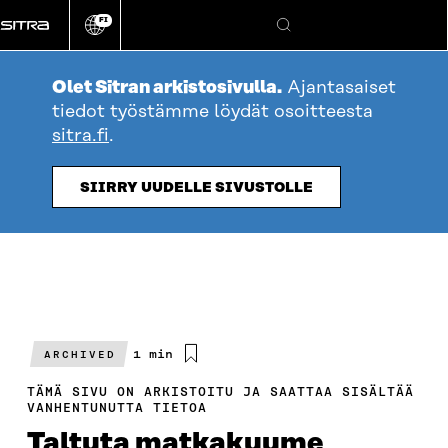
Siirry
FI
suoraan
Vaihda
Hae
sivuston
sisältöön
kieli
Olet Sitran arkistosivulla.
Ajantasaiset
tiedot työstämme löydät osoitteesta
sitra.fi
.
SIIRRY UUDELLE SIVUSTOLLE
Arvioitu
1 min
ARCHIVED
lukuaika
TÄMÄ SIVU ON ARKISTOITU JA SAATTAA SISÄLTÄÄ
VANHENTUNUTTA TIETOA
Taltuta matkakuume