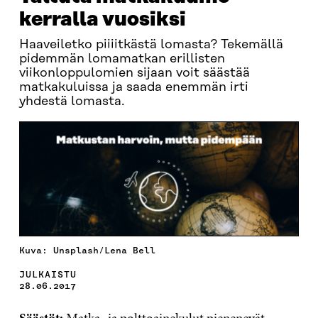
kerralla vuosiksi
Haaveiletko piiiitkästä lomasta? Tekemällä
pidemmän lomamatkan erillisten
viikonloppulomien sijaan voit säästää
matkakuluissa ja saada enemmän irti
yhdestä lomasta.
Kuva: Unsplash/Lena Bell
JULKAISTU
28.06.2017
Säästöt:
Matka- ja polttoainekulut pienenevät.