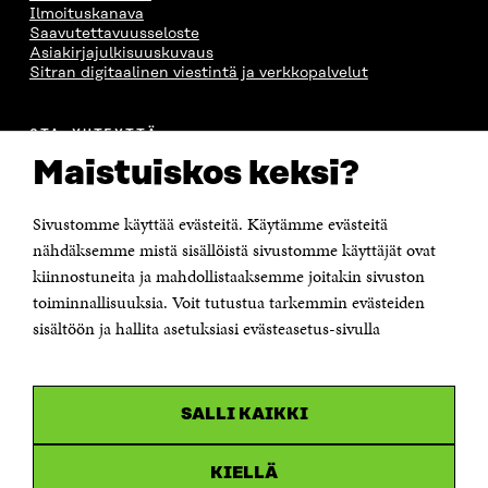
Ilmoituskanava
Saavutettavuusseloste
Asiakirjajulkisuuskuvaus
Sitran digitaalinen viestintä ja verkkopalvelut
OTA YHTEYTTÄ
Suomen itsenäisyyden juhlarahasto Sitra
Maistuiskos keksi?
Itämerenkatu 11-13, PL 160,
00181 Helsinki
Sivustomme käyttää evästeitä. Käytämme evästeitä
Puhelin +358 294 618 991
Sähköpostiosoite
nähdäksemme mistä sisällöistä sivustomme käyttäjät ovat
etunimi.sukunimi@sitra.fi tai sitra@sitra.fi
kiinnostuneita ja mahdollistaaksemme joitakin sivuston
toiminnallisuuksia. Voit tutustua tarkemmin evästeiden
Saapumisohjeet
sisältöön ja hallita asetuksiasi evästeasetus-sivulla
Y-tunnus 0202132-3
OLEMME NÄISSÄ SOMEISSA
SALLI KAIKKI
Facebook
Avautuu
uudessa
Linkedin
ikkunassa
KIELLÄ
Avautuu