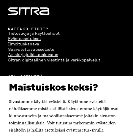
NÄITÄKÖ ETSIT?
Tietosuoja ja käyttöehdot
Evästeasetukset
Ilmoituskanava
Saavutettavuusseloste
Asiakirjajulkisuuskuvaus
Sitran digitaalinen viestintä ja verkkopalvelut
OTA YHTEYTTÄ
Suomen itsenäisyyden juhlarahasto Sitra
Maistuiskos keksi?
Itämerenkatu 11-13, PL 160,
00181 Helsinki
Sivustomme käyttää evästeitä. Käytämme evästeitä
Puhelin +358 294 618 991
Sähköpostiosoite
nähdäksemme mistä sisällöistä sivustomme käyttäjät ovat
etunimi.sukunimi@sitra.fi tai sitra@sitra.fi
kiinnostuneita ja mahdollistaaksemme joitakin sivuston
toiminnallisuuksia. Voit tutustua tarkemmin evästeiden
Saapumisohjeet
sisältöön ja hallita asetuksiasi evästeasetus-sivulla
Y-tunnus 0202132-3