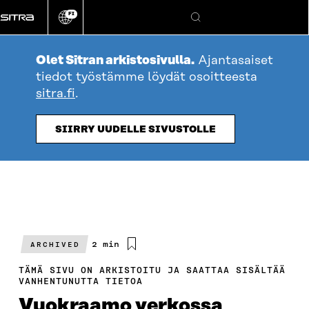
Siirry
FI
suoraan
Vaihda
Hae
sivuston
sisältöön
kieli
Olet Sitran arkistosivulla.
Ajantasaiset
tiedot työstämme löydät osoitteesta
sitra.fi
.
SIIRRY UUDELLE SIVUSTOLLE
Arvioitu
2 min
ARCHIVED
lukuaika
TÄMÄ SIVU ON ARKISTOITU JA SAATTAA SISÄLTÄÄ
VANHENTUNUTTA TIETOA
Vuokraamo verkossa