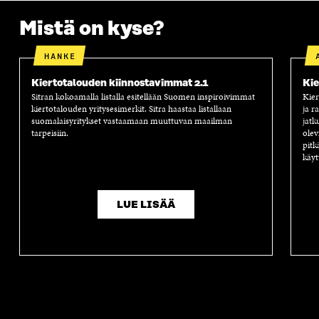
Mistä on kyse?
HANKE
Kiertotalouden kiinnostavimmat 2.1
Kie
Sitran kokoamalla listalla esitellään Suomen inspiroivimmat
Kier
kiertotalouden yritysesimerkit. Sitra haastaa listallaan
ja r
suomalaisyritykset vastaamaan muuttuvan maailman
jatk
tarpeisiin.
olev
pitk
käyt
LUE LISÄÄ