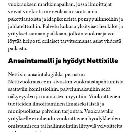
vuokrauksen markkinapaikan, jossa ilmoittajat
voivat vuokrata monenlaisia asioita aina
pakettiautoista ja klapikoneista pomppulinnoihin ja
juhlatelttoihin. Palvelu kokoaa yksityiset henkilöt ja
yritykset samaan paikkaan, jolloin vuokraaja voi
löytää helposti erilaiset tarvitsemansa asiat yhdestä
paikasta.
Ansaintamalli ja hyödyt Nettixille
Nettixin ansaintalogiikka perustuu
Nettivuokraus.com-sivuston vuokraustapahtumista
saataviin komissioihin, palvelumaksuihin sekä
näkyvyyden ja mainosten myyntiin. Vuokrattavien
tuotteiden ilmoittaminen ilmaiseksi lisää ja
monipuolistaa palvelun tarjontaa. Vuokraavalle
yritykselle ei aiheudu vuokrattavien hyödykkeiden
omistamiseen tai hallinnointiin liittyviä velvoitteita