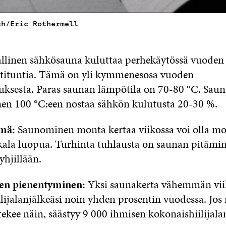
sh/Eric Rothermell
llinen sähkösauna kuluttaa perhekäytössä vuoden
tituntia. Tämä on yli kymmenesosa vuoden
ksesta. Paras saunan lämpötila on 70-80 °C. Sau
n 100 °C:een nostaa sähkön kulutusta 20-30 %.
mä:
Saunominen monta kertaa viikossa voi olla mon
kala luopua. Turhinta tuhlausta on saunan pitämi
hjillään.
ljen pienentyminen:
Yksi saunakerta vähemmän vii
ilijalanjälkeäsi noin yhden prosentin vuodessa. Jos
ekee näin, säästyy 9 000 ihmisen kokonaishiilijalan