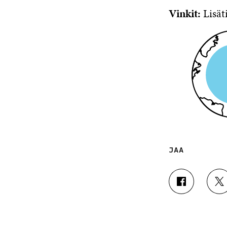
Vinkit:
Lisät
JAA
J
J
A
A
A
A
F
T
A
W