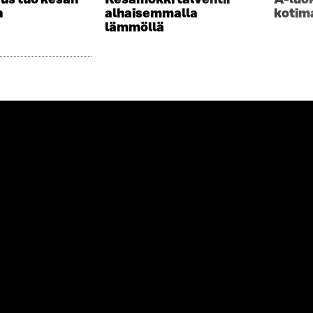
n
alhaisemmalla
kotim
lämmöllä