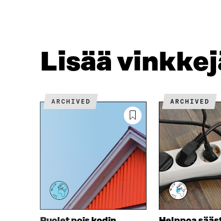
C
I
E
T
B
T
O
E
O
R
Lisää vinkke
K
I
I
S
S
S
S
Ä
A
A
ARCHIVED
ARCHIVED
A
V
V
A
A
U
U
T
T
U
U
U
U
U
U
U
U
D
D
E
E
S
S
S
Puolet pois kodin
Helppoa sääs