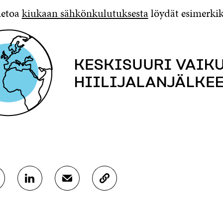
ietoa
kiukaan sähkönkulutuksesta
löydät esimerkik
J
J
K
A
A
O
A
A
P
L
S
I
I
Ä
O