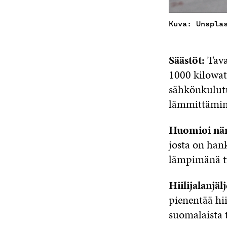
Kuva: Unspla
Säästöt:
Tava
1000 kilowat
sähkönkulutu
lämmittämine
Huomioi nä
josta on han
lämpimänä ty
Hiilijalanjä
pienentää hi
suomalaista t