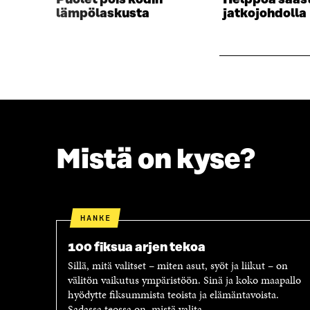
S
A
lämpölaskusta
jatkojohdolla
A
I
I
K
K
K
K
U
U
N
N
A
A
S
S
S
S
A
A
Mistä on kyse?
HANKE
100 fiksua arjen tekoa
Sillä, mitä valitset – miten asut, syöt ja liikut – on
välitön vaikutus ympäristöön. Sinä ja koko maapallo
hyödytte fiksummista teoista ja elämäntavoista.
Sadassa teossa on, mistä valita.