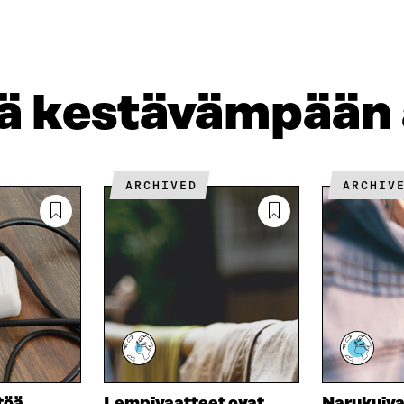
N
H
I
K
K
A
E
Ö
R
D
P
T
I
O
I
jä kestävämpään
N
S
K
I
T
K
S
I
E
S
L
L
Ä
L
I
ARCHIVED
ARCHIV
A
A
N
V
A
L
A
V
I
U
A
N
T
U
K
U
T
K
U
U
I
U
U
U
U
D
U
E
D
S
E
töä
Lempivaatteet ovat
Narukuiva