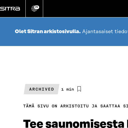
Siirry
suoraan
FI
Vaihda
sivuston
sisältöön
kieli
Olet Sitran arkistosivulla.
Ajantasaiset tied
ARCHIVED
Arvioitu
1 min
lukuaika
TÄMÄ SIVU ON ARKISTOITU JA SAATTAA S
Tee saunomisesta