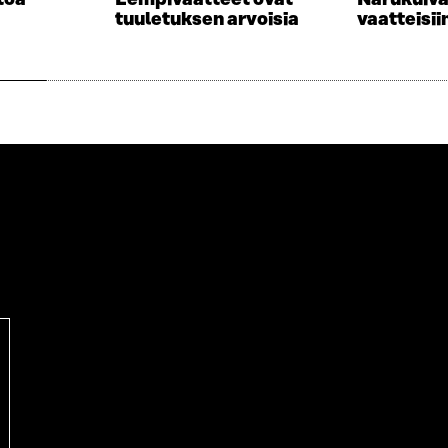
S
S
tuuletuksen arvoisia
vaatteisii
A
S
I
A
K
I
K
K
U
K
N
U
A
N
S
A
S
S
A
S
A