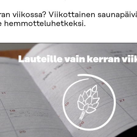
rran viikossa? Viikottainen saunapäi
e hemmotteluhetkeksi.