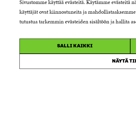
Sivustomme käyttää evästeitä. Käytämme evästeitä 
Asiakirjajulkisuuskuvaus
käyttäjät ovat kiinnostuneita ja mahdollistaaksemme 
Sitran digitaalinen viestintä ja
tutustua tarkemmin evästeiden sisältöön ja hallita as
verkkopalvelut
SALLI KAIKKI
NÄYTÄ T