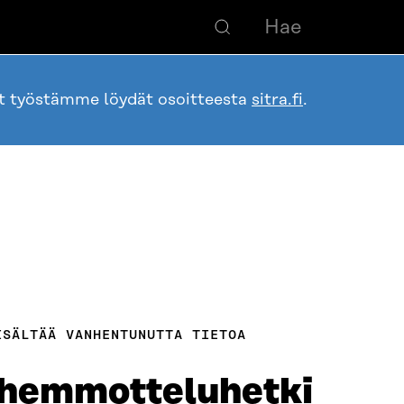
ot työstämme löydät osoitteesta
sitra.fi
.
ISÄLTÄÄ VANHENTUNUTTA TIETOA
 hemmotteluhetki