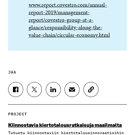
www.report.covestro.com/annual-
report-2019/management-
report/covestro-group-at-a-
glance/responsibility-along-the-
value-chain/circular-economy.html
JAA
J
J
J
J
K
A
A
A
A
O
A
A
A
A
P
F
T
L
S
I
A
W
I
Ä
O
PROJECT
C
I
N
H
I
E
T
K
K
A
Kiinnostavia kiertotalousratkaisuja maailmalta
B
T
E
Ö
R
Tutustu kiinnostaviin kiertotalousinnovaatioihin