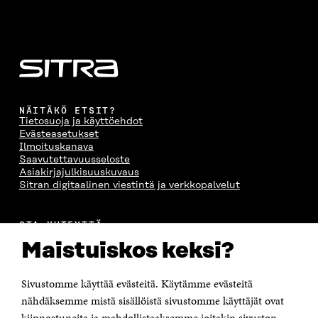
NÄITÄKÖ ETSIT?
Tietosuoja ja käyttöehdot
Evästeasetukset
Ilmoituskanava
Saavutettavuusseloste
Asiakirjajulkisuuskuvaus
Sitran digitaalinen viestintä ja verkkopalvelut
OTA YHTEYTTÄ
Suomen itsenäisyyden juhlarahasto Sitra
Maistuiskos keksi?
Itämerenkatu 11-13, PL 160,
00181 Helsinki
Sivustomme käyttää evästeitä. Käytämme evästeitä
Puhelin +358 294 618 991
Sähköpostiosoite
nähdäksemme mistä sisällöistä sivustomme käyttäjät ovat
etunimi.sukunimi@sitra.fi tai sitra@sitra.fi
kiinnostuneita ja mahdollistaaksemme joitakin sivuston