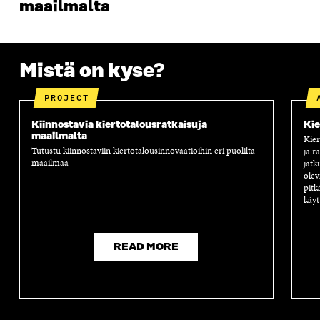
N
A
N
U
maailmalta
A
S
A
N
S
S
S
A
S
A
S
S
A
A
S
Mistä on kyse?
A
PROJECT
Kiinnostavia kiertotalousratkaisuja
Kie
maailmalta
Kier
Tutustu kiinnostaviin kiertotalousinnovaatioihin eri puolilta
ja r
maailmaa
jatk
olev
pitk
käyt
READ MORE