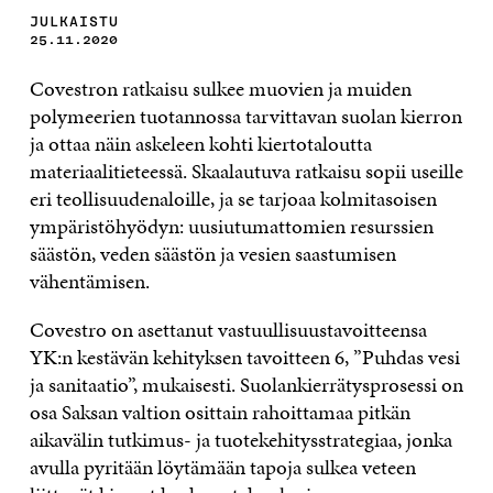
JULKAISTU
25.11.2020
Covestron ratkaisu sulkee muovien ja muiden
polymeerien tuotannossa tarvittavan suolan kierron
ja ottaa näin askeleen kohti kiertotaloutta
materiaalitieteessä. Skaalautuva ratkaisu sopii useille
eri teollisuudenaloille, ja se tarjoaa kolmitasoisen
ympäristöhyödyn: uusiutumattomien resurssien
säästön, veden säästön ja vesien saastumisen
vähentämisen.
Covestro on asettanut vastuullisuustavoitteensa
YK:n kestävän kehityksen tavoitteen 6, ”Puhdas vesi
ja sanitaatio”, mukaisesti. Suolankierrätysprosessi on
osa Saksan valtion osittain rahoittamaa pitkän
aikavälin tutkimus- ja tuotekehitysstrategiaa, jonka
avulla pyritään löytämään tapoja sulkea veteen