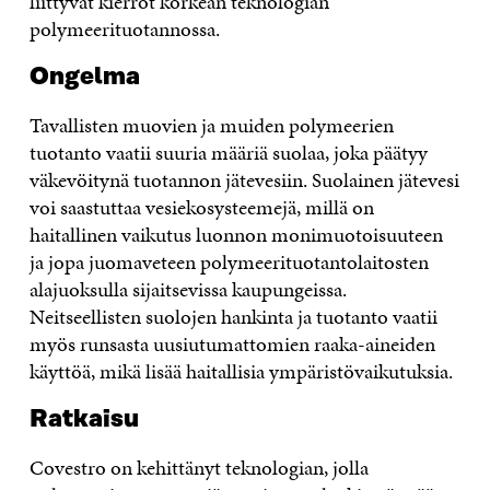
liittyvät kierrot korkean teknologian
polymeerituotannossa.
Ongelma
Tavallisten muovien ja muiden polymeerien
tuotanto vaatii suuria määriä suolaa, joka päätyy
väkevöitynä tuotannon jätevesiin. Suolainen jätevesi
voi saastuttaa vesiekosysteemejä, millä on
haitallinen vaikutus luonnon monimuotoisuuteen
ja jopa juomaveteen polymeerituotantolaitosten
alajuoksulla sijaitsevissa kaupungeissa.
Neitseellisten suolojen hankinta ja tuotanto vaatii
myös runsasta uusiutumattomien raaka-aineiden
käyttöä, mikä lisää haitallisia ympäristövaikutuksia.
Ratkaisu
Covestro on kehittänyt teknologian, jolla