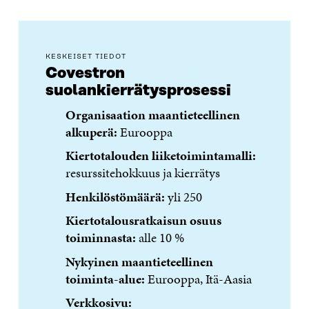
KESKEISET TIEDOT
Covestron
suolankierrätysprosessi
Organisaation maantieteellinen
alkuperä:
Eurooppa
Kiertotalouden liiketoimintamalli:
resurssitehokkuus ja kierrätys
Henkilöstömäärä:
yli 250
Kiertotalousratkaisun osuus
toiminnasta:
alle 10 %
Nykyinen maantieteellinen
toiminta-alue:
Eurooppa, Itä-Aasia
Verkkosivu: