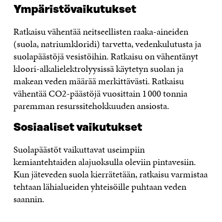
Ympäristövaikutukset
Ratkaisu vähentää neitseellisten raaka-aineiden
(suola, natriumkloridi) tarvetta, vedenkulutusta ja
suolapäästöjä vesistöihin. Ratkaisu on vähentänyt
kloori-alkalielektrolyysissä käytetyn suolan ja
makean veden määrää merkittävästi. Ratkaisu
vähentää CO2-päästöjä vuosittain 1 000 tonnia
paremman resurssitehokkuuden ansiosta.
Sosiaaliset vaikutukset
Suolapäästöt vaikuttavat useimpiin
kemiantehtaiden alajuoksulla oleviin pintavesiin.
Kun jäteveden suola kierrätetään, ratkaisu varmistaa
tehtaan lähialueiden yhteisöille puhtaan veden
saannin.