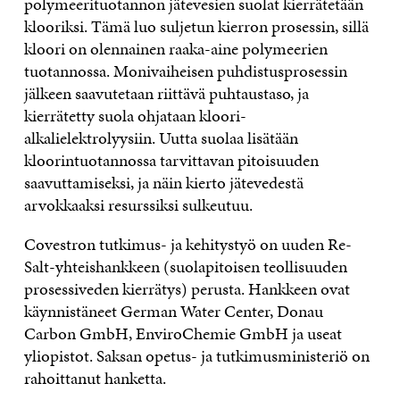
polymeerituotannon jätevesien suolat kierrätetään
klooriksi. Tämä luo suljetun kierron prosessin, sillä
kloori on olennainen raaka-aine polymeerien
tuotannossa. Monivaiheisen puhdistusprosessin
jälkeen saavutetaan riittävä puhtaustaso, ja
kierrätetty suola ohjataan kloori-
alkalielektrolyysiin. Uutta suolaa lisätään
kloorintuotannossa tarvittavan pitoisuuden
saavuttamiseksi, ja näin kierto jätevedestä
arvokkaaksi resurssiksi sulkeutuu.
Covestron tutkimus- ja kehitystyö on uuden Re-
Salt-yhteishankkeen (suolapitoisen teollisuuden
prosessiveden kierrätys) perusta. Hankkeen ovat
käynnistäneet German Water Center, Donau
Carbon GmbH, EnviroChemie GmbH ja useat
yliopistot. Saksan opetus- ja tutkimusministeriö on
rahoittanut hanketta.