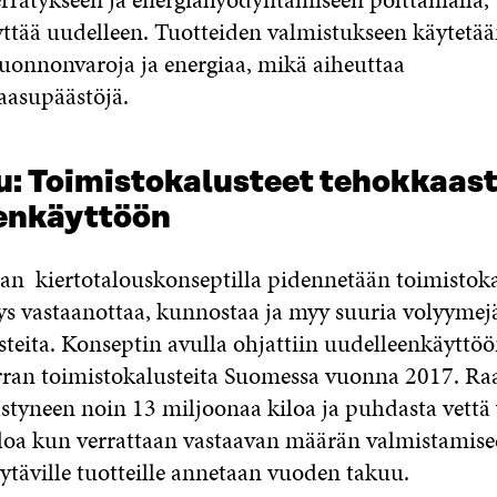
äyttää uudelleen. Tuotteiden valmistukseen käytetä
 luonnonvaroja ja energiaa, mikä aiheuttaa
aasupäästöjä.
u: Toimistokalusteet tehokkaast
enkäyttöön
an kiertotalouskonseptilla pidennetään toimistok
tys vastaanottaa, kunnostaa ja myy suuria volyymejä
steita. Konseptin avulla ohjattiin uudelleenkäytt
erran toimistokalusteita Suomessa vuonna 2017. Ra
ästyneen noin 13 miljoonaa kiloa ja puhdasta vettä 
loa kun verrattaan vastaavan määrän valmistamise
ytäville tuotteille annetaan vuoden takuu.