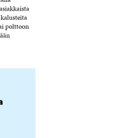
 asiakkaista
 kalusteita
ai polttoon
tään
a