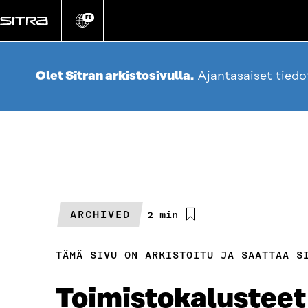
Siirry
suoraan
FI
Vaihda
sivuston
sisältöön
kieli
Olet Sitran arkistosivulla.
Ajantasaiset tied
ARCHIVED
Arvioitu
2 min
lukuaika
TÄMÄ SIVU ON ARKISTOITU JA SAATTAA S
Toimistokalusteet