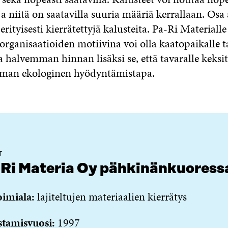
ja niitä on saatavilla suuria määriä kerrallaan. Osa
erityisesti kierrätettyjä kalusteita. Pa-Ri Materialle
organisaatioiden motiivina voi olla kaatopaikalle t
a halvemman hinnan lisäksi se, että tavaralle keksi
man ekologinen hyödyntämistapa.
T
Ri Materia Oy pähkinänkuoress
oimiala:
lajiteltujen materiaalien kierrätys
stamisvuosi:
1997