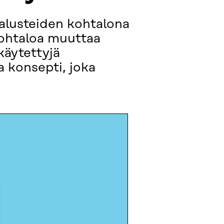
alusteiden kohtalona
Kohtaloa muuttaa
käytettyjä
 konsepti, joka