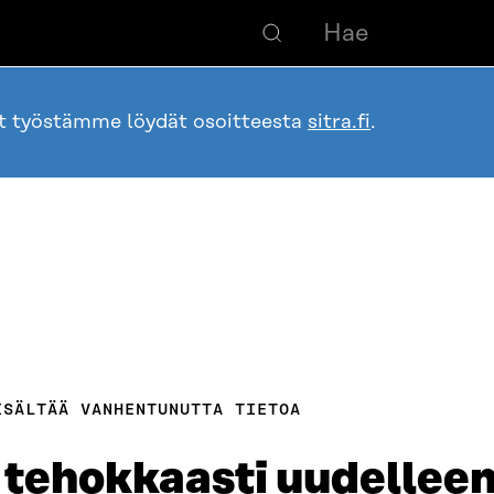
ot työstämme löydät osoitteesta
sitra.fi
.
ISÄLTÄÄ VANHENTUNUTTA TIETOA
 tehokkaasti uudellee