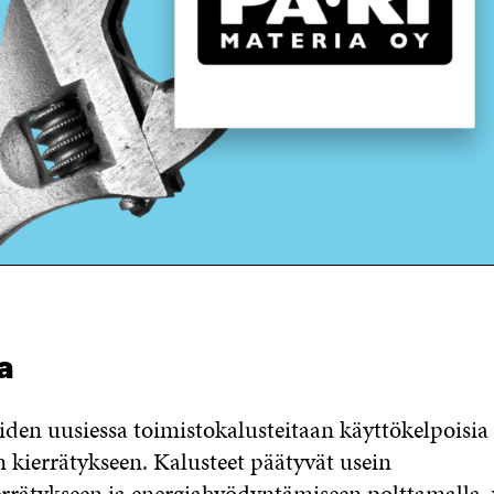
a
iden uusiessa toimistokalusteitaan käyttökelpoisia 
 kierrätykseen. Kalusteet päätyvät usein
errätykseen ja energiahyödyntämiseen polttamalla, 