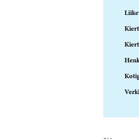
Liike
Kiert
Kiert
Henk
Koti
Verk