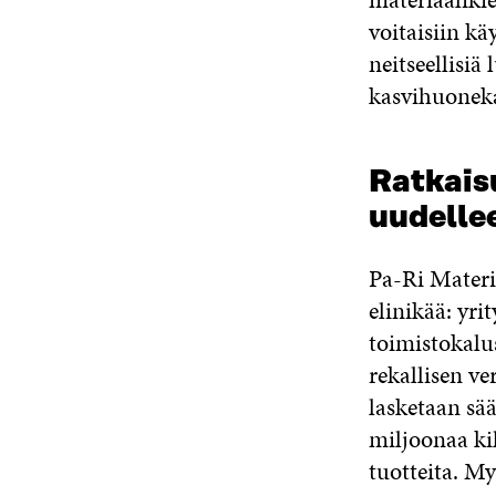
voitaisiin k
neitseellisiä
kasvihuonek
Ratkais
uudelle
Pa-Ri Materi
elinikää: yri
toimistokalu
rekallisen v
lasketaan sä
miljoonaa ki
tuotteita. My