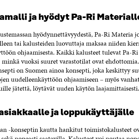
malli ja hyödyt Pa-Ri Materiall
ustemassan hyödynnettävyydestä, Pa-Ri Materia j
elleen tai kalusteiden luovuttaja maksaa niiden kier
ttöön ohjaamisesta. Kaikki kalusteet tulevat Pa-R
 minkä vuoksi suuret varastotilat ovat ehdottomia
septi on Suomen ainoa konsepti, joka keskittyy su
jen uudelleenkäyttöön ohjaamiseen – myös vanhat 
ille jätettä, löytävät uuden käytön laajamittaisesti
siakkaalle ja loppukäyttäjälle
an -konseptin kautta hankitut toimistokalusteet ov
sekä nopeasti saatavilla. Kalusteet voi noutaa nope