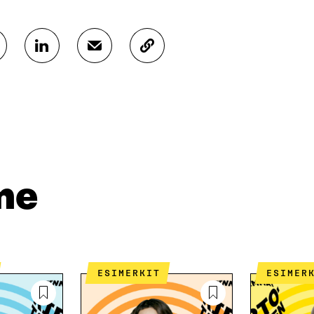
J
J
K
A
A
O
A
A
P
L
S
I
I
Ä
O
N
H
I
K
K
A
E
Ö
R
D
P
T
I
O
I
me
N
S
K
I
T
K
S
I
E
S
L
L
Ä
L
I
A
A
N
ESIMERKIT
ESIMER
V
A
L
A
V
I
U
A
N