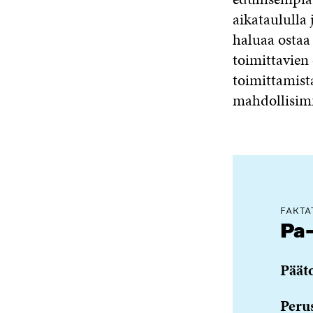
aikataululla 
haluaa ostaa 
toimittavien 
toimittamist
mahdollisim
FAKTA
Pa-
Päät
Peru