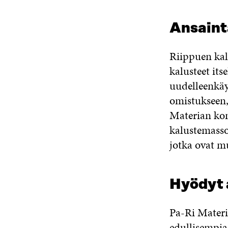
Ansainta
Riippuen kal
kalusteet its
uudelleenkäy
omistukseen,
Materian kon
kalustemasso
jotka ovat mu
Hyödyt a
Pa-Ri Materi
edullisempia 