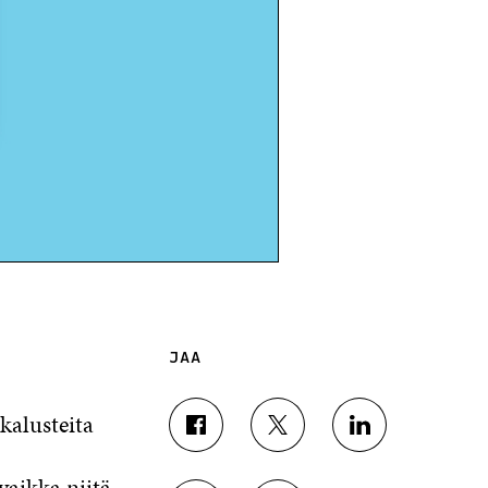
JAA
kalusteita
J
J
J
A
A
A
A
A
A
vaikka niitä