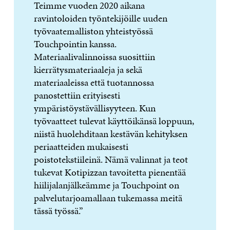
Teimme vuoden 2020 aikana
ravintoloiden työntekijöille uuden
työvaatemalliston yhteistyössä
Touchpointin kanssa.
Materiaalivalinnoissa suosittiin
kierrätysmateriaaleja ja sekä
materiaaleissa että tuotannossa
panostettiin erityisesti
ympäristöystävällisyyteen. Kun
työvaatteet tulevat käyttöikänsä loppuun,
niistä huolehditaan kestävän kehityksen
periaatteiden mukaisesti
poistotekstiileinä. Nämä valinnat ja teot
tukevat Kotipizzan tavoitetta pienentää
hiilijalanjälkeämme ja Touchpoint on
palvelutarjoamallaan tukemassa meitä
tässä työssä.”