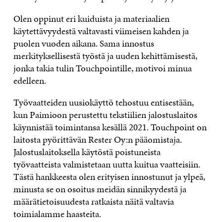
Olen oppinut eri kuiduista ja materiaalien
käytettävyydestä valtavasti viimeisen kahden ja
puolen vuoden aikana. Sama innostus
merkityksellisestä työstä ja uuden kehittämisestä,
jonka takia tulin Touchpointille, motivoi minua
edelleen.
Työvaatteiden uusiokäyttö tehostuu entisestään,
kun Paimioon perustettu tekstiilien jalostuslaitos
käynnistää toimintansa kesällä 2021. Touchpoint on
laitosta pyörittävän Rester Oy:n pääomistaja.
Jalostuslaitoksella käytöstä poistuneista
työvaatteista valmistetaan uutta kuitua vaatteisiin.
Tästä hankkeesta olen erityisen innostunut ja ylpeä,
minusta se on osoitus meidän sinnikyydestä ja
määrätietoisuudesta ratkaista näitä valtavia
toimialamme haasteita.