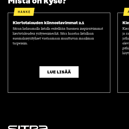
Mistä on kyse?
HANKE
Kiertotalouden kiinnostavimmat 2.1
Kie
Sitran kokoamalla listalla esitellään Suomen inspiroivimmat
Kier
kiertotalouden yritysesimerkit. Sitra haastaa listallaan
ja r
suomalaisyritykset vastaamaan muuttuvan maailman
jatk
tarpeisiin.
olev
pitk
käyt
LUE LISÄÄ