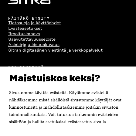
NÄITÄKÖ ETSIT?
Tietosuoja ja käyttöehdot
Evästeasetukset
Ilmoituskanava
Saavutettavuusseloste
Asiakirjajulkisuuskuvaus
Sitran digitaalinen viestintä ja verkkopalvelut
OTA YHTEYTTÄ
Suomen itsenäisyyden juhlarahasto Sitra
Maistuiskos keksi?
Itämerenkatu 11-13, PL 160,
00181 Helsinki
Sivustomme käyttää evästeitä. Käytämme evästeitä
Puhelin +358 294 618 991
Sähköpostiosoite
nähdäksemme mistä sisällöistä sivustomme käyttäjät ovat
etunimi.sukunimi@sitra.fi tai sitra@sitra.fi
kiinnostuneita ja mahdollistaaksemme joitakin sivuston
toiminnallisuuksia. Voit tutustua tarkemmin evästeiden
Saapumisohjeet
sisältöön ja hallita asetuksiasi evästeasetus-sivulla
Y-tunnus 0202132-3