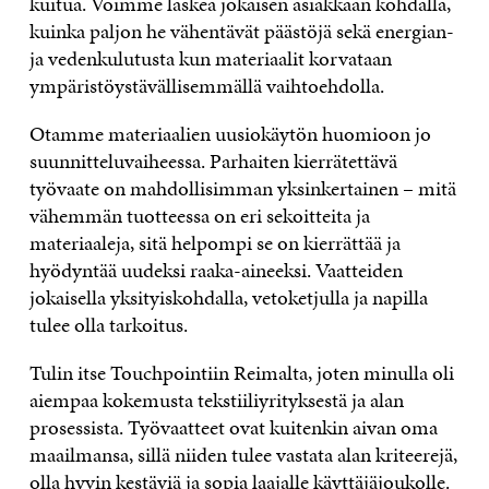
kuitua. Voimme laskea jokaisen asiakkaan kohdalla,
kuinka paljon he vähentävät päästöjä sekä energian-
ja vedenkulutusta kun materiaalit korvataan
ympäristöystävällisemmällä vaihtoehdolla.
Otamme materiaalien uusiokäytön huomioon jo
suunnitteluvaiheessa. Parhaiten kierrätettävä
työvaate on mahdollisimman yksinkertainen – mitä
vähemmän tuotteessa on eri sekoitteita ja
materiaaleja, sitä helpompi se on kierrättää ja
hyödyntää uudeksi raaka-aineeksi. Vaatteiden
jokaisella yksityiskohdalla, vetoketjulla ja napilla
tulee olla tarkoitus.
Tulin itse Touchpointiin Reimalta, joten minulla oli
aiempaa kokemusta tekstiiliyrityksestä ja alan
prosessista. Työvaatteet ovat kuitenkin aivan oma
maailmansa, sillä niiden tulee vastata alan kriteerejä,
olla hyvin kestäviä ja sopia laajalle käyttäjäjoukolle.