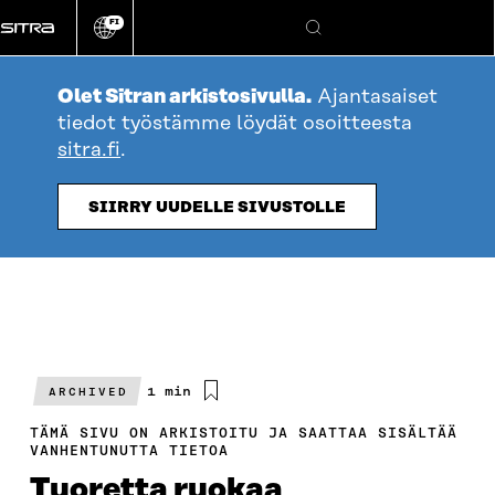
Siirry
FI
suoraan
Vaihda
Hae
sivuston
sisältöön
kieli
Olet Sitran arkistosivulla.
Ajantasaiset
tiedot työstämme löydät osoitteesta
sitra.fi
.
SIIRRY UUDELLE SIVUSTOLLE
Arvioitu
1 min
ARCHIVED
lukuaika
TÄMÄ SIVU ON ARKISTOITU JA SAATTAA SISÄLTÄÄ
VANHENTUNUTTA TIETOA
Tuoretta ruokaa