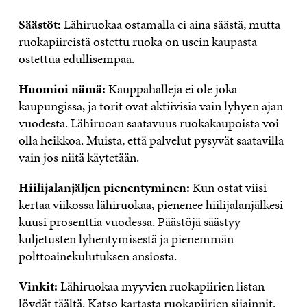
Säästöt:
Lähiruokaa ostamalla ei aina säästä, mutta
ruokapiireistä ostettu ruoka on usein kaupasta
ostettua edullisempaa.
Huomioi nämä:
Kauppahalleja ei ole joka
kaupungissa, ja torit ovat aktiivisia vain lyhyen ajan
vuodesta. Lähiruoan saatavuus ruokakaupoista voi
olla heikkoa. Muista, että palvelut pysyvät saatavilla
vain jos niitä käytetään.
Hiilijalanjäljen pienentyminen:
Kun ostat viisi
kertaa viikossa lähiruokaa, pienenee hiilijalanjälkesi
kuusi prosenttia vuodessa. Päästöjä säästyy
kuljetusten lyhentymisestä ja pienemmän
polttoainekulutuksen ansiosta.
Vinkit:
Lähiruokaa myyvien ruokapiirien listan
löydät
täältä
.
Katso kartasta
ruokapiirien sijainnit.