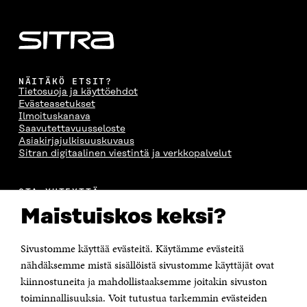
NÄITÄKÖ ETSIT?
Tietosuoja ja käyttöehdot
Evästeasetukset
Ilmoituskanava
Saavutettavuusseloste
Asiakirjajulkisuuskuvaus
Sitran digitaalinen viestintä ja verkkopalvelut
OTA YHTEYTTÄ
Suomen itsenäisyyden juhlarahasto Sitra
Maistuiskos keksi?
Itämerenkatu 11-13, PL 160,
00181 Helsinki
Sivustomme käyttää evästeitä. Käytämme evästeitä
Puhelin +358 294 618 991
Sähköpostiosoite
nähdäksemme mistä sisällöistä sivustomme käyttäjät ovat
etunimi.sukunimi@sitra.fi tai sitra@sitra.fi
kiinnostuneita ja mahdollistaaksemme joitakin sivuston
Saapumisohjeet
toiminnallisuuksia. Voit tutustua tarkemmin evästeiden