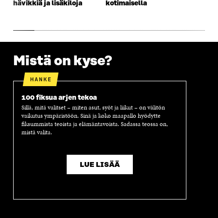
hävikkiä ja lisäkiloja
kotimaisella
A
S
A
N
S
S
S
A
S
A
S
S
A
A
S
A
Mistä on kyse?
HANKE
100 fiksua arjen tekoa
Sillä, mitä valitset – miten asut, syöt ja liikut – on välitön
vaikutus ympäristöön. Sinä ja koko maapallo hyödytte
fiksummista teoista ja elämäntavoista. Sadassa teossa on,
mistä valita.
LUE LISÄÄ