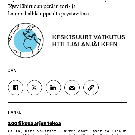
Kysy lähiruoan perään tori- ja
kauppahallikauppiailta ja ystäviltäsi.
JAA
J
J
J
J
K
A
A
A
A
O
A
A
A
A
P
F
T
L
S
I
A
W
I
Ä
O
HANKE
C
I
N
H
I
E
T
K
K
A
100 fiksua arjen tekoa
B
T
E
Ö
R
Sillä, mitä valitset – miten asut, syöt ja liikut
O
E
D
P
T