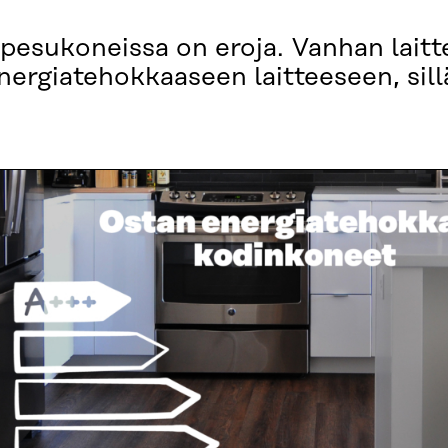
 pesukoneissa on eroja. Vanhan lait
ergiatehokkaaseen laitteeseen, sill