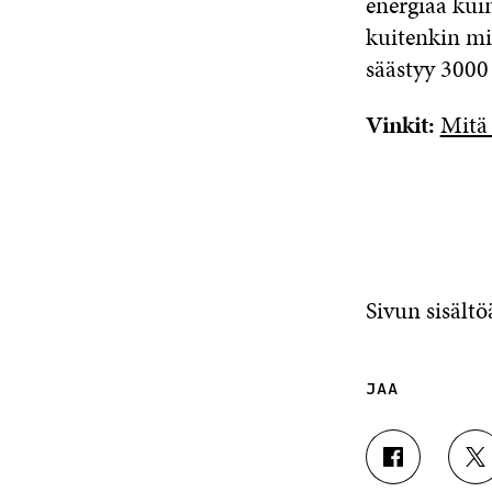
energiaa kuin
kuitenkin mi
säästyy 3000
Vinkit:
Mitä 
Sivun sisält
JAA
J
J
A
A