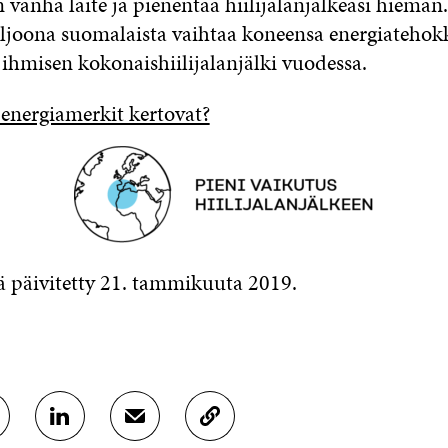
 vanha laite ja pienentää hiilijalanjälkeäsi hieman.
ljoona suomalaista vaihtaa koneensa energiatehokk
 ihmisen kokonaishiilijalanjälki vuodessa.
energiamerkit kertovat?
öä päivitetty 21. tammikuuta 2019.
J
J
K
A
A
O