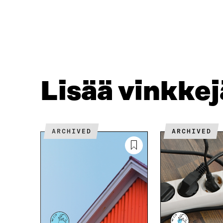
A
A
F
T
A
W
C
I
E
T
B
T
O
E
O
R
Lisää vinkke
K
I
I
S
S
S
S
Ä
A
A
ARCHIVED
ARCHIVED
A
V
V
A
A
U
U
T
T
U
U
U
U
U
U
U
U
D