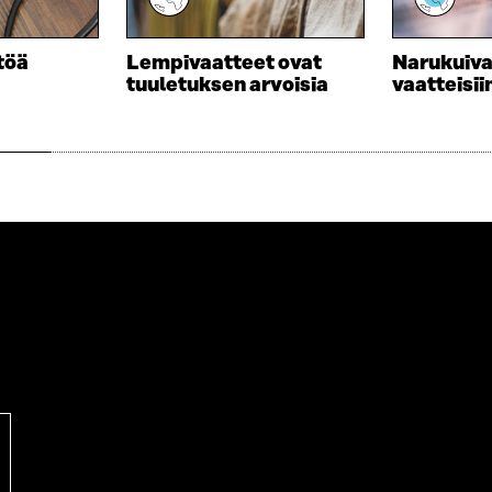
D
U
E
D
S
E
töä
Lempivaatteet ovat
Narukuiva
S
S
tuuletuksen arvoisia
vaatteisii
A
S
I
A
K
I
K
K
U
K
N
U
A
N
S
A
S
S
A
S
A