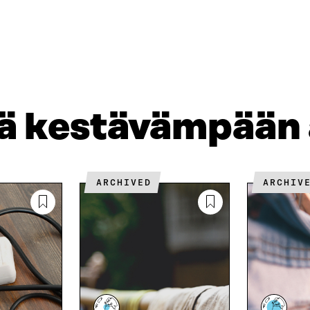
A
A
P
L
S
I
I
Ä
O
N
H
I
K
K
A
E
Ö
R
D
P
T
I
O
I
jä kestävämpään
N
S
K
I
T
K
S
I
E
S
L
L
Ä
L
I
ARCHIVED
ARCHIV
A
A
N
V
A
L
A
V
I
U
A
N
T
U
K
U
T
K
U
U
I
U
U
U
U