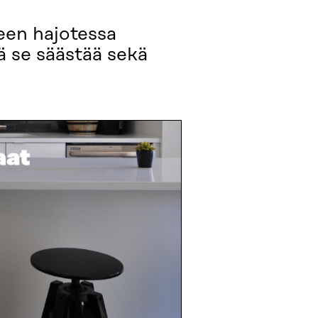
teen hajotessa
ä se säästää sekä