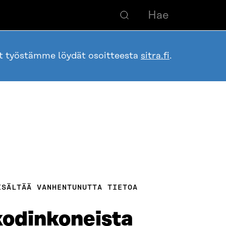
ot työstämme löydät osoitteesta
sitra.fi
.
ISÄLTÄÄ VANHENTUNUTTA TIETOA
kodinkoneista