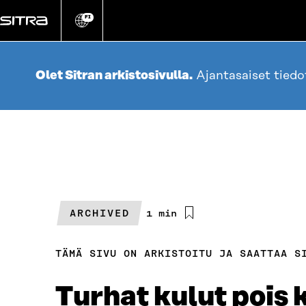
Siirry
suoraan
FI
Vaihda
sivuston
sisältöön
kieli
Olet Sitran arkistosivulla.
Ajantasaiset tied
ARCHIVED
Arvioitu
1 min
lukuaika
TÄMÄ SIVU ON ARKISTOITU JA SAATTAA S
Turhat kulut pois 