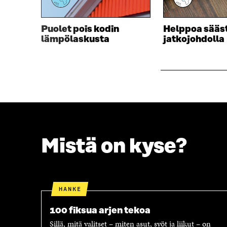
D
E
E
S
S
S
Puolet pois kodin
Helppoa sääs
S
A
lämpölaskusta
jatkojohdolla
A
I
I
K
K
K
K
U
U
N
N
A
A
S
S
S
S
A
A
Mistä on kyse?
HANKE
100 fiksua arjen tekoa
Sillä, mitä valitset – miten asut, syöt ja liikut – on