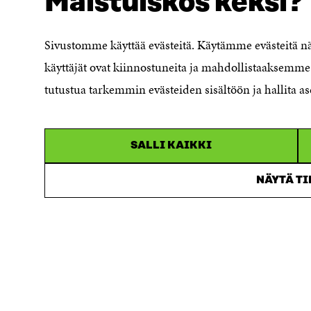
Maistuiskos keksi?
Ilmoituskanava
Saavutettavuusseloste
Sivustomme käyttää evästeitä. Käytämme evästeitä 
Asiakirjajulkisuuskuvaus
käyttäjät ovat kiinnostuneita ja mahdollistaaksemme 
Sitran digitaalinen viestintä ja
tutustua tarkemmin evästeiden sisältöön ja hallita as
verkkopalvelut
SALLI KAIKKI
NÄYTÄ T