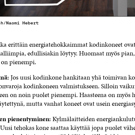
sh/Naomi Hebert
ka erittäin energiatehokkaimmat kodinkoneet ova
alliimpia, edullisiakin löytyy. Huomaat myös pian,
 on pienempi.
mä:
Jos uusi kodinkone hankitaan yhä toimivan kon
nvaroja kodinkoneen valmistukseen. Silloin vaiku
lkeen on noin puolet pienempi. Haasteena on myös
äytettynä, mutta vanhat koneet ovat usein energias
ljen pienentyminen:
Kylmälaitteiden energiankulut
. Uusi tehokas kone saattaa käyttää jopa puolet v