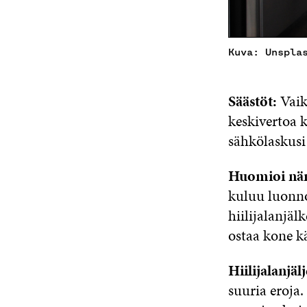
Kuva: Unspla
Säästöt:
Vaik
keskivertoa k
sähkölaskusi
Huomioi nä
kuluu luonno
hiilijalanjä
ostaa kone k
Hiilijalanjä
suuria eroja