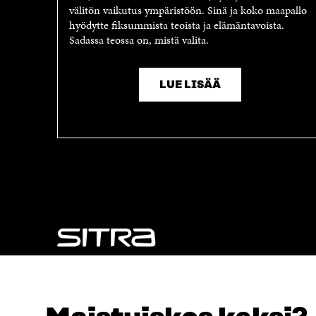
välitön vaikutus ympäristöön. Sinä ja koko maapallo
hyödytte fiksummista teoista ja elämäntavoista.
Sadassa teossa on, mistä valita.
LUE LISÄÄ
NÄITÄKÖ ETSIT?
Tietosuoja ja käyttöehdot
Evästeasetukset