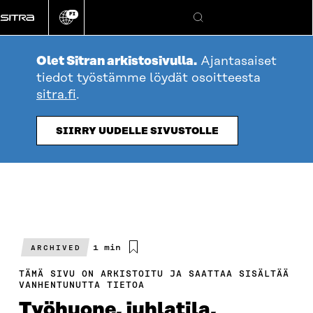
Siirry
FI
suoraan
Vaihda
Hae
sivuston
sisältöön
kieli
Olet Sitran arkistosivulla.
Ajantasaiset
tiedot työstämme löydät osoitteesta
sitra.fi
.
SIIRRY UUDELLE SIVUSTOLLE
Arvioitu
1 min
ARCHIVED
lukuaika
TÄMÄ SIVU ON ARKISTOITU JA SAATTAA SISÄLTÄÄ
VANHENTUNUTTA TIETOA
Työhuone, juhlatila,