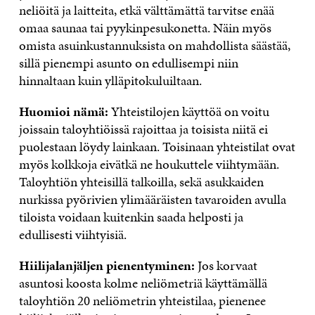
neliöitä ja laitteita, etkä välttämättä tarvitse enää
omaa saunaa tai pyykinpesukonetta. Näin myös
omista asuinkustannuksista on mahdollista säästää,
sillä pienempi asunto on edullisempi niin
hinnaltaan kuin ylläpitokuluiltaan.
Huomioi nämä:
Yhteistilojen käyttöä on voitu
joissain taloyhtiöissä rajoittaa ja toisista niitä ei
puolestaan löydy lainkaan. Toisinaan yhteistilat ovat
myös kolkkoja eivätkä ne houkuttele viihtymään.
Taloyhtiön yhteisillä talkoilla, sekä asukkaiden
nurkissa pyörivien ylimääräisten tavaroiden avulla
tiloista voidaan kuitenkin saada helposti ja
edullisesti viihtyisiä.
Hiilijalanjäljen pienentyminen:
Jos korvaat
asuntosi koosta kolme neliömetriä käyttämällä
taloyhtiön 20 neliömetrin yhteistilaa, pienenee