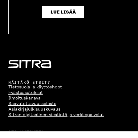
LUE LISÄÄ
NÄITÄKÖ ETSIT?
Tietosuoja ja käyttöehdot
Evästeasetukset
Ilmoituskanava
Saavutettavuusseloste
Asiakirjajulkisuuskuvaus
Sitran digitaalinen viestintä ja verkkopalvelut
OTA YHTEYTTÄ
Suomen itsenäisyyden juhlarahasto Sitra