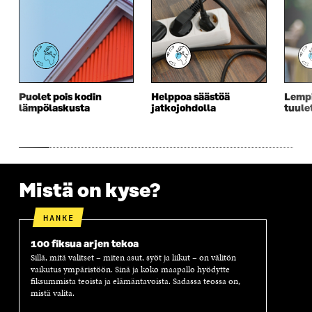
E
S
E
D
S
S
S
E
S
A
S
S
A
I
A
S
I
K
I
A
K
K
K
I
K
U
K
K
U
N
U
K
Puolet pois kodin
Helppoa säästöä
Lempi
N
A
N
U
lämpölaskusta
jatkojohdolla
tuule
A
S
A
N
S
S
S
A
S
A
S
S
A
A
S
A
Mistä on kyse?
HANKE
100 fiksua arjen tekoa
Sillä, mitä valitset – miten asut, syöt ja liikut – on välitön
vaikutus ympäristöön. Sinä ja koko maapallo hyödytte
fiksummista teoista ja elämäntavoista. Sadassa teossa on,
mistä valita.