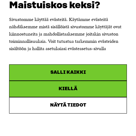
Maistuiskos keksi?
Itämerenkatu 11-13, PL 160,
00181 Helsinki
Sivustomme käyttää evästeitä. Käytämme evästeitä
Puhelin +358 294 618 991
Sähköpostiosoite
nähdäksemme mistä sisällöistä sivustomme käyttäjät ovat
etunimi.sukunimi@sitra.fi tai sitra@sitra.fi
kiinnostuneita ja mahdollistaaksemme joitakin sivuston
toiminnallisuuksia. Voit tutustua tarkemmin evästeiden
Saapumisohjeet
sisältöön ja hallita asetuksiasi evästeasetus-sivulla
Y-tunnus 0202132-3
OLEMME NÄISSÄ SOMEISSA
SALLI KAIKKI
Facebook
Avautuu
uudessa
Linkedin
ikkunassa
KIELLÄ
Avautuu
uudessa
Youtube
ikkunassa
Avautuu
NÄYTÄ TIEDOT
uudessa
Instagram
ikkunassa
Avautuu
uudessa
ikkunassa