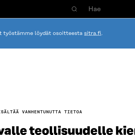
ot työstämme löydät osoitteesta
sitra.fi
.
ISÄLTÄÄ VANHENTUNUTTA TIETOA
alle teollisuudelle ki