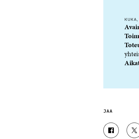
KUKA,
Avai
Toim
Toteu
yhte
Aika
JAA
J
J
A
A