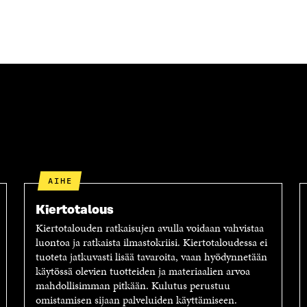
A
A
P
L
S
I
I
Ä
O
N
H
I
K
K
A
E
Ö
R
D
P
T
I
O
I
N
S
K
I
T
K
S
I
E
S
L
L
Ä
L
I
AIHE
A
A
N
V
A
L
Kiertotalous
A
V
I
Kiertotalouden ratkaisujen avulla voidaan vahvistaa
U
A
N
luontoa ja ratkaista ilmastokriisi. Kiertotaloudessa ei
T
U
K
tuoteta jatkuvasti lisää tavaroita, vaan hyödynnetään
U
T
K
käytössä olevien tuotteiden ja materiaalien arvoa
U
U
I
mahdollisimman pitkään. Kulutus perustuu
U
U
omistamisen sijaan palveluiden käyttämiseen.
U
U