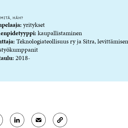
 MITÄ, HÄH?
npelaaja:
yritykset
enpidetyyppi:
kaupallistaminen
ttaja:
Teknologiateollisuus ry ja Sitra, levittämise
istyökumppanit
taulu:
2018-
J
J
K
A
A
O