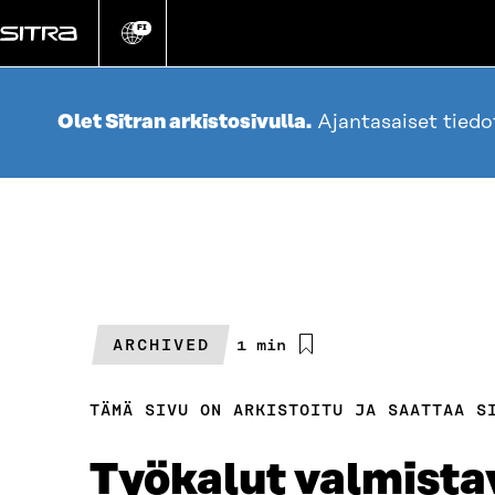
Siirry
suoraan
FI
Vaihda
sivuston
sisältöön
kieli
Olet Sitran arkistosivulla.
Ajantasaiset tied
ARCHIVED
Arvioitu
1 min
lukuaika
TÄMÄ SIVU ON ARKISTOITU JA SAATTAA S
Työkalut valmistav