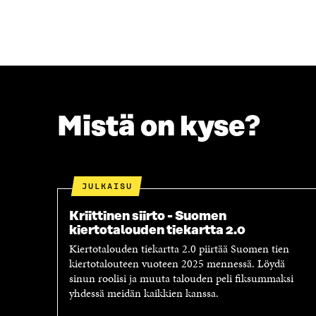
A
A
F
T
A
W
C
I
E
T
B
T
O
E
O
R
Mistä on kyse?
K
I
I
S
S
S
S
Ä
A
A
JULKAISU
A
V
V
A
Kriittinen siirto - Suomen
A
U
kiertotalouden tiekartta 2.0
U
T
Kiertotalouden tiekartta 2.0 piirtää Suomen tien
T
U
kiertotalouteen vuoteen 2025 mennessä. Löydä
U
U
sinun roolisi ja muuta talouden peli fiksummaksi
U
U
yhdessä meidän kaikkien kanssa.
U
U
U
D