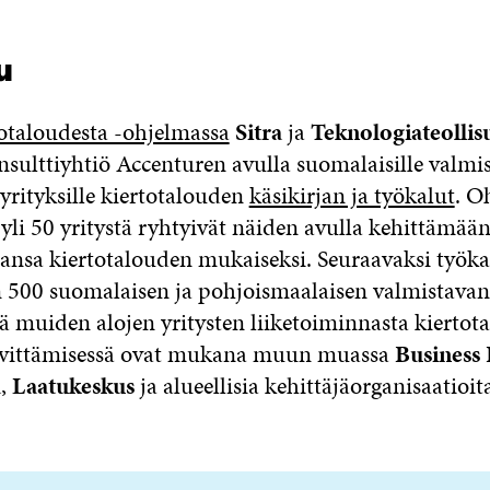
u
otaloudesta -ohjelmassa
Sitra
ja
Teknologiateollis
onsulttiyhtiö Accenturen avulla suomalaisille valmi
yrityksille kiertotalouden
käsikirjan ja työkalut
. O
 yli 50 yritystä ryhtyivät näiden avulla kehittämää
aansa kiertotalouden mukaiseksi. Seuraavaksi työka
 500 suomalaisen ja pohjoismaalaisen valmistavan
kä muiden alojen yritysten liiketoiminnasta kiertot
evittämisessä ovat mukana muun muassa
Business 
ä
,
Laatukeskus
ja alueellisia kehittäjäorganisaatioit