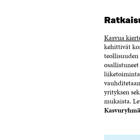
Ratkais
Kasvua kiert
kehittivät k
teollisuuden 
osallistuneet
liiketoimint
vauhditetaan
yrityksen se
mukaista. L
Kasvuryhm