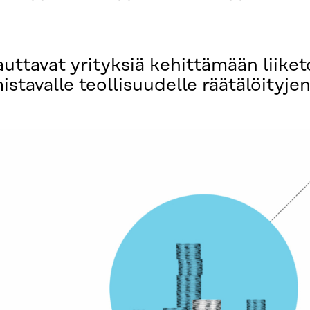
 auttavat yrityksiä kehittämään liike
stavalle teollisuudelle räätälöityjen