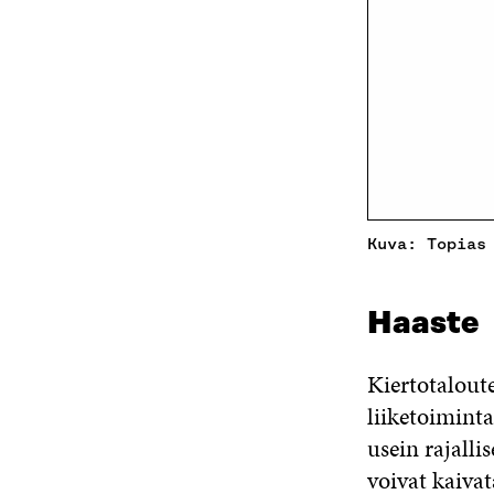
Kuva: Topias
Haaste
Kiertotalout
liiketoiminta
usein rajalli
voivat kaivat