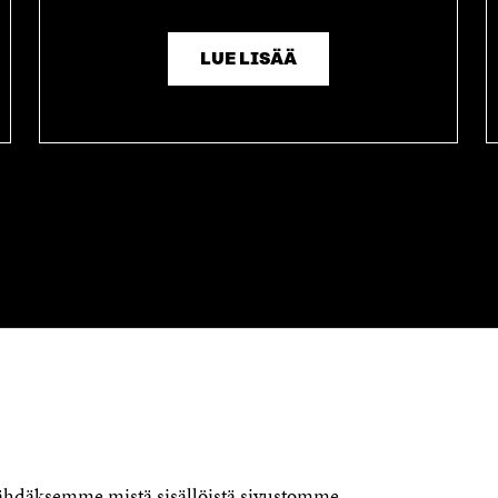
D
U
E
D
S
E
LUE LISÄÄ
S
S
A
S
I
A
K
I
K
K
U
K
N
U
A
N
S
A
S
S
A
S
A
OTA YHTEYTTÄ
Suomen itsenäisyyden juhlarahasto
Sitra
Itämerenkatu 11-13, PL 160,
00181 Helsinki
nähdäksemme mistä sisällöistä sivustomme