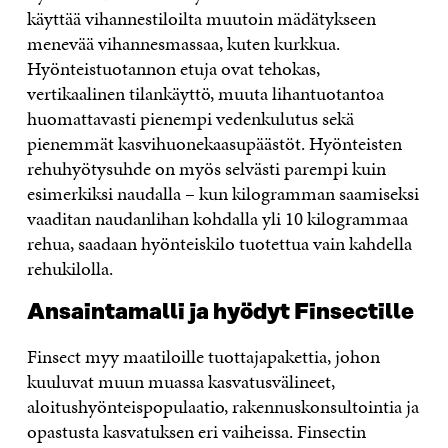
käyttää vihannestiloilta muutoin mädätykseen
menevää vihannesmassaa, kuten kurkkua.
Hyönteistuotannon etuja ovat tehokas,
vertikaalinen tilankäyttö, muuta lihantuotantoa
huomattavasti pienempi vedenkulutus sekä
pienemmät kasvihuonekaasupäästöt. Hyönteisten
rehuhyötysuhde on myös selvästi parempi kuin
esimerkiksi naudalla – kun kilogramman saamiseksi
vaaditan naudanlihan kohdalla yli 10 kilogrammaa
rehua, saadaan hyönteiskilo tuotettua vain kahdella
rehukilolla.
Ansaintamalli ja hyödyt Finsectille
Finsect myy maatiloille tuottajapakettia, johon
kuuluvat muun muassa kasvatusvälineet,
aloitushyönteispopulaatio, rakennuskonsultointia ja
opastusta kasvatuksen eri vaiheissa. Finsectin