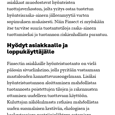
asiakkaat muodostavat hyönteisten
tuottajaverkoston, jolta yritys ostaa tuotetun
hyönteisraaka-aineen jälleenmyytiä varten
sopimuksen mukaisesti. Näin Finsect ei myöskään
itse tarvitse suuria tuotantotiloja raaka-aineen
tuottamiseksi ja tuotannon riskienhallinta parantuu.
Hyödyt asiakkaalle ja
loppukäyttäjälle
Finsectin asiakkaille hyönteistuotanto on vielä
pääosin sivuelinkeino, jolla pyritään vastaamaan
maatalouden kannattavuusongelmaan. Lisäksi
hyönteistuotannon aloittaminen mahdollistaa
tuotannosta poistettujen tilojen ja rakennusten
ottamisen uudelleen tuottavaan käyttöön.
Kuluttajan näkökulmasta ratkaisu mahdollistaa
uuden suomalaisen kestävän, ekologisen ja
korkeatasoisen proteiininlähteen ostamisen.