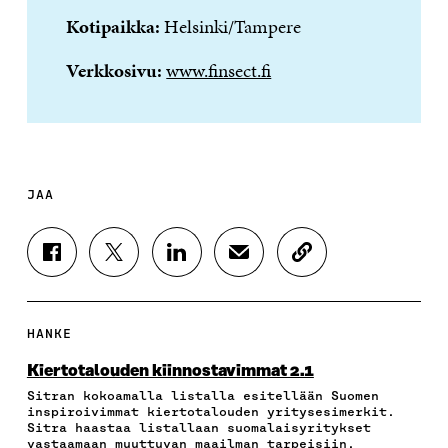
Kotipaikka:
Helsinki/Tampere
Verkkosivu:
www.finsect.fi
JAA
J
J
J
J
K
A
A
A
A
O
A
A
A
A
P
F
T
L
S
I
A
W
I
Ä
O
HANKE
C
I
N
H
I
E
T
K
K
A
Kiertotalouden kiinnostavimmat 2.1
B
T
E
Ö
R
Sitran kokoamalla listalla esitellään Suomen
O
E
D
P
T
inspiroivimmat kiertotalouden yritysesimerkit.
O
R
I
O
I
Sitra haastaa listallaan suomalaisyritykset
K
I
N
S
K
vastaamaan muuttuvan maailman tarpeisiin.