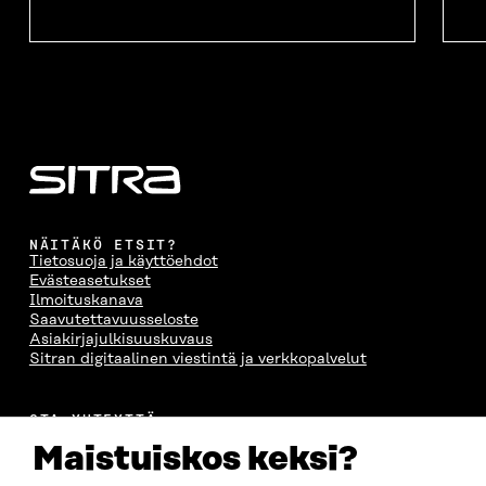
NÄITÄKÖ ETSIT?
Tietosuoja ja käyttöehdot
Evästeasetukset
Ilmoituskanava
Saavutettavuusseloste
Asiakirjajulkisuuskuvaus
Sitran digitaalinen viestintä ja verkkopalvelut
OTA YHTEYTTÄ
Suomen itsenäisyyden juhlarahasto Sitra
Maistuiskos keksi?
Itämerenkatu 11-13, PL 160,
00181 Helsinki