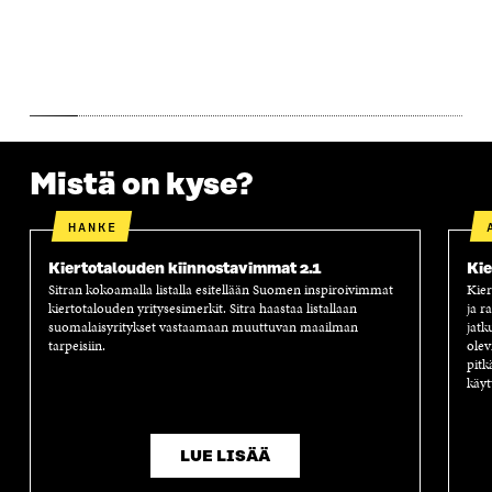
S
A
S
S
A
A
S
A
Mistä on kyse?
HANKE
Kiertotalouden kiinnostavimmat 2.1
Kie
Sitran kokoamalla listalla esitellään Suomen inspiroivimmat
Kier
kiertotalouden yritysesimerkit. Sitra haastaa listallaan
ja r
suomalaisyritykset vastaamaan muuttuvan maailman
jatk
tarpeisiin.
olev
pitk
käyt
LUE LISÄÄ