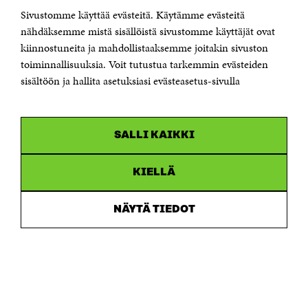
Sivustomme käyttää evästeitä. Käytämme evästeitä
Puhelin +358 294 618 991
Sähköpostiosoite
nähdäksemme mistä sisällöistä sivustomme käyttäjät ovat
etunimi.sukunimi@sitra.fi tai sitra@sitra.fi
kiinnostuneita ja mahdollistaaksemme joitakin sivuston
toiminnallisuuksia. Voit tutustua tarkemmin evästeiden
Saapumisohjeet
sisältöön ja hallita asetuksiasi evästeasetus-sivulla
Y-tunnus 0202132-3
OLEMME NÄISSÄ SOMEISSA
SALLI KAIKKI
Facebook
Avautuu
uudessa
Linkedin
ikkunassa
KIELLÄ
Avautuu
uudessa
Youtube
ikkunassa
Avautuu
NÄYTÄ TIEDOT
uudessa
Instagram
ikkunassa
Avautuu
uudessa
ikkunassa