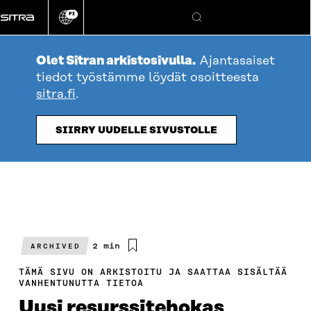
Siirry
FI
suoraan
Vaihda
Hae
sivuston
sisältöön
kieli
Olet Sitran arkistosivulla.
Ajantasaiset
tiedot työstämme löydät osoitteesta
sitra.fi
.
SIIRRY UUDELLE SIVUSTOLLE
Arvioitu
2 min
ARCHIVED
lukuaika
TÄMÄ SIVU ON ARKISTOITU JA SAATTAA SISÄLTÄÄ
VANHENTUNUTTA TIETOA
Uusi resurssi­tehokas