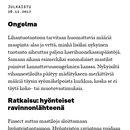
JULKAISTU
28.12.2017
Ongelma
Lihantuotantoon tarvitaan huomattavia määriä
maapinta-alaa ja vettä, minkä lisäksi nykyinen
tuotanto aiheuttaa paljon kasvihuonekaasupäästöjä.
Samaan aikaan esimerkiksi suomalaiset maatilat
painivat kannattavuusongelmien kanssa. Nykyisiltä
vihannestiloilta päätyy mädätykseen merkittäviä
määriä täysin syömäkelpoista kurkkua, koska se ei
täytä koko- tai muotovaatimuksia.
Ratkaisu: hyönteiset
ravinnonlähteenä
Finsect auttaa maatiloja aloittamaan
hyönteistuotannon. Hyönteisten ravintona voidaan