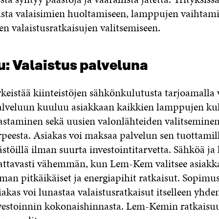
ta valaisimien huoltamiseen, lamppujen vaihtami
n valaistusratkaisujen valitsemiseen.
: Valaistus palveluna
eistää kiinteistöjen sähkönkulutusta tarjoamalla v
alveluun kuuluu asiakkaan kaikkien lamppujen ku
staminen sekä uusien valonlähteiden valitseminen
rpeesta. Asiakas voi maksaa palvelun sen tuottamil
stöillä ilman suurta investointitarvetta. Sähköä j
ttavasti vähemmän, kun Lem-Kem valitsee asiakka
an pitkäikäiset ja energiapihit ratkaisut. Sopim
iakas voi lunastaa valaistusratkaisut itselleen yhde
vestoinnin kokonaishinnasta. Lem-Kemin ratkaisuun