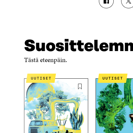
J
J
A
A
A
A
F
T
A
W
C
I
E
T
Suosittelem
B
T
O
E
O
R
Tästä eteenpäin.
K
I
I
S
S
S
UUTISET
UUTISET
S
Ä
A
A
A
V
V
A
A
U
U
T
T
U
U
U
U
U