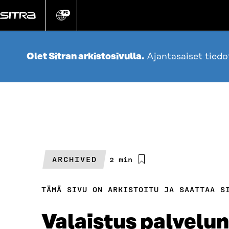
Siirry
suoraan
FI
Vaihda
sivuston
sisältöön
kieli
Olet Sitran arkistosivulla.
Ajantasaiset tied
ARCHIVED
Arvioitu
2 min
lukuaika
TÄMÄ SIVU ON ARKISTOITU JA SAATTAA S
Valaistus palvelu