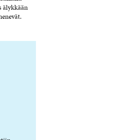
s älykkään
nenevät.