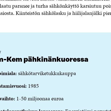
 laatu paranee ja turha sähkönkäyttö karsiutuu poi
iosta. Kiinteistön sähkölasku ja hiilijalanjälki pie
T
m-Kem pähkinänkuoressa
oimiala:
sähkötarviketukkukauppa
stamisvuosi:
1985
vaihto:
1-50 miljoonaa euroa