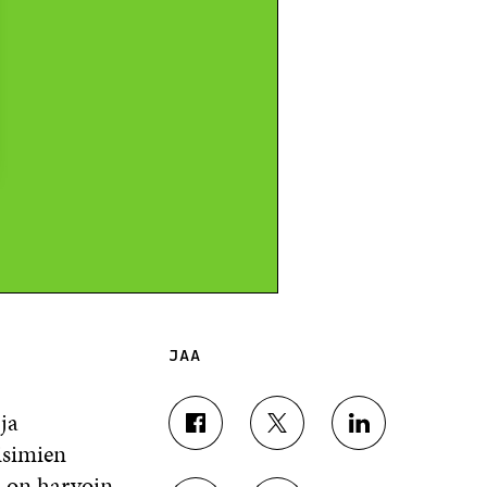
JAA
ja
J
J
J
isimien
A
A
A
A
A
A
sä on harvoin