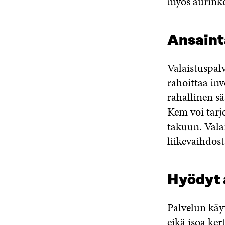
myös aurinko
Ansaint
Valaistuspal
rahoittaa in
rahallinen s
Kem voi tarj
takuun. Vala
liikevaihdost
Hyödyt a
Palvelun käy
eikä isoa ke