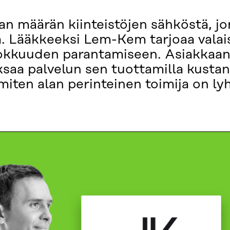
an määrän kiinteistöjen sähköstä, j
. Lääkkeeksi Lem-Kem tarjoaa valais
okkuuden parantamiseen. Asiakkaan 
ksaa palvelun sen tuottamilla kusta
miten alan perinteinen toimija on ly