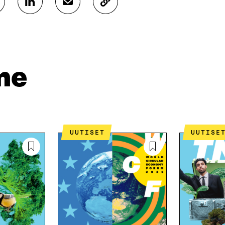
J
J
K
A
A
O
A
A
P
L
S
I
I
Ä
O
N
H
I
K
K
A
me
E
Ö
R
D
P
T
I
O
I
N
S
K
I
T
K
S
I
E
UUTISET
UUTISE
S
L
L
Ä
L
I
A
A
N
V
A
L
A
V
I
U
A
N
T
U
K
U
T
K
U
U
I