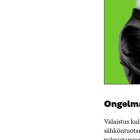
Ongelm
Valaistus ku
sähköntuotan
valmistamises