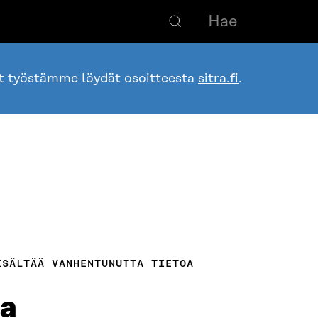
ot työstämme löydät osoitteesta
sitra.fi
.
ISÄLTÄÄ VANHENTUNUTTA TIETOA
na