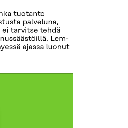
onka tuotanto
tusta palveluna,
ei tarvitse tehdä
nnussäästöillä. Lem-
hyessä ajassa luonut