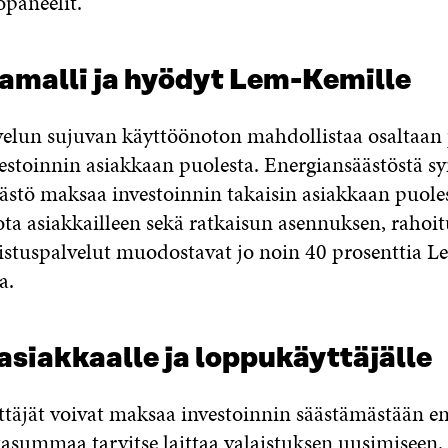
paneelit.
amalli ja hyödyt Lem-Kemille
velun sujuvan käyttöönoton mahdollistaa osaltaan 
vestoinnin asiakkaan puolesta. Energiansäästöstä s
äästö maksaa investoinnin takaisin asiakkaan puole
ota asiakkailleen sekä ratkaisun asennuksen, rahoit
istuspalvelut muodostavat jo noin 40 prosenttia
a.
siakkaalle ja loppukäyttäjälle
ttäjät voivat maksaa investoinnin säästämästään en
rtasummaa tarvitse laittaa valaistuksen uusimiseen.