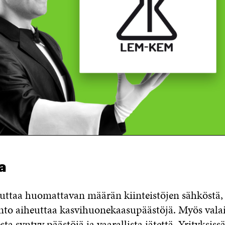
a
luttaa huomattavan määrän kiinteistöjen sähköstä, 
to aiheuttaa kasvihuonekaasupäästöjä. Myös vala
ta syntyy päästöjä ja vaarallista jätettä. Yrityksis