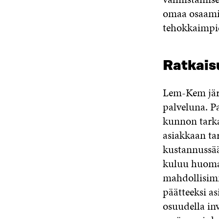
omaa osaamis
tehokkaimpie
Ratkaisu
Lem-Kem järk
palveluna. P
kunnon tarka
asiakkaan ta
kustannussää
kuluu huoma
mahdollisimm
päätteeksi as
osuudella in