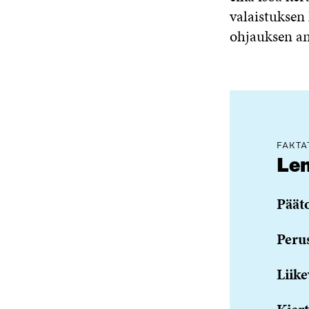
valaistuksen
ohjauksen ans
FAKTA
Le
Päät
Peru
Liike