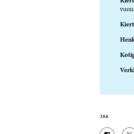
Kiert
vuon
Kiert
Henk
Koti
Verk
JAA