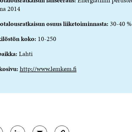
otalousratkaisun lanseeraus:
Energiatiimi perustet
na 2014
otalousratkaisun osuus liiketoiminnasta:
30-40 %
ilöstön koko:
10-250
paikka:
Lahti
kosivu:
http://www.lemkem.fi