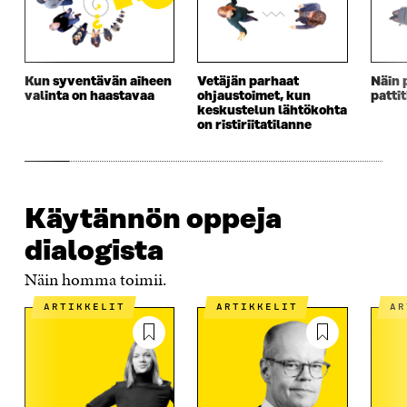
I
K
I
A
K
K
K
I
K
U
K
K
U
N
U
K
N
A
N
U
Kun syventävän aiheen
Vetäjän parhaat
Näin 
A
S
A
N
valinta on haastavaa
ohjaustoimet, kun
patti
S
S
S
A
keskustelun lähtökohta
S
A
S
S
on ristiriitatilanne
A
A
S
A
Käytännön oppeja
dialogista
Näin homma toimii.
ARTIKKELIT
ARTIKKELIT
A