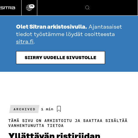
Siirry
FI
suoraan
Vaihda
Hae
sivuston
sisältöön
kieli
Olet Sitran arkistosivulla.
Ajantasaiset
tiedot työstämme löydät osoitteesta
sitra.fi
.
SIIRRY UUDELLE SIVUSTOLLE
Arvioitu
1 min
ARCHIVED
lukuaika
TÄMÄ SIVU ON ARKISTOITU JA SAATTAA SISÄLTÄÄ
VANHENTUNUTTA TIETOA
Yllättävän ristiriidan