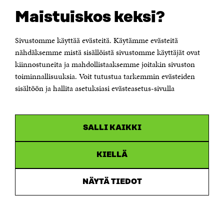
Suomen itsenäisyyden juhlarahasto Sitra
Maistuiskos keksi?
Itämerenkatu 11-13, PL 160,
00181 Helsinki
Sivustomme käyttää evästeitä. Käytämme evästeitä
Puhelin +358 294 618 991
Sähköpostiosoite
nähdäksemme mistä sisällöistä sivustomme käyttäjät ovat
etunimi.sukunimi@sitra.fi tai sitra@sitra.fi
kiinnostuneita ja mahdollistaaksemme joitakin sivuston
Saapumisohjeet
toiminnallisuuksia. Voit tutustua tarkemmin evästeiden
sisältöön ja hallita asetuksiasi evästeasetus-sivulla
Y-tunnus 0202132-3
OLEMME NÄISSÄ SOMEISSA
SALLI KAIKKI
Facebook
Avautuu
uudessa
Linkedin
ikkunassa
KIELLÄ
Avautuu
uudessa
Youtube
ikkunassa
Avautuu
NÄYTÄ TIEDOT
uudessa
Instagram
ikkunassa
Avautuu
uudessa
ikkunassa