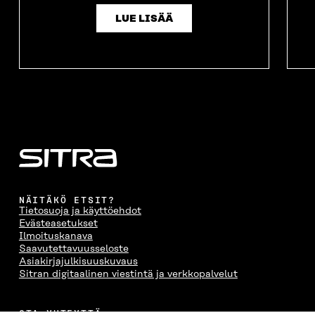
LUE LISÄÄ
NÄITÄKÖ ETSIT?
Tietosuoja ja käyttöehdot
Evästeasetukset
Ilmoituskanava
Saavutettavuusseloste
Asiakirjajulkisuuskuvaus
Sitran digitaalinen viestintä ja verkkopalvelut
OTA YHTEYTTÄ