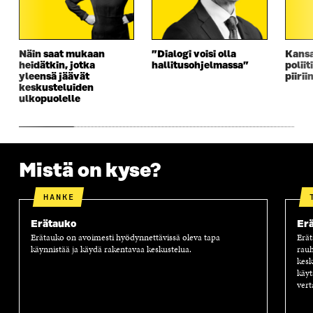
Näin saat mukaan
”Dialogi voisi olla
Kansa
heidätkin, jotka
hallitusohjelmassa”
polii
yleensä jäävät
piirii
keskusteluiden
ulkopuolelle
Mistä on kyse?
HANKE
Erätauko
Er
Erätauko on avoimesti hyödynnettävissä oleva tapa
Erät
käynnistää ja käydä rakentavaa keskustelua.
rauh
kesk
käyt
ver