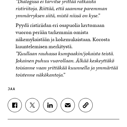
”Dialogissa ei tarvitse yrittää ratkaista
ristiriitoja. Riittää, että saamme paremman
ymmärryksen siitä, mistä niissä on kyse.”
Pyydä ristiriidan eri osapuolia kertomaan
vuoron perään tarkemmin omista
näkemyksistään ja kokemuksistaan. Korosta
kuuntelemisen merkitystä.
”Kuullaan rauhassa kumpaakin/jokaista teistä.
Jokainen puhuu vuorollaan. Älkää keskeyttäkö
toisianne vaan yrittäkää kuunnella ja ymmärtää
toistenne näkökantoja.”
JAA
J
J
J
J
K
A
A
A
A
O
A
A
A
A
P
F
T
L
S
I