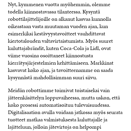
Nyt, kymmenen vuotta myöhemmin, olemme
todella kiinnostavassa tilanteessa. Kysyntä
robottilajittelijoille on alkanut kasvaa kunnolla
oikeastaan vasta muutaman vuoden ajan, kun
esimerkiksi kestävyystavoitteet vauhdittavat
kiertotalouden valtavirtaistumista. Myös suuret
kuluttajabrändit, kuten Coca-Cola ja Lidl, ovat
viime vuosina osoittaneet kiinnostusta
kierrätysjärjestelmien kehittämiseen. Markkinat
kasvavat koko ajan, ja tavoitteenamme on saada
kysynnästä mahdollisimman suuri siivu.
Meidän robottimme toimivat toistaiseksi vain
jätteenkäsittelyn loppuvaiheessa, mutta uskon, että
koko prosessi automatisoituu tulevaisuudessa.
Digitalisaation avulla voidaan jatkossa myös seurata
tuotteet matkaa valmistuksesta kuluttajalle ja
lajitteluun, jolloin jätevirtoja on helpompi