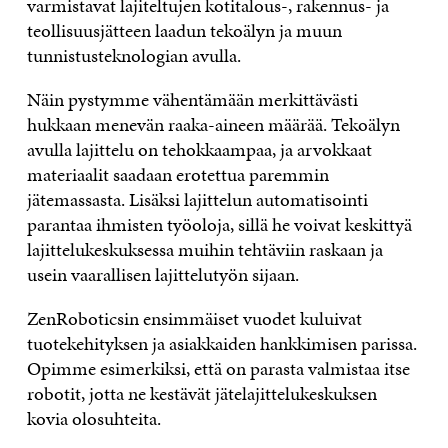
varmistavat lajiteltujen kotitalous-, rakennus- ja
teollisuusjätteen laadun tekoälyn ja muun
tunnistusteknologian avulla.
Näin pystymme vähentämään merkittävästi
hukkaan menevän raaka-aineen määrää. Tekoälyn
avulla lajittelu on tehokkaampaa, ja arvokkaat
materiaalit saadaan erotettua paremmin
jätemassasta. Lisäksi lajittelun automatisointi
parantaa ihmisten työoloja, sillä he voivat keskittyä
lajittelukeskuksessa muihin tehtäviin raskaan ja
usein vaarallisen lajittelutyön sijaan.
ZenRoboticsin ensimmäiset vuodet kuluivat
tuotekehityksen ja asiakkaiden hankkimisen parissa.
Opimme esimerkiksi, että on parasta valmistaa itse
robotit, jotta ne kestävät jätelajittelukeskuksen
kovia olosuhteita.