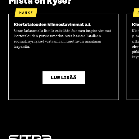
Mistä on kyse?
HANKE
Kiertotalouden kiinnostavimmat 2.1
Kie
Sitran kokoamalla listalla esitellään Suomen inspiroivimmat
Kier
kiertotalouden yritysesimerkit. Sitra haastaa listallaan
ja r
suomalaisyritykset vastaamaan muuttuvan maailman
jatk
tarpeisiin.
olev
pitk
käyt
LUE LISÄÄ