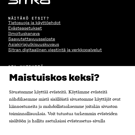
NÄITÄKÖ ETSIT?
Tietosuoja ja käyttöehdot
Evästeasetukset
Ilmoituskanava
Saavutettavuusseloste
Asiakirjajulkisuuskuvaus
Sitran digitaalinen viestintä ja verkkopalvelut
OTA YHTEYTTÄ
Suomen itsenäisyyden juhlarahasto Sitra
Maistuiskos keksi?
Itämerenkatu 11-13, PL 160,
00181 Helsinki
Sivustomme käyttää evästeitä. Käytämme evästeitä
Puhelin +358 294 618 991
Sähköpostiosoite
nähdäksemme mistä sisällöistä sivustomme käyttäjät ovat
etunimi.sukunimi@sitra.fi tai sitra@sitra.fi
kiinnostuneita ja mahdollistaaksemme joitakin sivuston
toiminnallisuuksia. Voit tutustua tarkemmin evästeiden
Saapumisohjeet
sisältöön ja hallita asetuksiasi evästeasetus-sivulla
Y-tunnus 0202132-3