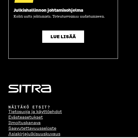
Julkishallinnon johtamisohjelma
Kohti uutta johtamista. Toteutusvoimaa uudistumiseen.
LUE LISÄÄ
NÄITÄKÖ ETSIT?
Tietosuoja ja käyttöehdot
Evästeasetukset
Ilmoituskanava
Saavutettavuusseloste
Asiakirjajulkisuuskuvaus