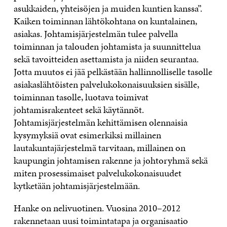
asukkaiden, yhteisöjen ja muiden kuntien kanssa”.
Kaiken toiminnan lähtökohtana on kuntalainen,
asiakas. Johtamisjärjestelmän tulee palvella
toiminnan ja talouden johtamista ja suunnittelua
sekä tavoitteiden asettamista ja niiden seurantaa.
Jotta muutos ei jää pelkästään hallinnolliselle tasolle
asiakaslähtöisten palvelukokonaisuuksien sisälle,
toiminnan tasolle, luotava toimivat
johtamisrakenteet sekä käytännöt.
Johtamisjärjestelmän kehittämisen olennaisia
kysymyksiä ovat esimerkiksi millainen
lautakuntajärjestelmä tarvitaan, millainen on
kaupungin johtamisen rakenne ja johtoryhmä sekä
miten prosessimaiset palvelukokonaisuudet
kytketään johtamisjärjestelmään.
Hanke on nelivuotinen. Vuosina 2010–2012
rakennetaan uusi toimintatapa ja organisaatio