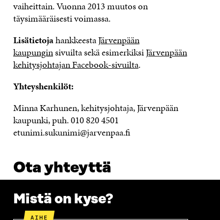
vaiheittain. Vuonna 2013 muutos on
täysimääräisesti voimassa.
Lisätietoja
hankkeesta
Järvenpään
kaupungin
sivuilta sekä esimerkiksi
Järvenpään
kehitysjohtajan Facebook-sivuilta
.
Yhteyshenkilöt:
Minna Karhunen, kehitysjohtaja, Järvenpään
kaupunki, puh. 010 820 4501
etunimi.sukunimi@jarvenpaa.fi
Ota yhteyttä
Mistä on kyse?
AIHE