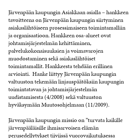
OTA YHTEYTTÄ
Järvenpään kaupungin Asiakkaan asialla – hankkeen
tavoitteena on Järvenpään kaupungin siirtyminen
asiakaslähtöiseen prosessimaiseen toimintamalliin
ja organisaatioon. Hankkeen osa-alueet ovat
johtamisjärjestelmän kehittäminen,
palvelukokonaisuuksien ja voimavarojen
muodostaminen sekä asiakaslähtöiset
toimintamallit. Hankkeesta tehdään erillinen
arviointi. Hanke liittyy Järvenpään kaupungin
valtuuston tekemään linjauspäätöksiin kaupungin
toimintatavan ja johtamisjärjestelmän
uudistamisesta (4/2008) sekä valtuuston
hyväksymään Muutosohjelmaan (11/2009).
Järvenpään kaupungin missio on ”turvata kaikille
järvenpääläisille ihmisarvoisen elämän
perusedellytykset tiiviissä vuorovaikutuksessa