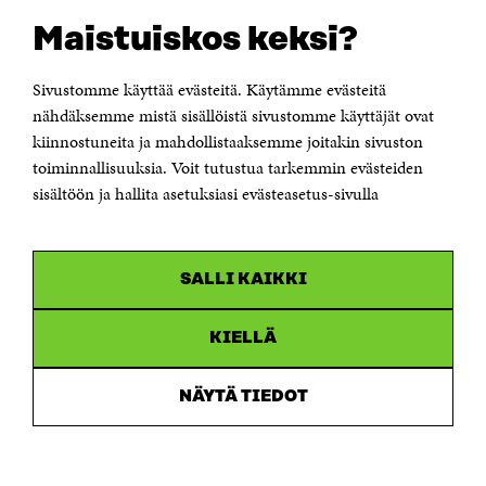
Sitran digitaalinen viestintä ja verkkopalvelut
Maistuiskos keksi?
OTA YHTEYTTÄ
Suomen itsenäisyyden juhlarahasto Sitra
Sivustomme käyttää evästeitä. Käytämme evästeitä
Itämerenkatu 11-13, PL 160,
nähdäksemme mistä sisällöistä sivustomme käyttäjät ovat
00181 Helsinki
kiinnostuneita ja mahdollistaaksemme joitakin sivuston
Puhelin +358 294 618 991
toiminnallisuuksia. Voit tutustua tarkemmin evästeiden
Sähköpostiosoite
sisältöön ja hallita asetuksiasi evästeasetus-sivulla
etunimi.sukunimi@sitra.fi tai sitra@sitra.fi
Saapumisohjeet
Y-tunnus 0202132-3
SALLI KAIKKI
OLEMME NÄISSÄ SOMEISSA
KIELLÄ
Facebook
Avautuu
uudessa
NÄYTÄ TIEDOT
Linkedin
ikkunassa
Avautuu
uudessa
Youtube
ikkunassa
Avautuu
uudessa