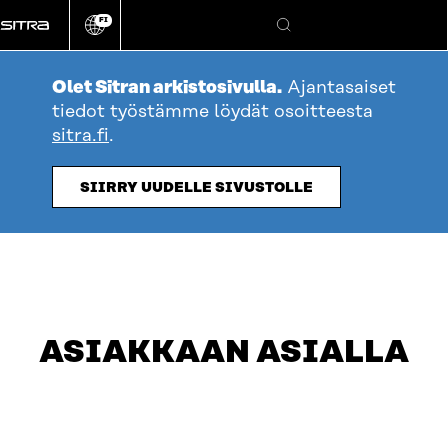
Siirry
FI
suoraan
Vaihda
Hae
sivuston
sisältöön
kieli
Olet Sitran arkistosivulla.
Ajantasaiset
tiedot työstämme löydät osoitteesta
sitra.fi
.
table_of_contents
OTA YHTEYTTÄ
SIIRRY UUDELLE SIVUSTOLLE
ASIAKKAAN ASIALLA