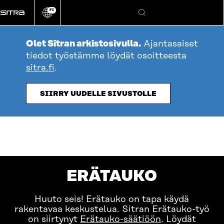
Siirry
FI
suoraan
Vaihda
Hae
sivuston
sisältöön
kieli
Olet Sitran arkistosivulla.
Ajantasaiset
tiedot työstämme löydät osoitteesta
sitra.fi
.
SIIRRY UUDELLE SIVUSTOLLE
ERÄTAUKO
Huuto seis! Erätauko on tapa käydä
rakentavaa keskustelua. Sitran Erätauko-työ
on siirtynyt
Erätauko-säätiöön
. Löydät