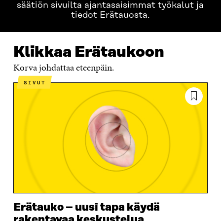
säätiön sivuilta ajantasaisimmat työkalut ja
tiedot Erätauosta.
Klikkaa Erätaukoon
Korva johdattaa eteenpäin.
SIVUT
Erätauko – uusi tapa käydä
rakentavaa keskustelua