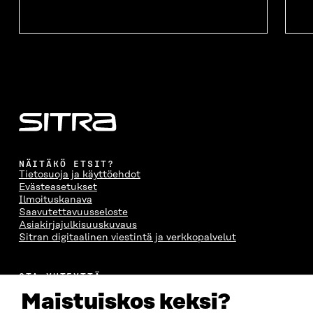
NÄITÄKÖ ETSIT?
Tietosuoja ja käyttöehdot
Evästeasetukset
Ilmoituskanava
Saavutettavuusseloste
Asiakirjajulkisuuskuvaus
Sitran digitaalinen viestintä ja verkkopalvelut
OTA YHTEYTTÄ
Suomen itsenäisyyden juhlarahasto Sitra
Maistuiskos keksi?
Itämerenkatu 11-13, PL 160,
00181 Helsinki