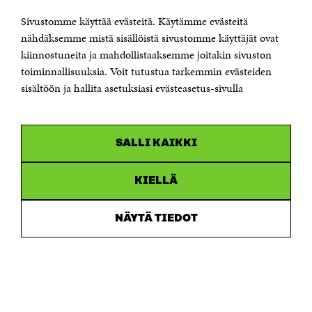
Sivustomme käyttää evästeitä. Käytämme evästeitä
Puhelin +358 294 618 991
Sähköpostiosoite
nähdäksemme mistä sisällöistä sivustomme käyttäjät ovat
etunimi.sukunimi@sitra.fi tai sitra@sitra.fi
kiinnostuneita ja mahdollistaaksemme joitakin sivuston
Saapumisohjeet
toiminnallisuuksia. Voit tutustua tarkemmin evästeiden
sisältöön ja hallita asetuksiasi evästeasetus-sivulla
Y-tunnus 0202132-3
OLEMME NÄISSÄ SOMEISSA
SALLI KAIKKI
Facebook
Avautuu
uudessa
Linkedin
ikkunassa
KIELLÄ
Avautuu
uudessa
Youtube
ikkunassa
Avautuu
NÄYTÄ TIEDOT
uudessa
Instagram
ikkunassa
Avautuu
uudessa
ikkunassa