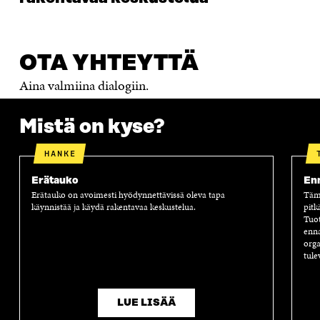
OTA YHTEYTTÄ
Aina valmiina dialogiin.
Mistä on kyse?
HANKE
Erätauko
Enn
Erätauko on avoimesti hyödynnettävissä oleva tapa
Tämä
käynnistää ja käydä rakentavaa keskustelua.
pitk
Tuot
enna
orga
tule
LUE LISÄÄ