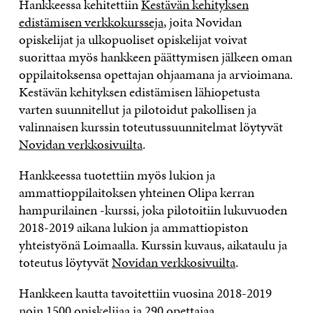
Hankkeessa kehitettiin
Kestävän kehityksen
edistämisen verkkokursseja
, joita Novidan
opiskelijat ja ulkopuoliset opiskelijat voivat
suorittaa myös hankkeen päättymisen jälkeen oman
oppilaitoksensa opettajan ohjaamana ja arvioimana.
Kestävän kehityksen edistämisen lähiopetusta
varten suunnitellut ja pilotoidut pakollisen ja
valinnaisen kurssin toteutussuunnitelmat löytyvät
Novidan verkkosivuilta
.
Hankkeessa tuotettiin myös lukion ja
ammattioppilaitoksen yhteinen Olipa kerran
hampurilainen -kurssi, joka pilotoitiin lukuvuoden
2018-2019 aikana lukion ja ammattiopiston
yhteistyönä Loimaalla. Kurssin kuvaus, aikataulu ja
toteutus löytyvät
Novidan verkkosivuilta
.
Hankkeen kautta tavoitettiin vuosina 2018-2019
noin 1500 opiskelijaa ja 290 opettajaa.