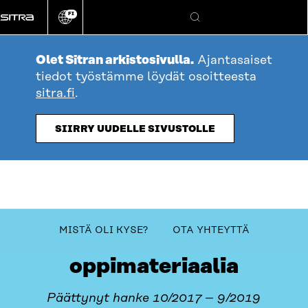
Siirry
FI
suoraan
Vaihda
Hae
sivuston
sisältöön
kieli
Olet Sitran arkistosivulla.
Ajantasaiset
tiedot työstämme löydät osoitteesta
sitra.fi
.
SIIRRY UUDELLE SIVUSTOLLE
table_of_contents
MISTÄ OLI KYSE?
OTA YHTEYTTÄ
Kiertotalous tutuksi -
oppimateriaalia
Päättynyt hanke 10/2017 – 9/2019