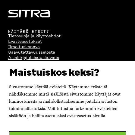
NÄITÄKÖ ETSIT?
Tietosuoja ja käyttöehdot
Evästeasetukset
Ilmoituskanava
Saavutettavuusseloste
Asiakirjajulkisuuskuvaus
Sitran digitaalinen viestintä ja verkkopalvelut
Maistuiskos keksi?
OTA YHTEYTTÄ
Suomen itsenäisyyden juhlarahasto Sitra
Sivustomme käyttää evästeitä. Käytämme evästeitä
Itämerenkatu 11-13, PL 160,
nähdäksemme mistä sisällöistä sivustomme käyttäjät ovat
00181 Helsinki
kiinnostuneita ja mahdollistaaksemme joitakin sivuston
Puhelin +358 294 618 991
toiminnallisuuksia. Voit tutustua tarkemmin evästeiden
Sähköpostiosoite
sisältöön ja hallita asetuksiasi evästeasetus-sivulla
etunimi.sukunimi@sitra.fi tai sitra@sitra.fi
Saapumisohjeet