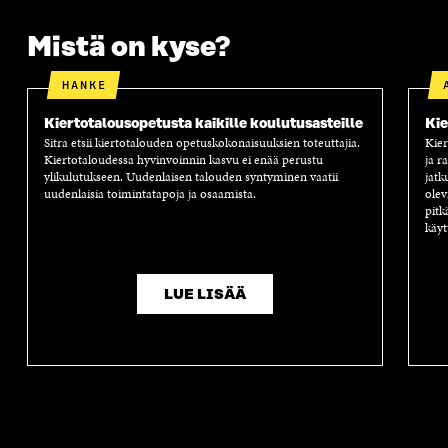
Mistä on kyse?
HANKE
Kiertotalousopetusta kaikille koulutusasteille
Kie
Sitra etsii kiertotalouden opetuskokonaisuuksien toteuttajia.
Kier
Kiertotaloudessa hyvinvoinnin kasvu ei enää perustu
ja r
ylikulutukseen. Uudenlaisen talouden syntyminen vaatii
jatk
uudenlaisia toimintatapoja ja osaamista.
olev
pitk
käyt
LUE LISÄÄ