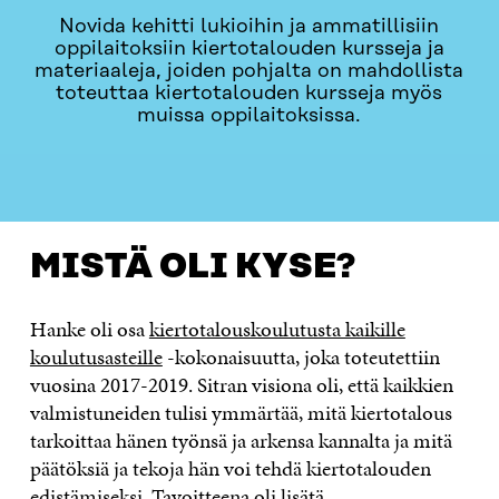
Novida kehitti lukioihin ja ammatillisiin
oppilaitoksiin kiertotalouden kursseja ja
materiaaleja, joiden pohjalta on mahdollista
toteuttaa kiertotalouden kursseja myös
muissa oppilaitoksissa.
MISTÄ OLI KYSE?
OTA YHTEYTTÄ
MISTÄ OLI KYSE?
Hanke oli osa
kiertotalouskoulutusta kaikille
koulutusasteille
-kokonaisuutta, joka toteutettiin
vuosina 2017-2019. Sitran visiona oli, että kaikkien
valmistuneiden tulisi ymmärtää, mitä kiertotalous
tarkoittaa hänen työnsä ja arkensa kannalta ja mitä
päätöksiä ja tekoja hän voi tehdä kiertotalouden
edistämiseksi. Tavoitteena oli lisätä