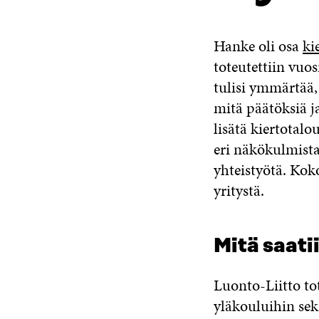
Hanke oli osa
ki
toteutettiin vuo
tulisi ymmärtää,
mitä päätöksiä j
lisätä kiertotalo
eri näkökulmista
yhteistyötä. Koko
yritystä.
Mitä saati
Luonto-Liitto to
yläkouluihin sekä