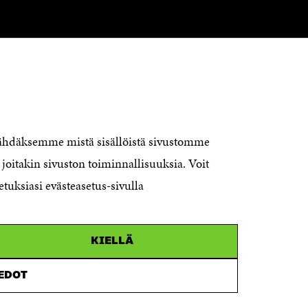
OTA YHTEYTTÄ
Suomen itsenäisyyden juhlarahasto
nähdäksemme mistä sisällöistä sivustomme
Sitra
joitakin sivuston toiminnallisuuksia. Voit
Itämerenkatu 11-13, PL 160,
00181 Helsinki
etuksiasi evästeasetus-sivulla
Puhelin +358 294 618 991
Sähköpostiosoite
KIELLÄ
etunimi.sukunimi@sitra.fi tai
sitra@sitra.fi
IEDOT
Saapumisohjeet