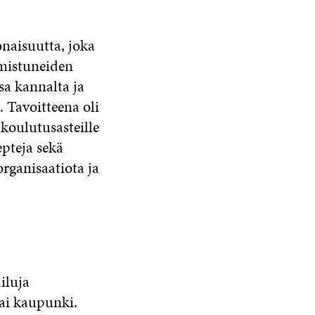
naisuutta, joka
lmistuneiden
sa kannalta ja
. Tavoitteena oli
 koulutusasteille
epteja sekä
organisaatiota ja
iluja
tai kaupunki.