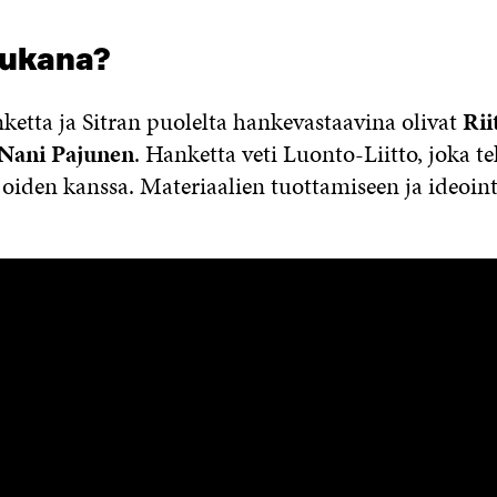
mukana?
nketta ja Sitran puolelta hankevastaavina olivat
Rii
Nani Pajunen
. Hanketta veti Luonto-Liitto, joka te
ijoiden kanssa. Materiaalien tuottamiseen ja ideointi