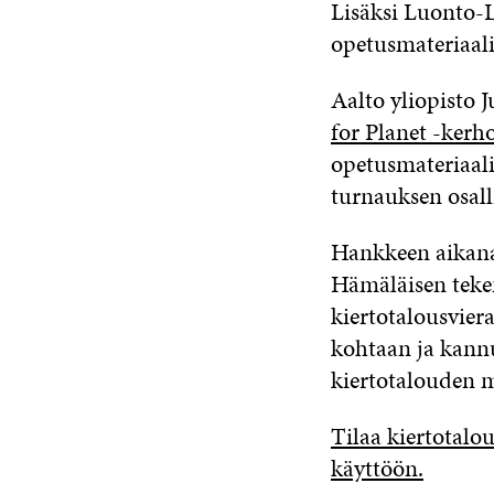
Lisäksi Luonto-L
opetusmateriaali
Aalto yliopisto 
for Planet -kerh
opetusmateriaali
turnauksen osalli
Hankkeen aikana 
Hämäläisen te
kiertotalousviera
kohtaan ja kann
kiertotalouden m
Tilaa kiertotalo
käyttöön.