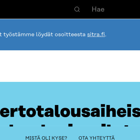
ot työstämme löydät osoitteesta
sitra.fi
.
ertotalousaihei
kouluvierailut
table_of_contents
MISTÄ OLI KYSE?
OTA YHTEYTTÄ