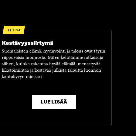
TEEMA
Kestävyyssiirtymä
Suomalaisten elämä, hyvinvointi ja talous ovat täysin
riippuvaisia luonnosta. Miten kehitämme ratkaisuja
siihen, kuinka rakentaa hyvää elämää, menestyvää
liiketoimintaa ja kestävää julkista taloutta luonnon
kantokyvyn rajoissa?
LUE LISÄÄ