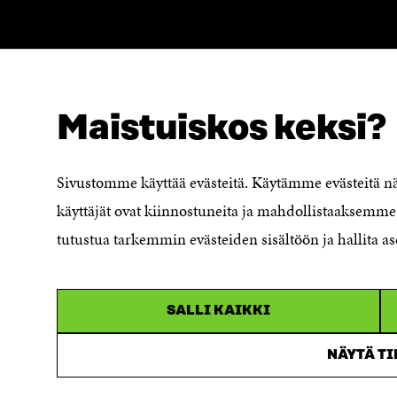
Maistuiskos keksi?
NÄITÄKÖ ETSIT?
Tietosuoja ja käyttöehdot
Sivustomme käyttää evästeitä. Käytämme evästeitä 
Evästeasetukset
käyttäjät ovat kiinnostuneita ja mahdollistaaksemme 
Ilmoituskanava
Saavutettavuusseloste
tutustua tarkemmin evästeiden sisältöön ja hallita as
Asiakirjajulkisuuskuvaus
Sitran digitaalinen viestintä ja
verkkopalvelut
SALLI KAIKKI
NÄYTÄ T