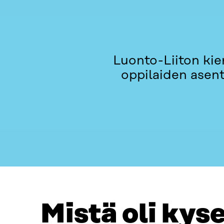
Luonto-Liiton kier
oppilaiden asent
MISTÄ OLI KYSE?
OTA YHTEYTTÄ
Mistä oli kys