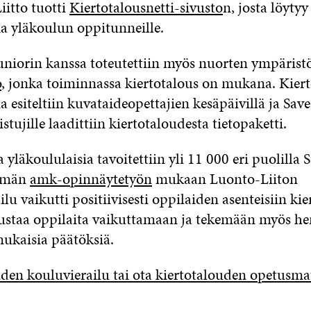
iitto tuotti
Kiertotalousnetti-sivusto
n, josta löytyy
a yläkoulun oppitunneille.
Juniorin kanssa toteutettiin myös nuorten ympäris
o
, jonka toiminnassa kiertotalous on mukana. Kier
a esiteltiin kuvataideopettajien kesäpäivillä ja Sav
stujille laadittiin kiertotaloudesta tietopaketti.
yläkoululaisia tavoitettiin yli 11 000 eri puolilla
kemän
amk-opinnäytetyön
mukaan Luonto-Liiton
ilu vaikutti positiivisesti oppilaiden asenteisiin kie
ustaa oppilaita vaikuttamaan ja tekemään myös he
ukaisia päätöksiä.
uden kouluvierailu tai ota kiertotalouden opetusmat