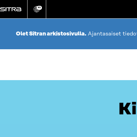
Siirry
suoraan
FI
Vaihda
sivuston
sisältöön
kieli
Olet Sitran arkistosivulla.
Ajantasaiset tied
Ki