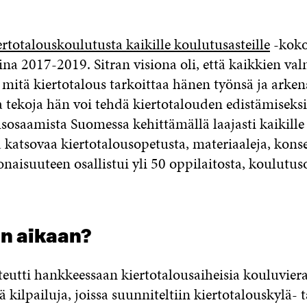
ertotalouskoulutusta kaikille koulutusasteille
-koko
sina 2017-2019. Sitran visiona oli, että kaikkien va
 mitä kiertotalous tarkoittaa hänen työnsä ja arken
a tekoja hän voi tehdä kiertotalouden edistämiseksi
usosaamista Suomessa kehittämällä laajasti kaikille
 katsovaa kiertotalousopetusta, materiaaleja, kons
naisuuteen osallistui yli 50 oppilaitosta, koulutus
in aikaan?
teutti hankkeessaan kiertotalousaiheisia kouluviera
 kilpailuja, joissa suunniteltiin kiertotalouskylä- 