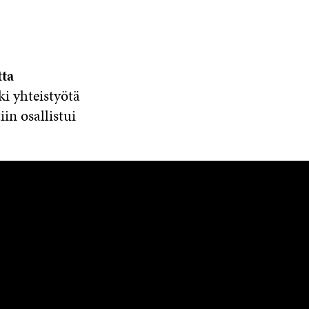
tta
ki yhteistyötä
in osallistui