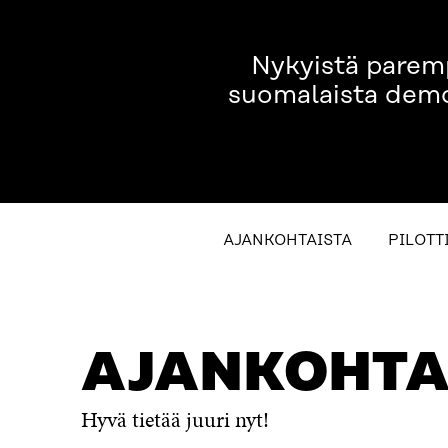
Nykyistä parempi
suomalaista demok
AJANKOHTAISTA
PILOTT
AJANKOHTAISTA
PILOTTIKIRJASTOJEN ETÄTAPAH
AJANKOHTA
Hyvä tietää juuri nyt!