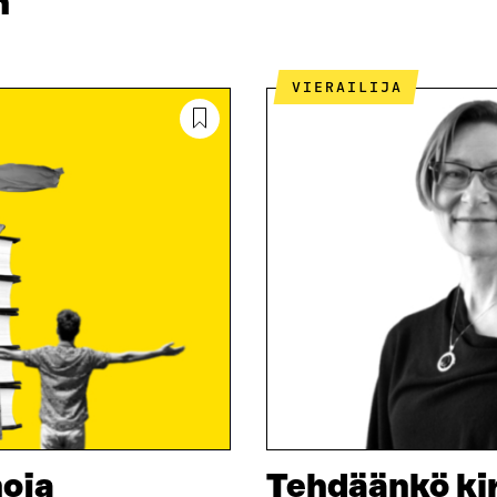
n
VIERAILIJA
noja
Tehdäänkö kir