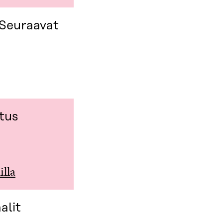
 Seuraavat
tus
illa
alit