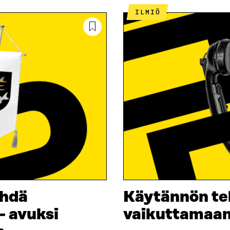
ILMIÖ
ehdä
Käytännön te
– avuksi
vaikuttamaan