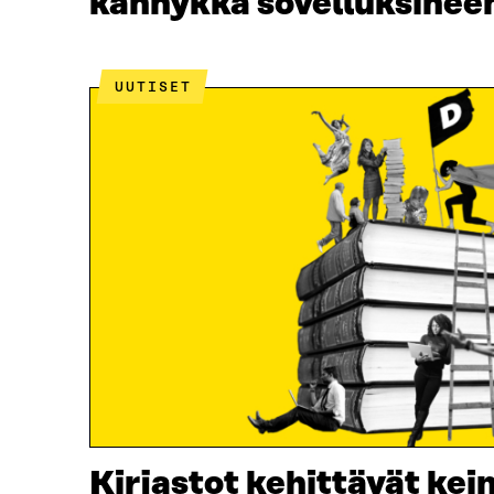
kännykkä sovelluksinee
UUTISET
Kirjastot kehittävät kei