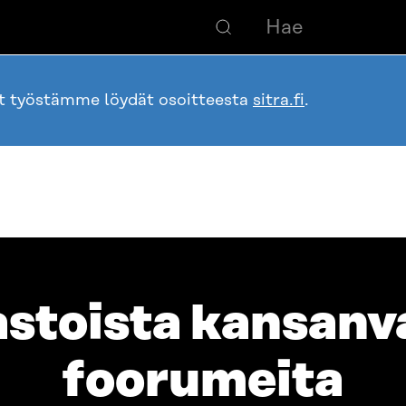
ot työstämme löydät osoitteesta
sitra.fi
.
astoista kansanv
foorumeita