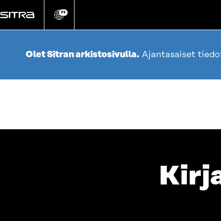
Siirry
suoraan
FI
Vaihda
sivuston
sisältöön
kieli
Olet Sitran arkistosivulla.
Ajantasaiset tied
Kirj