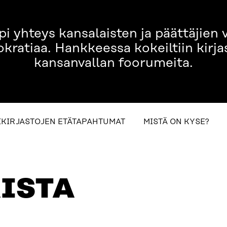
 yhteys kansalaisten ja päättäjien vä
ratiaa. Hankkeessa kokeiltiin kirja
kansanvallan foorumeita.
table_of_contents
IKIRJASTOJEN ETÄTAPAHTUMAT
MISTÄ ON KYSE?
TUMAT
MISTÄ ON KYSE?
AIKATAULU
LISÄTIET
ISTA