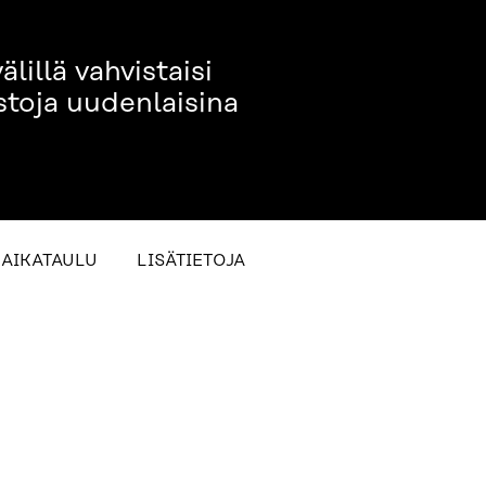
lillä vahvistaisi
stoja uudenlaisina
AIKATAULU
LISÄTIETOJA
OJA