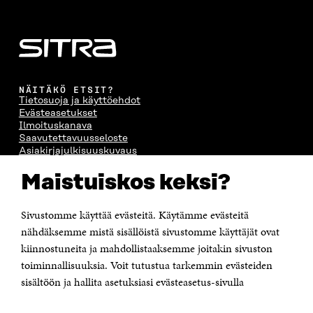
NÄITÄKÖ ETSIT?
Tietosuoja ja käyttöehdot
Evästeasetukset
Ilmoituskanava
Saavutettavuusseloste
Asiakirjajulkisuuskuvaus
Sitran digitaalinen viestintä ja verkkopalvelut
Maistuiskos keksi?
OTA YHTEYTTÄ
Sivustomme käyttää evästeitä. Käytämme evästeitä
Suomen itsenäisyyden juhlarahasto Sitra
Itämerenkatu 11-13, PL 160,
nähdäksemme mistä sisällöistä sivustomme käyttäjät ovat
00181 Helsinki
kiinnostuneita ja mahdollistaaksemme joitakin sivuston
Puhelin +358 294 618 991
toiminnallisuuksia. Voit tutustua tarkemmin evästeiden
Sähköpostiosoite
sisältöön ja hallita asetuksiasi evästeasetus-sivulla
etunimi.sukunimi@sitra.fi tai sitra@sitra.fi
Saapumisohjeet