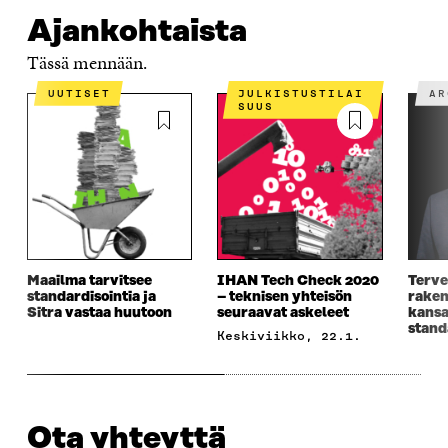
Ajankohtaista
Tässä mennään.
UUTISET
JULKISTUSTILAI
A
SUUS
Maailma tarvitsee
IHAN Tech Check 2020
Terve
standardisointia ja
– teknisen yhteisön
rake
Sitra vastaa huutoon
seuraavat askeleet
kansa
stand
keskiviikko, 22.1.
Ota yhteyttä