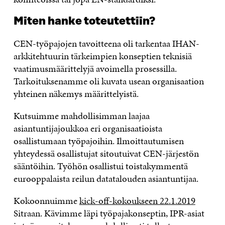
Miten hanke toteutettiin?
CEN-työpajojen tavoitteena oli tarkentaa IHAN-
arkkitehtuurin tärkeimpien konseptien teknisiä
vaatimusmäärittelyjä avoimella prosessilla.
Tarkoituksenamme oli kuvata usean organisaation
yhteinen näkemys määrittelyistä.
Kutsuimme mahdollisimman laajaa
asiantuntijajoukkoa eri organisaatioista
osallistumaan työpajoihin. Ilmoittautumisen
yhteydessä osallistujat sitoutuivat CEN-järjestön
sääntöihin. Työhön osallistui toistakymmentä
eurooppalaista reilun datatalouden asiantuntijaa.
Kokoonnuimme
kick-off-kokoukseen 22.1.2019
Sitraan. Kävimme läpi työpajakonseptin, IPR-asiat