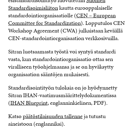
esistandardisointityö luovutettiin
Suomen
Standardisoimisliiton
kautta eurooppalaiselle
standardointiorganisaatiolle (
CEN – European
Committee for Standardization
). Lopputulos CEN
Workshop Agreement (CWA) julkaistaan keväällä
CEN-standardointiorganisaation verkkosivuilla.
Sitran luotsaamasta työstä voi syntyä standardi
vasta, kun standardointiorganisaatio ottaa sen
viralliseen työohjelmaansa ja se on hyväksytty
organisaation sääntöjen mukaisesti.
Standardisointityön tuloksia on jo hyödynnetty
Sitran IHAN-vaatimusmäärittelydokumentissa
(
IHAN Blueprint
, englanninkielinen, PDF).
Katso
päätöstilaisuuden tallenne
ja tutustu
aineistoon (englanniksi).