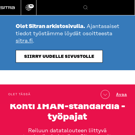
Siirry
FI
suoraan
Vaihda
Hae
sivuston
sisältöön
kieli
Olet Sitran arkistosivulla.
Ajantasaiset
tiedot työstämme löydät osoitteesta
sitra.fi
.
SIIRRY UUDELLE SIVUSTOLLE
table_of_contents
Avaa
OLET TÄSSÄ
Kohti IHAN-standardia -
työpajat
Reiluun datatalouteen liittyvä