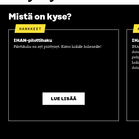
Mistä on kyse?
HANKKEET
IHAN-pilottihaku
IH
Pilottihaku on nyt päättynyt. Kiitos kaikille hakeneille!
IHAN
data
pohj
kaik
data
LUE LISÄÄ