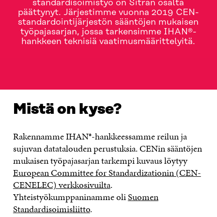
standardisoimistyö on Sitran osalta
päättynyt. Järjestimme vuonna 2019 CEN-
standardointijärjestön sääntöjen mukaisen
työpajasarjan, jossa tarkensimme IHAN®-
hankkeen teknisiä vaatimusmäärittelyitä.
MISTÄ ON KYSE?
MITÄ SAATIIN AIKAAN?
AJANKO
Mistä on kyse?
Rakennamme IHAN®-hankkeessamme reilun ja
sujuvan datatalouden perustuksia. CENin sääntöjen
mukaisen työpajasarjan tarkempi kuvaus löytyy
European Committee for Standardizationin (CEN-
CENELEC) verkkosivuilta
.
Yhteistyökumppaninamme oli
Suomen
Standardisoimisliitto
.