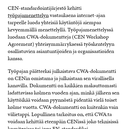
CEN-standardointijärjestö kehitti
työpajamenettelyn
vastauksena internet-ajan
tarpeelle luoda yhteisiä käytäntöjä aiempaa
kevyemmällä menettelyllä. Työpajamenettelyssä
luodaan CWA-dokumentteja (CEN Workshop
Agreement) yhteisymmärryksessä työskentelyyn
osallistuvien asiantuntijoiden ja organisaatioiden
kanssa.
Työpajan päätteeksi julkaistava CWA-dokumentti
on CENin omistama ja julkaistaan sen virallisella
kanavilla. Dokumentti on kaikkien maksuttomasti
ladattavissa kolmen vuoden ajan, minkä jälkeen sen
käyttöikää voidaan pyynnöstä pidentää vielä toiset
kolme vuotta. CWA-dokumentti on kuitenkin vain
välietappi. Lopullinen tarkoitus on, että CWA:ta
voidaan kehittää eteenpäin CENissä joko teknisissä
komiteoissa tai jopa EN-standardiksi.