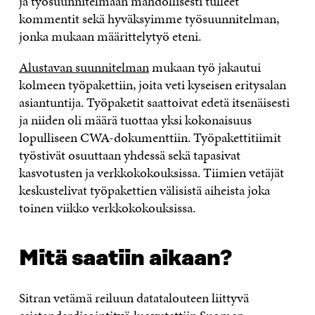
ja työsuunnitelmaan mahdollisesti tulleet
kommentit sekä hyväksyimme työsuunnitelman,
jonka mukaan määrittelytyö eteni.
Alustavan suunnitelman
mukaan työ jakautui
kolmeen työpakettiin, joita veti kyseisen eritysalan
asiantuntija. Työpaketit saattoivat edetä itsenäisesti
ja niiden oli määrä tuottaa yksi kokonaisuus
lopulliseen CWA-dokumenttiin. Työpakettitiimit
työstivät osuuttaan yhdessä sekä tapasivat
kasvotusten ja verkkokokouksissa. Tiimien vetäjät
keskustelivat työpakettien välisistä aiheista joka
toinen viikko verkkokokouksissa.
Mitä saatiin aikaan?
Sitran vetämä reiluun datatalouteen liittyvä