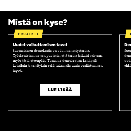
Mistä on kyse?
PROJEKTI
Uudet vaikuttamisen tavat
Dem
Suomalainen demokratia on ollut menestystarina.
Suom
Työskentelemme sen puolesta, että tarina jatkuisi vahvana
demo
myös tästä eteenpäin. Tuemme demokratian kehitystä
uudi
kokeiluin ja selvityksin sekä tukemalla uusia osallistumisen
ehk
tapoja.
LUE LISÄÄ