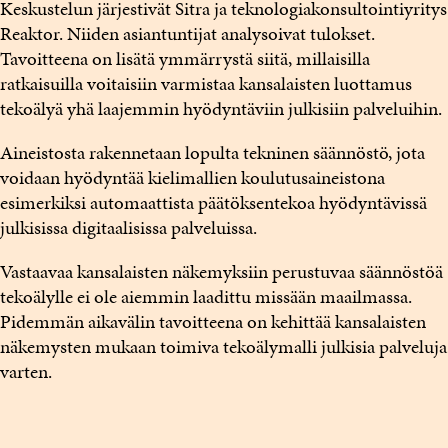
Keskustelun järjestivät Sitra ja teknologiakonsultointiyritys
Reaktor. Niiden asiantuntijat analysoivat tulokset.
Tavoitteena on lisätä ymmärrystä siitä, millaisilla
ratkaisuilla voitaisiin varmistaa kansalaisten luottamus
tekoälyä yhä laajemmin hyödyntäviin julkisiin palveluihin.
Aineistosta rakennetaan lopulta tekninen säännöstö, jota
voidaan hyödyntää kielimallien koulutusaineistona
esimerkiksi automaattista päätöksentekoa hyödyntävissä
julkisissa digitaalisissa palveluissa.
Vastaavaa kansalaisten näkemyksiin perustuvaa säännöstöä
tekoälylle ei ole aiemmin laadittu missään maailmassa.
Pidemmän aikavälin tavoitteena on kehittää kansalaisten
näkemysten mukaan toimiva tekoälymalli julkisia palveluja
varten.