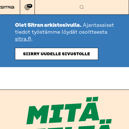
Siirry
FI
suoraan
Vaihda
Hae
sivuston
sisältöön
kieli
Olet Sitran arkistosivulla.
Ajantasaiset
tiedot työstämme löydät osoitteesta
sitra.fi
.
SIIRRY UUDELLE SIVUSTOLLE