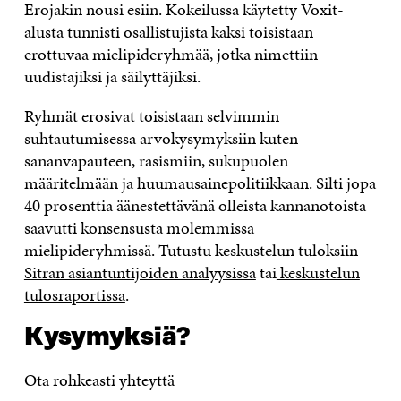
Erojakin nousi esiin. Kokeilussa käytetty Voxit-
alusta tunnisti osallistujista kaksi toisistaan
erottuvaa mielipideryhmää, jotka nimettiin
uudistajiksi ja säilyttäjiksi.
Ryhmät erosivat toisistaan selvimmin
suhtautumisessa arvokysymyksiin kuten
sananvapauteen, rasismiin, sukupuolen
määritelmään ja huumausainepolitiikkaan. Silti jopa
40 prosenttia äänestettävänä olleista kannanotoista
saavutti konsensusta molemmissa
mielipideryhmissä. Tutustu keskustelun tuloksiin
Sitran asiantuntijoiden analyysissa
tai
keskustelun
tulosraportissa
.
Kysymyksiä?
Ota rohkeasti yhteyttä