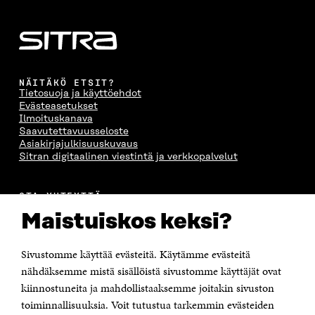
NÄITÄKÖ ETSIT?
Tietosuoja ja käyttöehdot
Evästeasetukset
Ilmoituskanava
Saavutettavuusseloste
Asiakirjajulkisuuskuvaus
Sitran digitaalinen viestintä ja verkkopalvelut
OTA YHTEYTTÄ
Suomen itsenäisyyden juhlarahasto Sitra
Maistuiskos keksi?
Itämerenkatu 11-13, PL 160,
00181 Helsinki
Sivustomme käyttää evästeitä. Käytämme evästeitä
Puhelin +358 294 618 991
Sähköpostiosoite
nähdäksemme mistä sisällöistä sivustomme käyttäjät ovat
etunimi.sukunimi@sitra.fi tai sitra@sitra.fi
kiinnostuneita ja mahdollistaaksemme joitakin sivuston
toiminnallisuuksia. Voit tutustua tarkemmin evästeiden
Saapumisohjeet