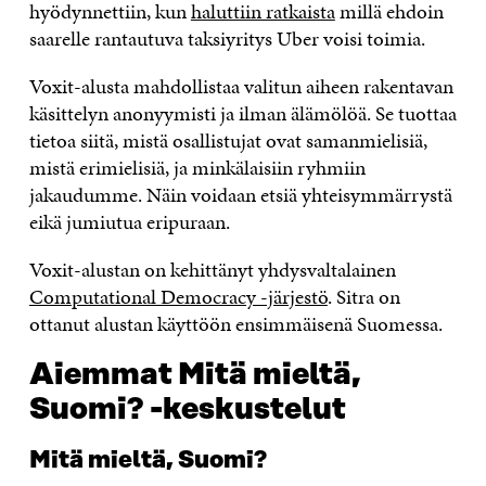
hyödynnettiin, kun
haluttiin ratkaista
millä ehdoin
saarelle rantautuva taksiyritys Uber voisi toimia.
Voxit-alusta mahdollistaa valitun aiheen rakentavan
käsittelyn anonyymisti ja ilman älämölöä. Se tuottaa
tietoa siitä, mistä osallistujat ovat samanmielisiä,
mistä erimielisiä, ja minkälaisiin ryhmiin
jakaudumme. Näin voidaan etsiä yhteisymmärrystä
eikä jumiutua eripuraan.
Voxit-alustan on kehittänyt yhdysvaltalainen
Computational Democracy -järjestö
. Sitra on
ottanut alustan käyttöön ensimmäisenä Suomessa.
Aiemmat Mitä mieltä,
Suomi? -keskustelut
Mitä mieltä, Suomi?