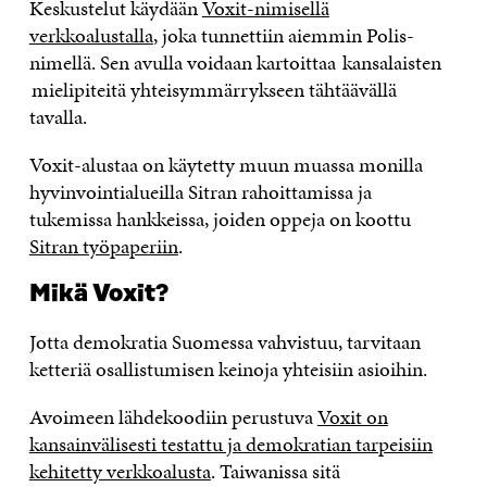
Keskustelut käydään
Voxit-nimisellä
verkkoalustalla
, joka tunnettiin aiemmin Polis-
nimellä. Sen avulla voidaan kartoittaa kansalaisten
mielipiteitä yhteisymmärrykseen tähtäävällä
tavalla.
Voxit-alustaa on käytetty muun muassa monilla
hyvinvointialueilla Sitran rahoittamissa ja
tukemissa hankkeissa, joiden oppeja on koottu
Sitran työpaperiin
.
Mikä Voxit?
Jotta demokratia Suomessa vahvistuu, tarvitaan
ketteriä osallistumisen keinoja yhteisiin asioihin.
Avoimeen lähdekoodiin perustuva
Voxit on
kansainvälisesti testattu ja demokratian tarpeisiin
kehitetty verkkoalusta
. Taiwanissa sitä