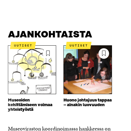
AJANKOHTAISTA
JULKAISUT
AJANKOHTAISTA
UUTISET
UUTISET
Museoiden
Huono johtajuus tappaa
kehittämiseen voimaa
– ainakin luovuuden
yhteistyöstä
Museoviraston koordinoimassa hankkeessa on