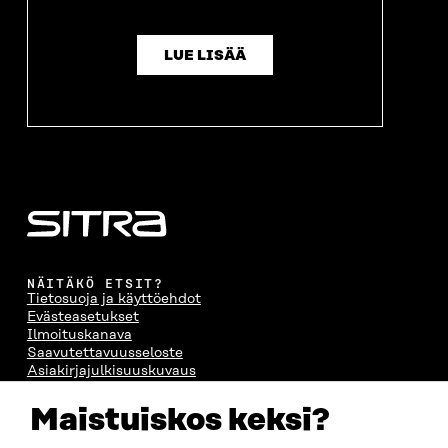
LUE LISÄÄ
NÄITÄKÖ ETSIT?
Tietosuoja ja käyttöehdot
Evästeasetukset
Ilmoituskanava
Saavutettavuusseloste
Asiakirjajulkisuuskuvaus
Sitran digitaalinen viestintä ja verkkopalvelut
Maistuiskos keksi?
OTA YHTEYTTÄ