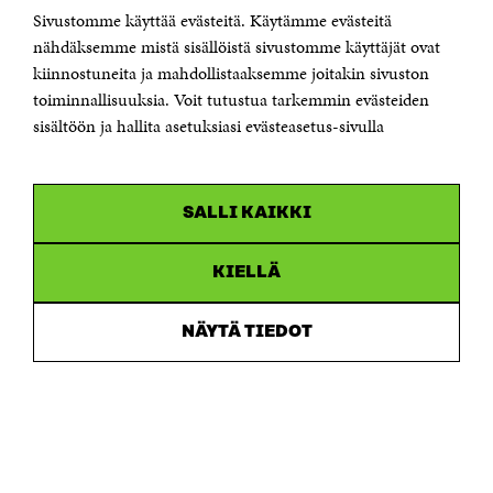
Suomen itsenäisyyden juhlarahasto Sitra
Sivustomme käyttää evästeitä. Käytämme evästeitä
Itämerenkatu 11-13, PL 160,
nähdäksemme mistä sisällöistä sivustomme käyttäjät ovat
00181 Helsinki
kiinnostuneita ja mahdollistaaksemme joitakin sivuston
Puhelin +358 294 618 991
toiminnallisuuksia. Voit tutustua tarkemmin evästeiden
Sähköpostiosoite
sisältöön ja hallita asetuksiasi evästeasetus-sivulla
etunimi.sukunimi@sitra.fi tai sitra@sitra.fi
Saapumisohjeet
Y-tunnus 0202132-3
SALLI KAIKKI
OLEMME NÄISSÄ SOMEISSA
KIELLÄ
Facebook
Avautuu
uudessa
NÄYTÄ TIEDOT
Linkedin
ikkunassa
Avautuu
uudessa
Youtube
ikkunassa
Avautuu
uudessa
Instagram
ikkunassa
Avautuu
uudessa
ikkunassa