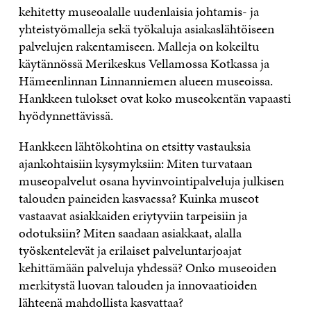
kehitetty museoalalle uudenlaisia johtamis- ja
yhteistyömalleja sekä työkaluja asiakaslähtöiseen
palvelujen rakentamiseen. Malleja on kokeiltu
käytännössä Merikeskus Vellamossa Kotkassa ja
Hämeenlinnan Linnanniemen alueen museoissa.
Hankkeen tulokset ovat koko museokentän vapaasti
hyödynnettävissä.
Hankkeen lähtökohtina on etsitty vastauksia
ajankohtaisiin kysymyksiin: Miten turvataan
museopalvelut osana hyvinvointipalveluja julkisen
talouden paineiden kasvaessa? Kuinka museot
vastaavat asiakkaiden eriytyviin tarpeisiin ja
odotuksiin? Miten saadaan asiakkaat, alalla
työskentelevät ja erilaiset palveluntarjoajat
kehittämään palveluja yhdessä? Onko museoiden
merkitystä luovan talouden ja innovaatioiden
lähteenä mahdollista kasvattaa?