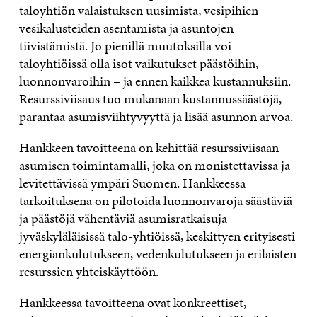
taloyhtiön valaistuksen uusimista, vesipihien
vesikalusteiden asentamista ja asuntojen
tiivistämistä. Jo pienillä muutoksilla voi
taloyhtiöissä olla isot vaikutukset päästöihin,
luonnonvaroihin – ja ennen kaikkea kustannuksiin.
Resurssiviisaus tuo mukanaan kustannussäästöjä,
parantaa asumisviihtyvyyttä ja lisää asunnon arvoa.
Hankkeen tavoitteena on kehittää resurssiviisaan
asumisen toimintamalli, joka on monistettavissa ja
levitettävissä ympäri Suomen. Hankkeessa
tarkoituksena on pilotoida luonnonvaroja säästäviä
ja päästöjä vähentäviä asumisratkaisuja
jyväskyläläisissä talo-yhtiöissä, keskittyen erityisesti
energiankulutukseen, vedenkulutukseen ja erilaisten
resurssien yhteiskäyttöön.
Hankkeessa tavoitteena ovat konkreettiset,