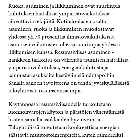
Ruoka, asuminen ja liikkuminen ovat suurimpia
kulutuksen haitallisia ympäristövaikutuksia
aiheuttavia tekijöitä. Kotitalouksien osalta
asuminen, ruoka ja liikkuminen muodostavat
yhdessä yli 70 prosenttia ilmastovaikutuksista
asumisen vaikutusten ollessa suurimpia yhdessä
liikkumisen kanssa. Resurssiviisas asuminen -
hankkeen tarkoitus on vähentää asumisen haitallisia
ympäristövaikutuksia, energiankulutusta ja
kannustaa asukkaita kestäviin elämäntapoihin.
Sanalla sanoen tavoitteena on tehdä jyväskyläläisistä
taloyhtiöistä resurssiviisaampia.
Käytännössä resurssiviisaudella tarkoitetaan
luonnonvarojen käytön ja päästöjen vähentämistä
lisäten samalla asukkaiden hyvinvointia.
Taloyhtiöissä toteutetaan konkreettisia energiaa
säästäviä muutostoimenpiteitä, kuten esimerkiksi