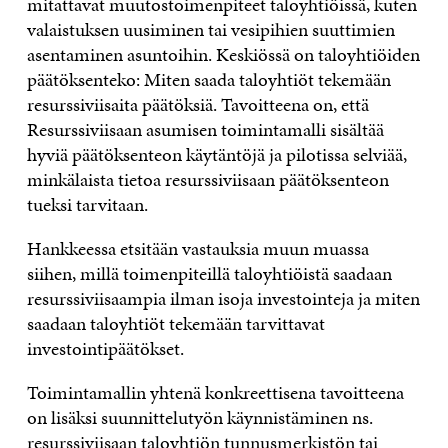
mitattavat muutostoimenpiteet taloyhtiöissä, kuten
valaistuksen uusiminen tai vesipihien suuttimien
asentaminen asuntoihin. Keskiössä on taloyhtiöiden
päätöksenteko: Miten saada taloyhtiöt tekemään
resurssiviisaita päätöksiä. Tavoitteena on, että
Resurssiviisaan asumisen toimintamalli sisältää
hyviä päätöksenteon käytäntöjä ja pilotissa selviää,
minkälaista tietoa resurssiviisaan päätöksenteon
tueksi tarvitaan.
Hankkeessa etsitään vastauksia muun muassa
siihen, millä toimenpiteillä taloyhtiöistä saadaan
resurssiviisaampia ilman isoja investointeja ja miten
saadaan taloyhtiöt tekemään tarvittavat
investointipäätökset.
Toimintamallin yhtenä konkreettisena tavoitteena
on lisäksi suunnittelutyön käynnistäminen ns.
resurssiviisaan taloyhtiön tunnusmerkistön tai