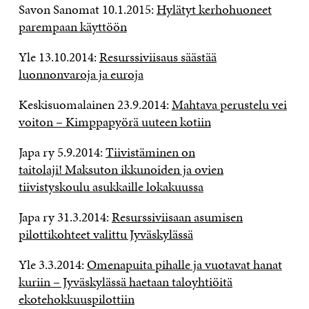
Savon Sanomat 10.1.2015:
Hylätyt kerhohuoneet
parempaan käyttöön
Yle 13.10.2014:
Resurssiviisaus säästää
luonnonvaroja ja euroja
Keskisuomalainen 23.9.2014:
Mahtava perustelu vei
voiton – Kimppapyörä uuteen kotiin
Japa ry 5.9.2014:
Tiivistäminen on
taitolaji! Maksuton ikkunoiden ja ovien
tiivistyskoulu asukkaille lokakuussa
Japa ry 31.3.2014:
Resurssiviisaan asumisen
pilottikohteet valittu Jyväskylässä
Yle 3.3.2014:
Omenapuita pihalle ja vuotavat hanat
kuriin – Jyväskylässä haetaan taloyhtiöitä
ekotehokkuuspilottiin