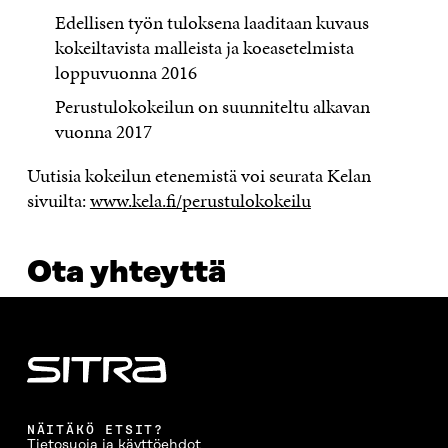
Edellisen työn tuloksena laaditaan kuvaus
kokeiltavista malleista ja koeasetelmista
loppuvuonna 2016
Perustulokokeilun on suunniteltu alkavan
vuonna 2017
Uutisia kokeilun etenemistä voi seurata Kelan
sivuilta:
www.kela.fi/perustulokokeilu
Ota yhteyttä
NÄITÄKÖ ETSIT?
Tietosuoja ja käyttöehdot