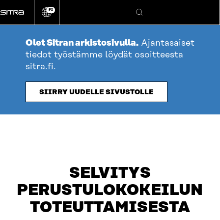
Siirry
FI
suoraan
Vaihda
Hae
sivuston
sisältöön
kieli
Olet Sitran arkistosivulla.
Ajantasaiset
tiedot työstämme löydät osoitteesta
sitra.fi
.
SIIRRY UUDELLE SIVUSTOLLE
table_of_contents
OTA YHTEYTTÄ
SELVITYS
PERUSTULOKOKEILUN
TOTEUTTAMISESTA