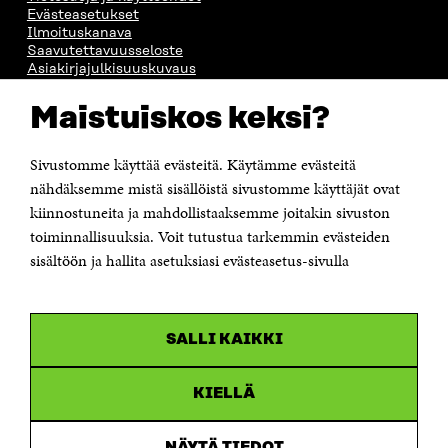
Evästeasetukset
Ilmoituskanava
Saavutettavuusseloste
Asiakirjajulkisuuskuvaus
Sitran digitaalinen viestintä ja verkkopalvelut
Maistuiskos keksi?
OTA YHTEYTTÄ
Suomen itsenäisyyden juhlarahasto Sitra
Sivustomme käyttää evästeitä. Käytämme evästeitä
Itämerenkatu 11-13, PL 160,
nähdäksemme mistä sisällöistä sivustomme käyttäjät ovat
00181 Helsinki
kiinnostuneita ja mahdollistaaksemme joitakin sivuston
Puhelin +358 294 618 991
toiminnallisuuksia. Voit tutustua tarkemmin evästeiden
Sähköpostiosoite
sisältöön ja hallita asetuksiasi evästeasetus-sivulla
etunimi.sukunimi@sitra.fi tai sitra@sitra.fi
Saapumisohjeet
Y-tunnus 0202132-3
SALLI KAIKKI
OLEMME NÄISSÄ SOMEISSA
KIELLÄ
Facebook
Avautuu
uudessa
NÄYTÄ TIEDOT