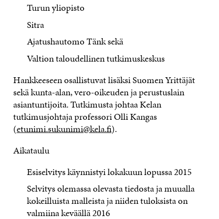
Turun yliopisto
Sitra
Ajatushautomo Tänk sekä
Valtion taloudellinen tutkimuskeskus
Hankkeeseen osallistuvat lisäksi Suomen Yrittäjät
sekä kunta-alan, vero-oikeuden ja perustuslain
asiantuntijoita. Tutkimusta johtaa Kelan
tutkimusjohtaja professori Olli Kangas
(
etunimi.sukunimi@kela.fi
).
Aikataulu
Esiselvitys käynnistyi lokakuun lopussa 2015
Selvitys olemassa olevasta tiedosta ja muualla
kokeilluista malleista ja niiden tuloksista on
valmiina keväällä 2016