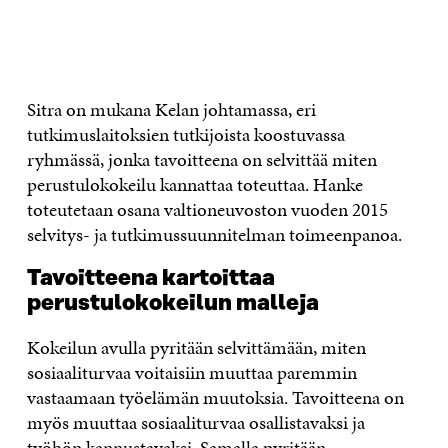
OTA YHTEYTTÄ
Sitra on mukana Kelan johtamassa, eri
tutkimuslaitoksien tutkijoista koostuvassa
ryhmässä, jonka tavoitteena on selvittää miten
perustulokokeilu kannattaa toteuttaa. Hanke
toteutetaan osana valtioneuvoston vuoden 2015
selvitys- ja tutkimussuunnitelman toimeenpanoa.
Tavoitteena kartoittaa
perustulokokeilun malleja
Kokeilun avulla pyritään selvittämään, miten
sosiaaliturvaa voitaisiin muuttaa paremmin
vastaamaan työelämän muutoksia. Tavoitteena on
myös muuttaa sosiaaliturvaa osallistavaksi ja
työhön kannustavaksi. Samalla pyritään