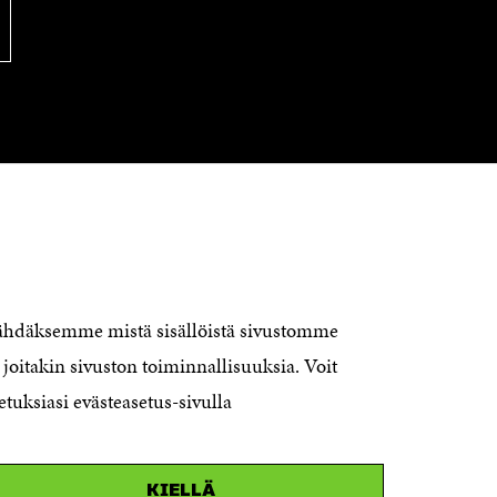
OTA YHTEYTTÄ
Suomen itsenäisyyden juhlarahasto
nähdäksemme mistä sisällöistä sivustomme
Sitra
joitakin sivuston toiminnallisuuksia. Voit
Itämerenkatu 11-13, PL 160,
00181 Helsinki
etuksiasi evästeasetus-sivulla
Puhelin +358 294 618 991
Sähköpostiosoite
KIELLÄ