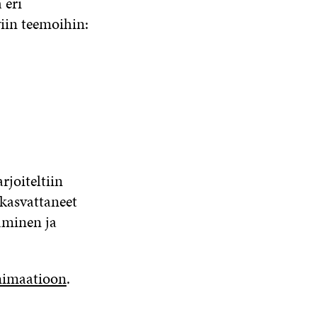
 eri
viin teemoihin:
rjoiteltiin
 kasvattaneet
äminen ja
nimaatioon
.