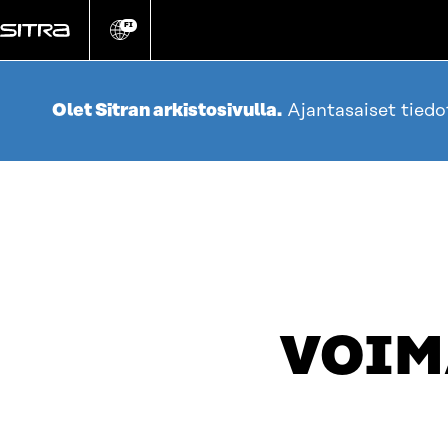
Siirry
suoraan
FI
Vaihda
sivuston
sisältöön
kieli
Olet Sitran arkistosivulla.
Ajantasaiset tied
VOIM