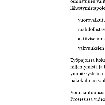
osallistujien val
lähestymistapoje
vuorovaikutu
mahdollistav
aktiivisemma
vahvuuksien 
Työpajoissa kokei
hiljentymistä ja 
ymmärrystään mm.
näkökulman vai
Voimaantumisen P
Prosessissa video