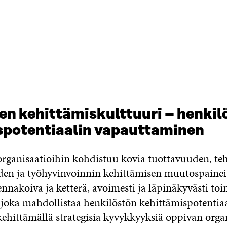
n kehittämiskulttuuri – henkil
spotentiaalin vapauttaminen
 organisaatioihin kohdistuu kovia tuottavuuden, t
yden ja työhyvinvoinnin kehittämisen muutospaine
ennakoiva ja ketterä, avoimesti ja läpinäkyvästi to
 joka mahdollistaa henkilöstön kehittämispotentia
hittämällä strategisia kyvykkyyksiä oppivan orga