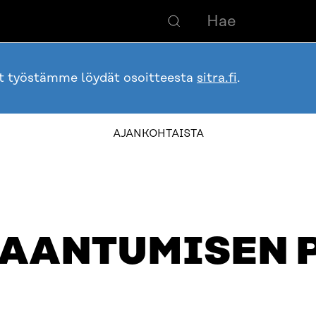
ot työstämme löydät osoitteesta
sitra.fi
.
table_of_contents
AJANKOHTAISTA
AANTUMISEN 