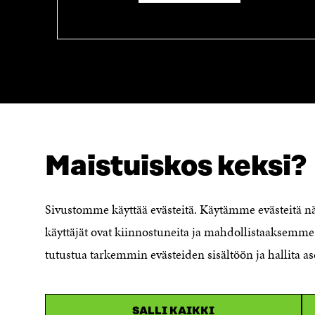
Maistuiskos keksi?
NÄITÄKÖ ETSIT?
Tietosuoja ja käyttöehdot
Sivustomme käyttää evästeitä. Käytämme evästeitä 
Evästeasetukset
käyttäjät ovat kiinnostuneita ja mahdollistaaksemme 
Ilmoituskanava
Saavutettavuusseloste
tutustua tarkemmin evästeiden sisältöön ja hallita as
Asiakirjajulkisuuskuvaus
Sitran digitaalinen viestintä ja
verkkopalvelut
SALLI KAIKKI