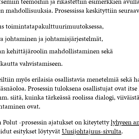
itsemiin teemoihin ja rikastettiin esimerkkien avulla
n mahdollisuuksia. Prosessissa keskityttiin seuraa
s toimintatapakulttuurimuutoksessa,
a johtaminen ja johtamisjärjestelmät,
n kehittäjäroolin mahdollistaminen sekä
kautta vahvistamiseen.
ltiin myös erilaisia osallistavia menetelmiä sekä ha
läsnäoloa. Prosessin tuloksena osallistujat ovat itse
 siitä, kuinka tärkeässä roolissa dialogi, viiväist
htaminen ovat.
olut -prosessin ajatukset on kiteytetty
lyhyeen a
idut esitykset löytyvät
Uusijohtajuus-sivulta
.