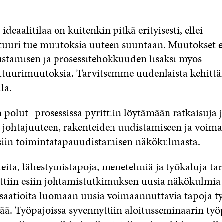
ideaalitilaa on kuitenkin pitkä erityisesti, ellei
tuuri tue muutoksia uuteen suuntaan. Muutokset e
stamisen ja prosessitehokkuuden lisäksi myös
ttuurimuutoksia. Tarvitsemme uudenlaista kehittä
lla.
olut -prosessissa pyrittiin löytämään ratkaisuja 
 johtajuuteen, rakenteiden uudistamiseen ja voim
eisiin toimintatapauudistamisen näkökulmasta.
eita, lähestymistapoja, menetelmiä ja työkaluja tar
ettiin esiin johtamistutkimuksen uusia näkökulmia 
isaatioita luomaan uusia voimaannuttavia tapoja ty
ää. Työpajoissa syvennyttiin aloitusseminaarin ty