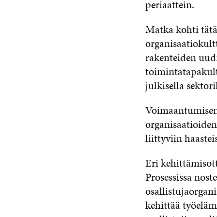
periaattein.
Matka kohti tätä 
organisaatiokult
rakenteiden uudi
toimintatapakul
julkisella sektori
Voimaantumisen p
organisaatioiden
liittyviin haast
Eri kehittämisott
Prosessissa nost
osallistujaorgan
kehittää työeläm