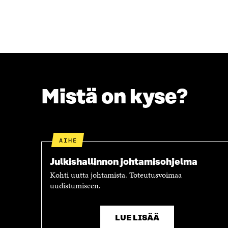
Mistä on kyse?
AIHE
Julkishallinnon johtamisohjelma
Kohti uutta johtamista. Toteutusvoimaa
uudistumiseen.
LUE LISÄÄ