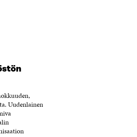
östön
ehokkuuden,
ita. Uudenlainen
imiva
alin
nisaation