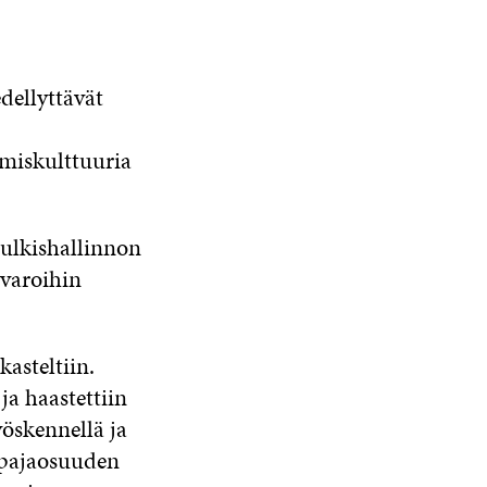
dellyttävät
miskulttuuria
julkishallinnon
avaroihin
kasteltiin.
ja haastettiin
öskennellä ja
öpajaosuuden