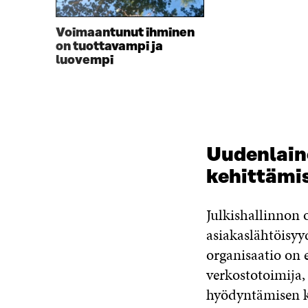
Voimaantunut ihminen
on tuottavampi ja
luovempi
Uudenlaine
kehittämi
Julkishallinnon
asiakaslähtöisy
organisaatio on 
verkostotoimija,
hyödyntämisen ke