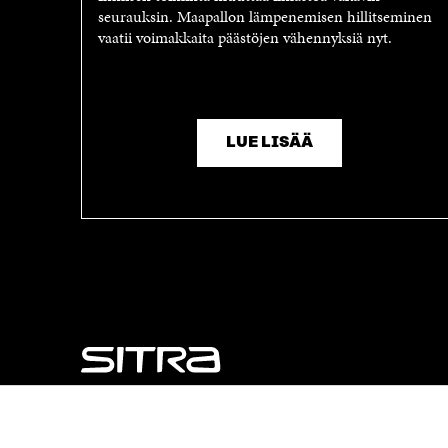
seurauksin. Maapallon lämpenemisen hillitseminen
vaatii voimakkaita päästöjen vähennyksiä nyt.
LUE LISÄÄ
NÄITÄKÖ ETSIT?
Tietosuoja ja käyttöehdot