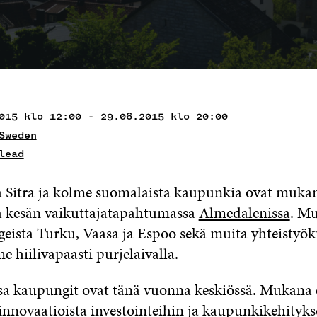
015 klo 12:00 - 29.06.2015 klo 20:00
Sweden
lead
Sitra ja kolme suomalaista kaupunkia ovat muka
 kesän vaikuttajatapahtumassa
Almedalenissa
. M
eista Turku, Vaasa ja Espoo sekä muita yhteistyö
 hiilivapaasti purjelaivalla.
a kaupungit ovat tänä vuonna keskiössä. Mukana
nnovaatioista investointeihin ja kaupunkikehityks