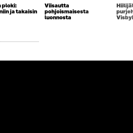
 ploki:
Viisautta
Hiili
in ja takaisin
pohjoismaisesta
purje
luonnosta
Visby