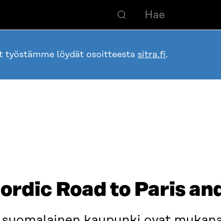
ot työstämme löydät osoitteesta
sitra.fi
.
ordic Road to Paris a
i suomalainen kaupunki ovat mukan