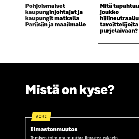
S
S
Pohjoismaiset
Mitä tapahtuu
S
A
kaupunginjohtajat ja
joukko
A
I
kaupungit matkalla
hiilineutraali
I
K
Pariisiin ja maailmalle
tavoittelijoit
K
K
purjelaivaan?
K
U
U
N
N
A
A
S
S
S
S
A
A
Mistä on kyse?
AIHE
Ilmastonmuutos
Ihmisen toiminta muuttaa ilmastoa vakavin