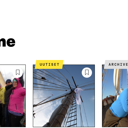
I
Ä
O
N
H
I
K
K
A
E
Ö
R
D
P
T
I
O
I
me
N
S
K
I
T
K
S
I
E
S
L
L
Ä
L
I
UUTISET
ARCHIV
A
A
N
V
A
L
A
V
I
U
A
N
T
U
K
U
T
K
U
U
I
U
U
U
U
D
U
E
D