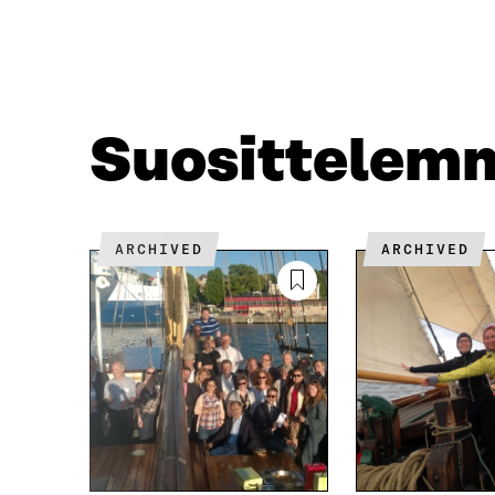
A
W
C
I
E
T
B
T
O
E
O
R
Suosittelem
K
I
I
S
S
S
S
Ä
A
A
ARCHIVED
ARCHIVED
A
V
V
A
A
U
U
T
T
U
U
U
U
U
U
U
U
D
D
E
E
S