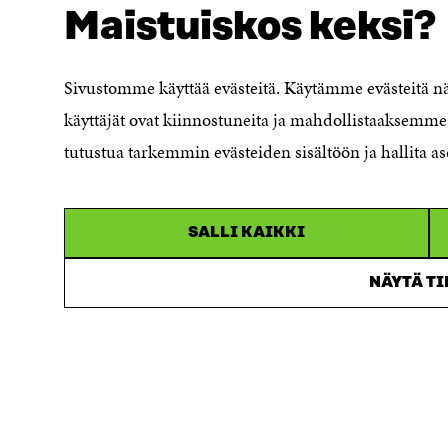
Maistuiskos keksi?
Evästeasetukset
Ilmoituskanava
Saavutettavuusseloste
Sivustomme käyttää evästeitä. Käytämme evästeitä 
Asiakirjajulkisuuskuvaus
käyttäjät ovat kiinnostuneita ja mahdollistaaksemme 
Sitran digitaalinen viestintä ja
tutustua tarkemmin evästeiden sisältöön ja hallita as
verkkopalvelut
SALLI KAIKKI
NÄYTÄ T