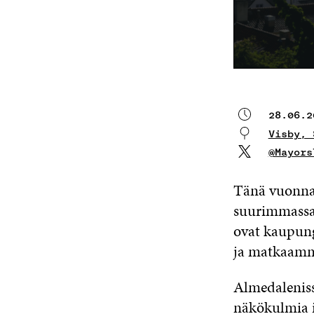
28.06.2
Visby, 
@Mayors
Tänä vuonna 
suurimmassa
ovat kaupung
ja matkaamme
Almedaleniss
näkökulmia i