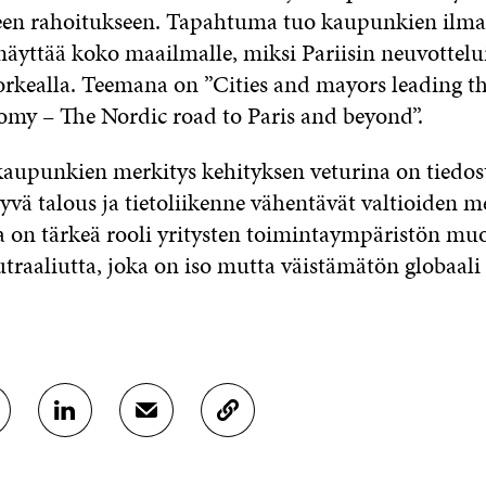
een rahoitukseen. Tapahtuma tuo kaupunkien ilma
 näyttää koko maailmalle, miksi Pariisin neuvottelu
korkealla. Teemana on ”Cities and mayors leading t
omy – The Nordic road to Paris and beyond”.
aupunkien merkitys kehityksen veturina on tiedos
yvä talous ja tietoliikenne vähentävät valtioiden me
 on tärkeä rooli yritysten toimintaympäristön mu
utraaliutta, joka on iso mutta väistämätön globaali
J
J
K
A
A
O
A
A
P
L
S
I