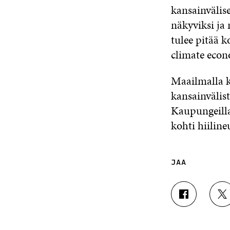
kansainvälis
näkyviksi ja
tulee pitää 
climate econ
Maailmalla k
kansainvälist
Kaupungeilla
kohti hiiline
JAA
J
J
A
A
A
A
F
T