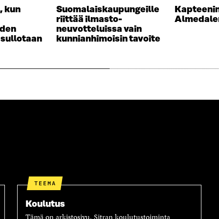
S
E
, kun
Suomalaiskaupungeille
Kapteenin
S
S
riittää ilmasto-
Almedaleni
A
S
uden
neuvotteluissa vain
I
A
a sullotaan
kunnianhimoisin tavoite
K
I
K
K
U
K
N
U
A
N
S
A
S
S
A
S
A
TEEMA
Koulutus
Tämä on arkistosivu. Sitran koulutustoiminta