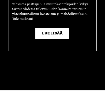
vahvistaa päättäjien ja muutoksentekijöiden kykyä
tarttua yhdessä tulevaisuuden kannalta tärkeisiin
yhteiskunnallisiin haasteisiin ja mahdollisuuksiin.
Tule mukaan!
LUE LISÄÄ
OTA YHTEYTTÄ
Suomen itsenäisyyden juhlarahasto