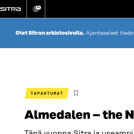
Siirry
suoraan
FI
Vaihda
sivuston
sisältöön
kieli
Olet Sitran arkistosivulla.
Ajantasaiset tied
TAPAHTUMAT
Almedalen – the N
Tänä vuonna Sitra ja useamp