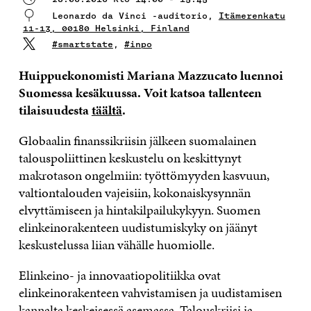
Leonardo da Vinci -auditorio,
Itämerenkatu
11-13, 00180 Helsinki, Finland
#smartstate
,
#inpo
Huippuekonomisti Mariana Mazzucato luennoi
Suomessa kesäkuussa. Voit katsoa tallenteen
tilaisuudesta
täältä
.
Globaalin finanssikriisin jälkeen suomalainen
talouspoliittinen keskustelu on keskittynyt
makrotason ongelmiin: työttömyyden kasvuun,
valtiontalouden vajeisiin, kokonaiskysynnän
elvyttämiseen ja hintakilpailukykyyn. Suomen
elinkeinorakenteen uudistumiskyky on jäänyt
keskustelussa liian vähälle huomiolle.
Elinkeino- ja innovaatiopolitiikka ovat
elinkeinorakenteen vahvistamisen ja uudistamisen
kannalta keskeisessä asemassa. Talouskriisi ja