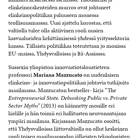
elinkeinorakenteiden murros ovat johtaneet
elinkeinopolitiikan paluuseen monessa
teollisuusmaassa. Uusi ajattelu korostaa, että
valtiolla tulee olla aktiivinen rooli uusien
kasvualueiden kehittämisessä yhdessä yrityssektorin
kanssa. Tällaista politiikkaa toteutetaan jo monissa
EU-maissa, Yhdysvalloissa ja Itä-Aasiassa.
Sussexin yliopiston innovaatiotaloustieteen
professori
Mariana Mazzucato
on uudenlaisen
elinkeino- ja innovaatiopolitiikan johtavia tutkijoita
maailmassa. Mazzucaton bestseller- kirja ”The
Entrepreneurial State. Debunking Public vs. Private
Sector Myths”
(2013) on käännetty monille eri
kielille ja hän toimii eri hallitusten neuvonantajana
ympäri maailmaa. Kirjassaan Mazzucato osoitti,
että Yhdysvalloissa liittovaltiolla on ollut keskeinen
rooli toisen maailmansodan jälkeisten teknologisten