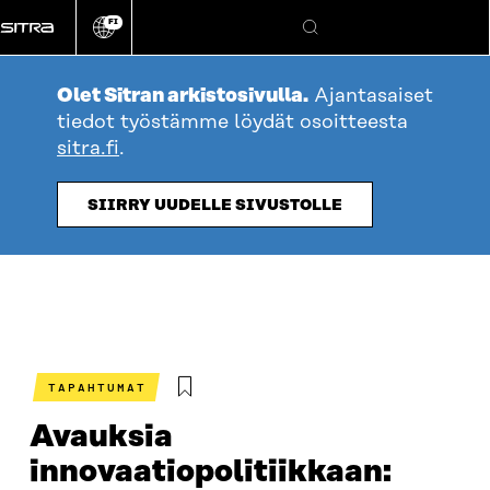
Siirry
FI
suoraan
Vaihda
Hae
sivuston
sisältöön
kieli
Olet Sitran arkistosivulla.
Ajantasaiset
tiedot työstämme löydät osoitteesta
sitra.fi
.
SIIRRY UUDELLE SIVUSTOLLE
TAPAHTUMAT
Avauksia
innovaatiopolitiikkaan: