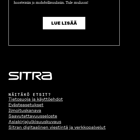
haasteisiin ja mahdollisuuksiin. Tule mukaan!
S
A
S
S
A
A
S
A
LUE LISÄÄ
NÄITÄKÖ ETSIT?
Tietosuoja ja käyttöehdot
Evästeasetukset
Ilmoituskanava
Saavutettavuusseloste
Asiakirjajulkisuuskuvaus
Sitran digitaalinen viestintä ja verkkopalvelut