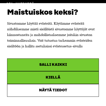
OTA YHTEYTTÄ
Suomen itsenäisyyden juhlarahasto Sitra
Maistuiskos keksi?
Itämerenkatu 11-13, PL 160,
00181 Helsinki
Sivustomme käyttää evästeitä. Käytämme evästeitä
Puhelin +358 294 618 991
Sähköpostiosoite
nähdäksemme mistä sisällöistä sivustomme käyttäjät ovat
etunimi.sukunimi@sitra.fi tai sitra@sitra.fi
kiinnostuneita ja mahdollistaaksemme joitakin sivuston
toiminnallisuuksia. Voit tutustua tarkemmin evästeiden
Saapumisohjeet
sisältöön ja hallita asetuksiasi evästeasetus-sivulla
Y-tunnus 0202132-3
OLEMME NÄISSÄ SOMEISSA
SALLI KAIKKI
Facebook
Avautuu
uudessa
Linkedin
ikkunassa
KIELLÄ
Avautuu
uudessa
Youtube
ikkunassa
Avautuu
NÄYTÄ TIEDOT
uudessa
Instagram
ikkunassa
Avautuu
uudessa