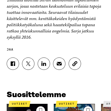
sarjan, jossa nostetaan keskusteluun erilaisia tapoja
tuottaa innovaatioita. Seuraavat tilaisuudet
käsittelevät mm. kenttäkokeiden hyödyntämistä
politiikkatyökaluna sekä haastekilpailua tapana
ratkoa yhteiskunnallisia ongelmia. Sarja jatkuu
syksyllä 2016.
JAA
J
J
J
J
K
A
A
A
A
O
A
A
A
A
P
F
T
L
S
I
A
W
I
Ä
O
C
I
N
H
I
E
T
K
K
A
Suosittelemme
B
T
E
Ö
R
O
E
D
P
T
UUTISET
UUTISET
A
O
R
I
O
I
K
I
N
S
K