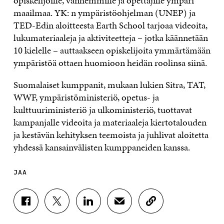
opiskelijoille, vanhemmille ja opettajille ympäri
maailmaa. YK: n ympäristöohjelman (UNEP) ja
TED-Edin aloitteesta Earth School tarjoaa videoita,
lukumateriaaleja ja aktiviteetteja – jotka käännetään
10 kielelle – auttaakseen opiskelijoita ymmärtämään
ympäristöä ottaen huomioon heidän roolinsa siinä.
Suomalaiset kumppanit, mukaan lukien Sitra, TAT,
WWF, ympäristöministeriö, opetus- ja
kulttuuriministeriö ja ulkoministeriö, tuottavat
kampanjalle videoita ja materiaaleja kiertotalouden
ja kestävän kehityksen teemoista ja juhlivat aloitetta
yhdessä kansainvälisten kumppaneiden kanssa.
JAA
J
J
J
J
K
A
A
A
A
O
A
A
A
A
P