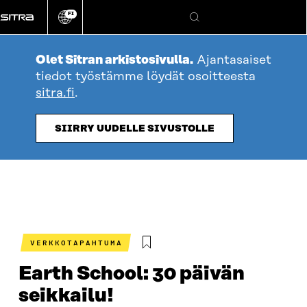
Siirry
FI
suoraan
Vaihda
Hae
sivuston
sisältöön
kieli
Olet Sitran arkistosivulla.
Ajantasaiset
tiedot työstämme löydät osoitteesta
sitra.fi
.
SIIRRY UUDELLE SIVUSTOLLE
VERKKOTAPAHTUMA
Earth School: 30 päivän
seikkailu!