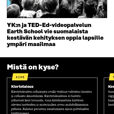
A
I
A
S
I
K
I
A
K
K
K
I
K
U
K
K
U
N
U
K
YK:n ja TED-Ed-videopalvelun
N
A
N
U
Earth School vie suomalaista
A
S
A
N
S
S
S
A
kestävän kehityksen oppia lapsille
S
A
S
S
ympäri maailmaa
A
A
S
A
Mistä on kyse?
AIHE
Kiertotalous
Kes
Kiertotalouden ratkaisujen avulla voidaan vahvistaa luontoa
Suom
ja ratkaista ilmastokriisi. Kiertotaloudessa ei tuoteta
riip
jatkuvasti lisää tavaroita, vaan hyödynnetään käytössä
kuin
olevien tuotteiden ja materiaalien arvoa mahdollisimman
kest
pitkään. Kulutus perustuu omistamisen sijaan palveluiden
käyttämiseen.