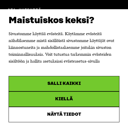
OTA YHTEYTTÄ
Suomen itsenäisyyden juhlarahasto Sitra
Maistuiskos keksi?
Itämerenkatu 11-13, PL 160,
00181 Helsinki
Sivustomme käyttää evästeitä. Käytämme evästeitä
Puhelin +358 294 618 991
Sähköpostiosoite
nähdäksemme mistä sisällöistä sivustomme käyttäjät ovat
etunimi.sukunimi@sitra.fi tai sitra@sitra.fi
kiinnostuneita ja mahdollistaaksemme joitakin sivuston
toiminnallisuuksia. Voit tutustua tarkemmin evästeiden
Saapumisohjeet
sisältöön ja hallita asetuksiasi evästeasetus-sivulla
Y-tunnus 0202132-3
OLEMME NÄISSÄ SOMEISSA
SALLI KAIKKI
Facebook
Avautuu
uudessa
Linkedin
ikkunassa
KIELLÄ
Avautuu
uudessa
Youtube
ikkunassa
Avautuu
NÄYTÄ TIEDOT
uudessa
Instagram
ikkunassa
Avautuu