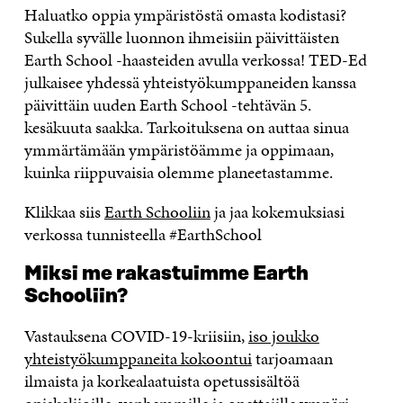
Haluatko oppia ympäristöstä ​​omasta kodistasi?
Sukella syvälle luonnon ihmeisiin päivittäisten
Earth School -haasteiden avulla verkossa! TED-Ed
julkaisee yhdessä yhteistyökumppaneiden kanssa
päivittäin uuden Earth School -tehtävän 5.
kesäkuuta saakka. Tarkoituksena on auttaa sinua
ymmärtämään ympäristöämme ja oppimaan,
kuinka riippuvaisia ​​olemme planeetastamme.
Klikkaa siis
Earth Schooliin
ja jaa kokemuksiasi
verkossa tunnisteella #EarthSchool
Miksi me rakastuimme Earth
Schooliin?
Vastauksena COVID-19-kriisiin,
iso joukko
yhteistyökumppaneita kokoontui
tarjoamaan
ilmaista ja korkealaatuista opetussisältöä