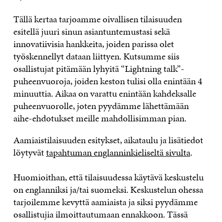
Tällä kertaa tarjoamme oivallisen tilaisuuden
esitellä juuri sinun asiantuntemustasi sekä
innovatiivisia hankkeita, joiden parissa olet
työskennellyt dataan liittyen. Kutsumme siis
osallistujat pitämään lyhyitä “Lightning talk”-
puheenvuoroja, joiden keston tulisi olla enintään 4
minuuttia. Aikaa on varattu enintään kahdeksalle
puheenvuorolle, joten pyydämme lähettämään
aihe-ehdotukset meille mahdollisimman pian.
Aamiaistilaisuuden esitykset, aikataulu ja lisätiedot
löytyvät
tapahtuman englanninkieliseltä sivulta
.
Huomioithan, että tilaisuudessa käytävä keskustelu
on englanniksi ja/tai suomeksi. Keskustelun ohessa
tarjoilemme kevyttä aamiaista ja siksi pyydämme
osallistujia ilmoittautumaan ennakkoon. Tässä