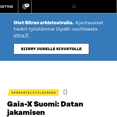
Siirry
FI
suoraan
Vaihda
Hae
sivuston
sisältöön
kieli
Olet Sitran arkistosivulla.
Ajantasaiset
tiedot työstämme löydät osoitteesta
sitra.fi
.
SIIRRY UUDELLE SIVUSTOLLE
KESKUSTELUTILAISUUS
Gaia-X Suomi: Datan
jakamisen