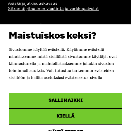
Asiakirjajulkisuuskuvaus
Sitran digitaalinen viestintä ja verkkopalvelut
OTA YHTEYTTÄ
Suomen itsenäisyyden juhlarahasto Sitra
Maistuiskos keksi?
Itämerenkatu 11-13, PL 160,
00181 Helsinki
Sivustomme käyttää evästeitä. Käytämme evästeitä
Puhelin +358 294 618 991
Sähköpostiosoite
nähdäksemme mistä sisällöistä sivustomme käyttäjät ovat
etunimi.sukunimi@sitra.fi tai sitra@sitra.fi
kiinnostuneita ja mahdollistaaksemme joitakin sivuston
toiminnallisuuksia. Voit tutustua tarkemmin evästeiden
Saapumisohjeet
sisältöön ja hallita asetuksiasi evästeasetus-sivulla
Y-tunnus 0202132-3
OLEMME NÄISSÄ SOMEISSA
SALLI KAIKKI
Facebook
Avautuu
uudessa
Linkedin
ikkunassa
KIELLÄ
Avautuu
uudessa
Youtube
ikkunassa
Avautuu